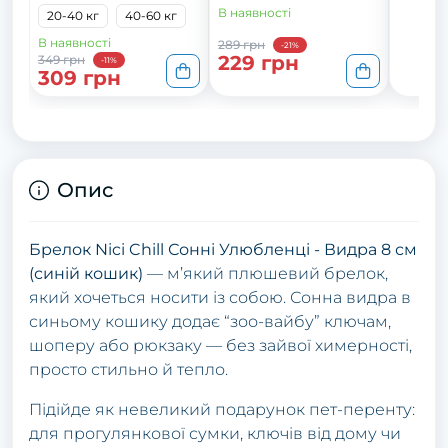
В наявності
20-40 кг
40-60 кг
В наявності
289 грн
-21%
229 грн
349 грн
-11%
309 грн
Опис
Брелок Nici Chill Сонні Улюбленці - Видра 8 см
(синій кошик)
— м’який плюшевий брелок,
який хочеться носити із собою. Сонна видра в
синьому кошику додає “зоо-вайбу” ключам,
шоперу або рюкзаку — без зайвої химерності,
просто стильно й тепло.
Підійде як невеликий подарунок пет-перенту:
для прогулянкової сумки, ключів від дому чи