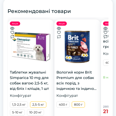
Рекомендовані товари
Акція
Акція
Акція
Вологи
Premi
всіх п
гречко
Конфіг
400 г
Таблетки жувальні
Вологий корм Brit
Simparica 10 mg для
Premium для собак
В наявн
собак вагою 2,5-5 кг,
всіх порід, з
від бліх і кліщів, 1 шт
індичкою та індичою
печінкою, 800 г
Конфігурат
Конфігурат
1,3-2,5 кг
2,5-5 кг
400 г
800 г
289 грн
219 
5-10 кг
10-20 кг