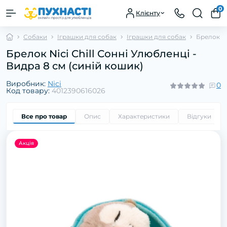
0
Клієнту
Собаки
Іграшки для собак
Іграшки для собак
Брелок Ni
Брелок Nici Chill Сонні Улюбленці -
Видра 8 см (синій кошик)
Виробник:
Nici
0
Код товару:
4012390616026
Все про товар
Опис
Характеристики
Відгуки
0
Акція