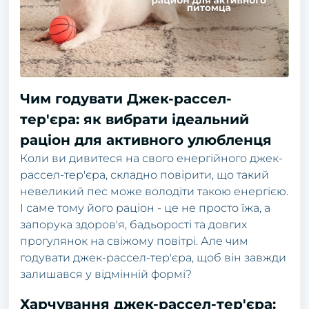
Чим годувати Джек-рассел-
тер'єра: як вибрати ідеальний
раціон для активного улюбленця
Коли ви дивитеся на свого енергійного джек-
рассел-тер'єра, складно повірити, що такий
невеликий пес може володіти такою енергією.
І саме тому його раціон - це не просто їжа, а
запорука здоров'я, бадьорості та довгих
прогулянок на свіжому повітрі. Але чим
годувати джек-рассел-тер'єра, щоб він завжди
залишався у відмінній формі?
Харчування джек-рассел-тер'єра: