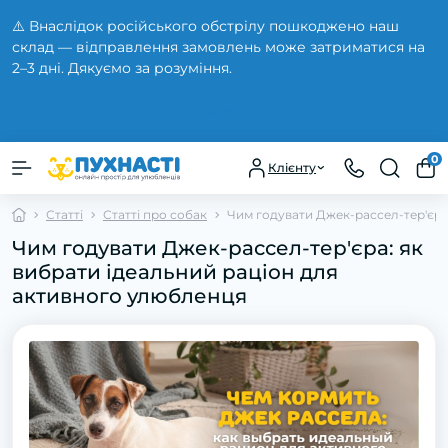
⚠️ Внаслідок російського обстрілу пошкоджено наш
склад — відправлення замовлень може затриматися на
2–3 дні. Дякуємо за розуміння.
Закрити
0
Клієнту
Статті
Статті про собак
Чим годувати Джек-рассел-тер'єра
Чим годувати Джек-рассел-тер'єра: як
вибрати ідеальний раціон для
активного улюбленця