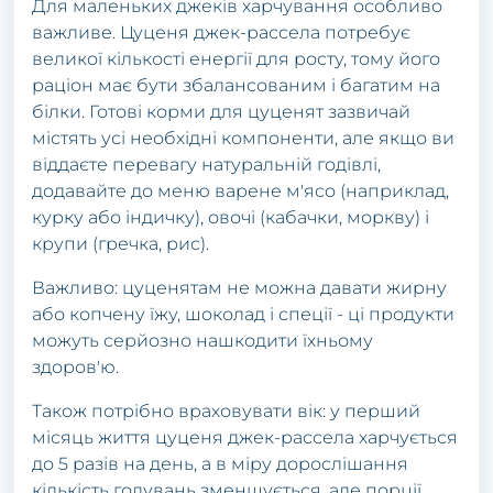
Для маленьких джеків харчування особливо
важливе. Цуценя джек-рассела потребує
великої кількості енергії для росту, тому його
раціон має бути збалансованим і багатим на
білки. Готові корми для цуценят зазвичай
містять усі необхідні компоненти, але якщо ви
віддаєте перевагу натуральній годівлі,
додавайте до меню варене м'ясо (наприклад,
курку або індичку), овочі (кабачки, моркву) і
крупи (гречка, рис).
Важливо: цуценятам не можна давати жирну
або копчену їжу, шоколад і спеції - ці продукти
можуть серйозно нашкодити їхньому
здоров'ю.
Також потрібно враховувати вік: у перший
місяць життя цуценя джек-рассела харчується
до 5 разів на день, а в міру дорослішання
кількість годувань зменшується, але порції