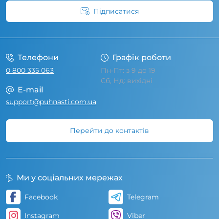
Підписатися
Умови угоди
Телефони
Графік роботи
0 800 335 063
Пн-Пт: з 9 до 19
Сб, Нд: вихідні
E-mail
support@puhnasti.com.ua
Перейти до контактів
Ми у соціальних мережах
Facebook
Telegram
Instagram
Viber