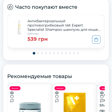
Часто покупают вместе
Антибактериальный
противогрибковый Vet Expert
Specialist Shampoo шампунь для кошек
и собак, 250 мл
699 грн
539 грн
Рекомендуемые товары
Акция
Акция
Акция
Шампун
Franco
Shampo
против