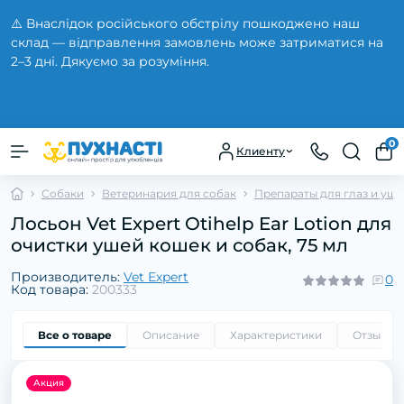
⚠️ Внаслідок російського обстрілу пошкоджено наш
склад — відправлення замовлень може затриматися на
2–3 дні. Дякуємо за розуміння.
Закрыть
0
Клиенту
Собаки
Ветеринария для собак
Препараты для глаз и уш
Лосьон Vet Expert Otihelp Ear Lotion для
очистки ушей кошек и собак, 75 мл
Производитель:
Vet Expert
0
Код товара:
200333
Все о товаре
Описание
Характеристики
Отзывы
Акция