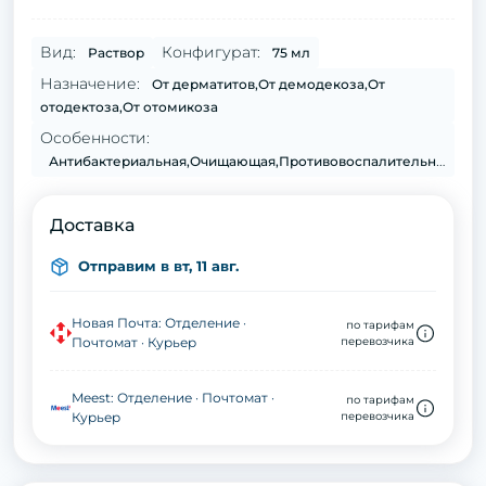
Вид:
Конфигурат:
Раствор
75 мл
Назначение:
От дерматитов,От демодекоза,От
отодектоза,От отомикоза
Особенности:
Антибактериальная,Очищающая,Противовоспалительное
Доставка
Отправим в вт, 11 авг.
Новая Почта: Отделение ·
по тарифам
Почтомат · Курьер
перевозчика
Meest: Отделение · Почтомат ·
по тарифам
Курьер
перевозчика