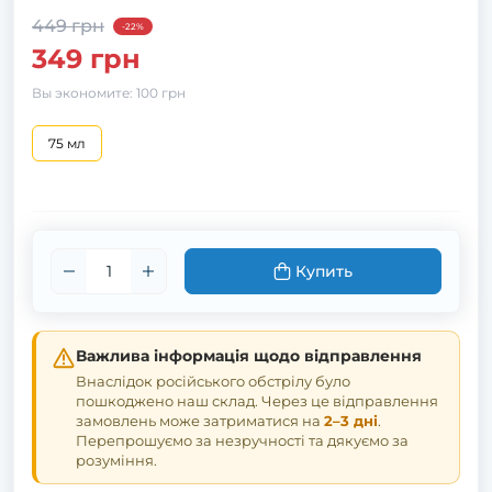
449 грн
-22%
349 грн
Вы экономите:
100 грн
75 мл
Купить
Важлива інформація щодо відправлення
Внаслідок російського обстрілу було
пошкоджено наш склад. Через це відправлення
замовлень може затриматися на
2–3 дні
.
Перепрошуємо за незручності та дякуємо за
розуміння.