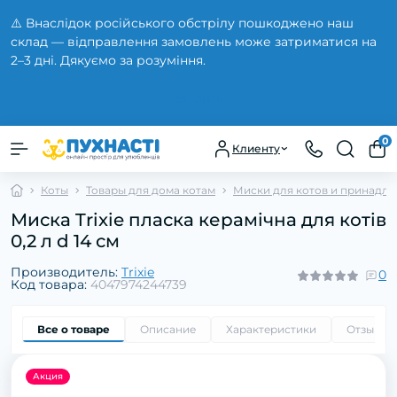
⚠️ Внаслідок російського обстрілу пошкоджено наш
склад — відправлення замовлень може затриматися на
2–3 дні. Дякуємо за розуміння.
Закрыть
0
Клиенту
Коты
Товары для дома котам
Миски для котов и принадл
Миска Trixie пласка керамічна для котів
0,2 л d 14 см
Производитель:
Trixie
0
Код товара:
4047974244739
Все о товаре
Описание
Характеристики
Отзывы
Акция