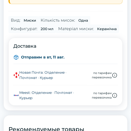
Вид:
Кількість мисок:
Миски
Одна
Конфигурат:
Матеріал миски:
200 мл
Керамічна
Доставка
Отправим в вт, 11 авг.
Новая Почта: Отделение ·
по тарифам
Почтомат · Курьер
перевозчика
Meest: Отделение · Почтомат ·
по тарифам
Курьер
перевозчика
Рекомендуемые товары