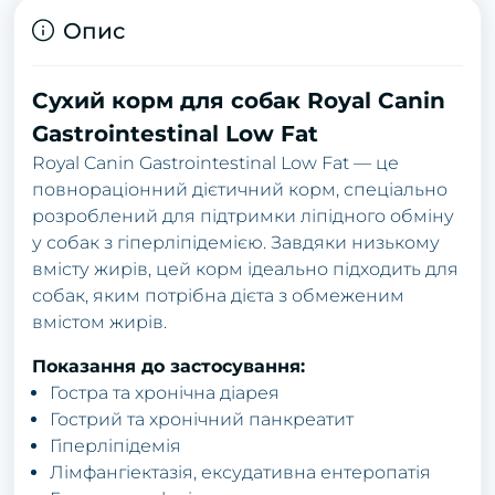
Опис
Сухий корм для собак Royal Canin
Gastrointestinal Low Fat
Royal Canin Gastrointestinal Low Fat — це
повнораціонний дієтичний корм, спеціально
розроблений для підтримки ліпідного обміну
у собак з гіперліпідемією. Завдяки низькому
вмісту жирів, цей корм ідеально підходить для
собак, яким потрібна дієта з обмеженим
вмістом жирів.
Показання до застосування:
Гостра та хронічна діарея
Гострий та хронічний панкреатит
Гіперліпідемія
Лімфангіектазія, ексудативна ентеропатія