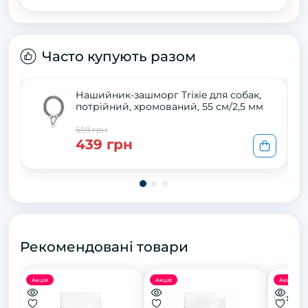
Часто купують разом
Нашийник-зашморг Trixie для собак,
потрійний, хромований, 55 см/2,5 мм
559 грн
439 грн
Рекомендовані товари
Акція
Акція
Акція
Сухий