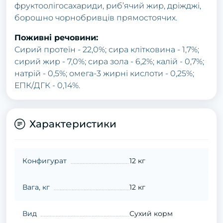
фруктоолiгосахариди, риб’ячий жир, дріжджі,
борошно чорнобривців прямостоячих.
Поживні речовини:
Сирий протеїн - 22,0%; сира клітковина - 1,7%;
сирий жир - 7,0%; сира зола - 6,2%; калій - 0,7%;
натрій - 0,5%; омега-3 жирні кислоти - 0,25%;
ЕПК/ДГК - 0,14%.
Характеристики
Конфигурат
12 кг
Вага, кг
12 кг
Вид
Сухий корм