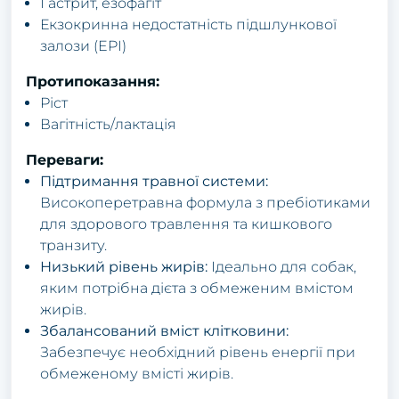
Гастрит, езофагіт
Екзокринна недостатність підшлункової
залози (EPI)
Протипоказання:
Ріст
Вагітність/лактація
Переваги:
Підтримання травної системи:
Високоперетравна формула з пребіотиками
для здорового травлення та кишкового
транзиту.
Низький рівень жирів:
Ідеально для собак,
яким потрібна дієта з обмеженим вмістом
жирів.
Збалансований вміст клітковини:
Забезпечує необхідний рівень енергії при
обмеженому вмісті жирів.