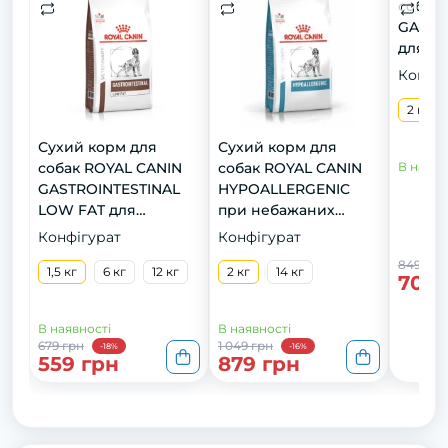
собак
GASTR
для пі
кг
Конфіг
2 кг
Сухий корм для
Сухий корм для
собак ROYAL CANIN
собак ROYAL CANIN
В наявн
GASTROINTESTINAL
HYPOALLERGENIC
LOW FAT для
при небажаних
підтримки ШКТ зі
реакціях, 2 кг
Конфігурат
Конфігурат
зниженим вмістом
849 грн
жирів, 1,5 кг
1,5 кг
6 кг
12 кг
2 кг
14 кг
709 
В наявності
В наявності
679 грн
1 049 грн
-18%
-16%
559 грн
879 грн