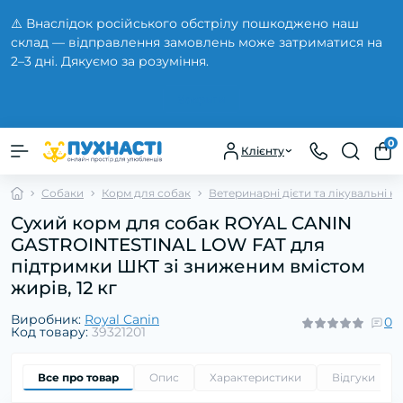
⚠️ Внаслідок російського обстрілу пошкоджено наш
склад — відправлення замовлень може затриматися на
2–3 дні. Дякуємо за розуміння.
Закрити
0
Клієнту
Собаки
Корм для собак
Ветеринарні дієти та лікувальні к
Сухий корм для собак ROYAL CANIN
GASTROINTESTINAL LOW FAT для
підтримки ШКТ зі зниженим вмістом
жирів, 12 кг
Виробник:
Royal Canin
0
Код товару:
39321201
Все про товар
Опис
Характеристики
Відгуки
0