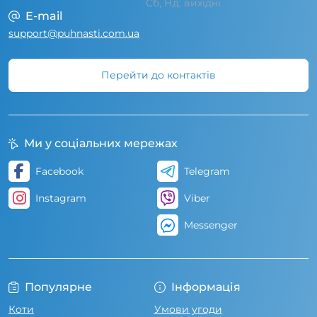
Сб, Нд: вихідні
E-mail
support@puhnasti.com.ua
Перейти до контактів
Ми у соціальних мережах
Facebook
Telegram
Instagram
Viber
Messenger
Популярне
Інформація
Коти
Умови угоди