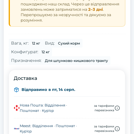
пошкоджено наш склад. Через це відправлення
замовлень може затриматися на
2–3 дні
.
Перепрошуємо за незручності та дякуємо за
розуміння.
Вага, кг:
Вид:
12 кг
Сухий корм
Конфигурат:
12 кг
Призначення:
Для шлунково-кишкового тракту
Доставка
Відправимо в пт, 14 серп.
Нова Пошта: Відділення ·
за тарифами
Поштомат · Кур'єр
перевізника
Meest: Відділення · Поштомат ·
за тарифами
Кур'єр
перевізника