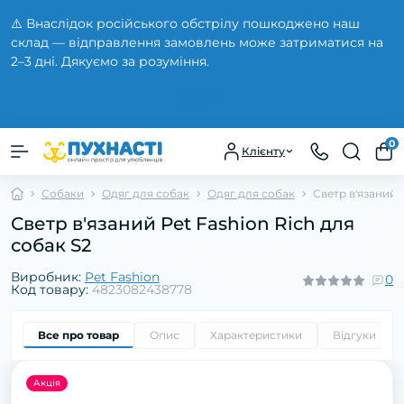
⚠️ Внаслідок російського обстрілу пошкоджено наш
склад — відправлення замовлень може затриматися на
2–3 дні. Дякуємо за розуміння.
Закрити
0
Клієнту
Собаки
Одяг для собак
Одяг для собак
Светр в'язаний 
Светр в'язаний Pet Fashion Rich для
собак S2
Виробник:
Pet Fashion
0
Код товару:
4823082438778
Все про товар
Опис
Характеристики
Відгуки
0
Акція