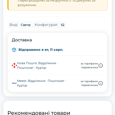
Перепрошуємо за незручності та дякуємо за
розуміння.
Вид:
Конфигурат:
Светр
S2
Доставка
Відправимо в вт, 11 серп.
Нова Пошта: Відділення ·
за тарифами
Поштомат · Кур'єр
перевізника
Meest: Відділення · Поштомат ·
за тарифами
Кур'єр
перевізника
Рекомендовані товари