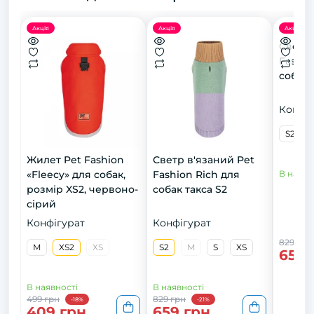
Акція
Акція
Акція
Светр 
Fashio
собак 
Конфіг
S2
Жилет Pet Fashion
Светр в'язаний Pet
«Fleecy» для собак,
Fashion Rich для
В наявн
розмір XS2, червоно-
собак такса S2
сірий
Конфігурат
Конфігурат
829 грн
M
XS2
XS
S2
M
S
XS
659 
В наявності
В наявності
499 грн
829 грн
-18%
-21%
409 грн
659 грн