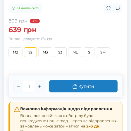
В наявності
809 грн
-21%
639 грн
Ви заощаджуєте:
170 грн
M2
S2
M3
S3
ML
S
SM
Купити
Важлива інформація щодо відправлення
Внаслідок російського обстрілу було
пошкоджено наш склад. Через це відправлення
замовлень може затриматися на
2–3 дні
.