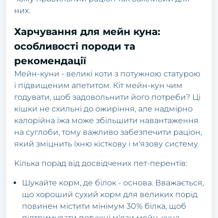
них.
Харчування для мейн куна:
особливості породи та
рекомендації
Мейн-куни - великі коти з потужною статурою
і підвищеним апетитом. Кіт мейн-кун чим
годувати, щоб задовольнити його потреби? Ці
кішки не схильні до ожиріння, але надмірно
калорійна їжа може збільшити навантаження
на суглоби, тому важливо забезпечити раціон,
який зміцнить їхню кісткову і м'язову систему.
Кілька порад від досвідчених пет-перентів:
Шукайте корм, де білок - основа. Вважається,
що хороший сухий корм для великих порід
повинен містити мінімум 30% білка, щоб
підтримувати потужні м'язи мейн-куна.