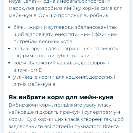
Royal Canin — одна з небагатьох торгових
марок, яка розробила лінійку кормів саме для
мейн-кунів. Ось що пропонує виробник:
білки, жири й вуглеводи збалансовані так,
щоб відповідати енергетичним і фізичним
потребам великих котів;
великі, зручні для розгризання і сприяють
підтримці гігієни зубів гранули;
корм збагачений кальцієм, фосфором і
вітаміном D;
у лінійці є корми для кошенят, дорослих і
літніх мейн-кунів.
Як вибрати корм для мейн-куна
Вибираючи корм, приділяйте увагу класу -
найкраще підходять преміум і суперпреміум
корми. Сухі корми цих класів створені так, щоб
задовольнити всі потреби пухнастого гіганта.