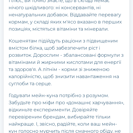
Плюс, ви точно знаєте, що в складі немає
нічого шкідливого: ні консервантів, ні
ненатуральних добавок. Віддавайте перевагу
кормам, у складі яких м'ясо вказано в перших
позиціях, містяться вітаміни та мінерали.
Кошенятам підійдуть раціони з підвищеним
вмістом білка, щоб забезпечити ріст і
розвиток. Дорослим - збалансовані формули з
вітамінами й жирними кислотами для енергії
та здоров'я. А літнім - корми зі зниженою
калорійністю, щоб знизити навантаження на
суглоби та серце.
Годувати мейн-куна потрібно з розумом.
Забудьте про міфи про «домашнє харчування»,
відкиньте експерименти. Довіряйте
перевіреним брендам, вибирайте тільки
найкраще. І, звісно, радійте, коли ваш мейн-
кун голосно мурчить після смачного обіду. не