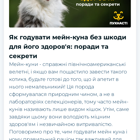
Як годувати мейн-куна без шкоди
для його здоров'я: поради та
секрети
Мейн-куни - справжні північноамериканські
велетні, і якщо вам пощастило завести такого
котика, будьте готові до того, що й апетит в
нього немалеьникий! Ця порода
сформувалася природним чином, а не в
лабораторіях селекціонерів, тому часто мейн-
кунів називають лише видом кішок. Утім, саме
завдяки цьому вони володіють міцним
здоров'ям і незвичайною витривалістю.
Поговоримо про те, чим годувати мейн куна і
чому правильний раціон так важливий для