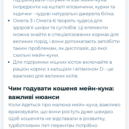
Інгредієнти на кшталт яловичини, курки та
індички - чудові натуральні джерела білка.
Омега-3 і Омега-6 творять чудеса для
здоров'я шкіри та суглобів. Ці елементи
можна знайти в спеціалізованих кормах для
великих порід, і вони допомагають запобігти
таким проблемам, як дисплазія, до якої
схильні мейн-куни.
Для підтримки міцних кісток включайте в
раціон корми з кальцієм і вітаміном D - це
важливо для великих котів.
Чим годувати кошеня мейн-куна:
важливі нюанси
Коли йдеться про малюка мейн-куна, важливо
враховувати, що вони ростуть дуже швидко.
Щоб кошенята не відставали в розвитку,
турботливим пет-перентам потрібно