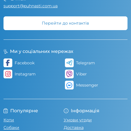
support@puhnasti.com.ua
Перейти до контактів
Ми у соціальних мережах
Facebook
Telegram
Instagram
Viber
Messenger
Популярне
Інформація
Коти
Умови угоди
Собаки
Доставка