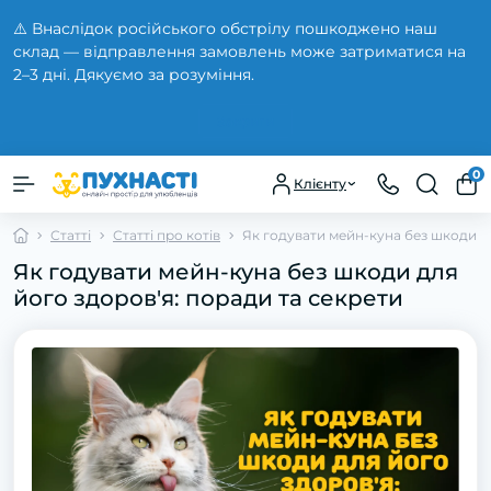
⚠️ Внаслідок російського обстрілу пошкоджено наш
склад — відправлення замовлень може затриматися на
2–3 дні. Дякуємо за розуміння.
Закрити
0
Клієнту
Статті
Статті про котів
Як годувати мейн-куна без шкоди дл
Як годувати мейн-куна без шкоди для
його здоров'я: поради та секрети