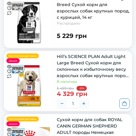
Breed Сухой корм для
взрослых собак крупных пород,
с курицей, 14 кг
Распродано
5 229 грн
Hill’s SCIENCE PLAN Adult Light
Бесплатная доставка
Акция
Large Breed Сухой корм для
склонных к избыточному весу
взрослых собак крупных пород,
с курицей, 14 кг
В наличии
5 459 грн
-21%
4 329 грн
Сухой корм для собак ROYAL
Бесплатная доставка
Акция
CANIN GERMAN SHEPHERD
ADULT породы Немецкая