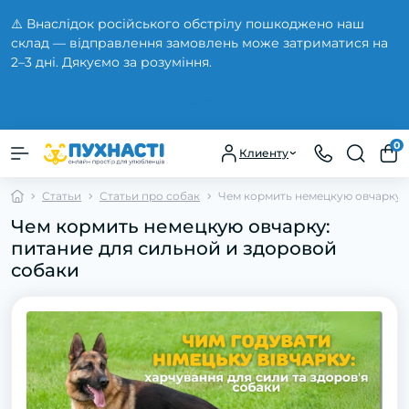
⚠️ Внаслідок російського обстрілу пошкоджено наш
склад — відправлення замовлень може затриматися на
2–3 дні. Дякуємо за розуміння.
Закрыть
0
Клиенту
Статьи
Статьи про собак
Чем кормить немецкую овчарку: 
Чем кормить немецкую овчарку:
питание для сильной и здоровой
собаки