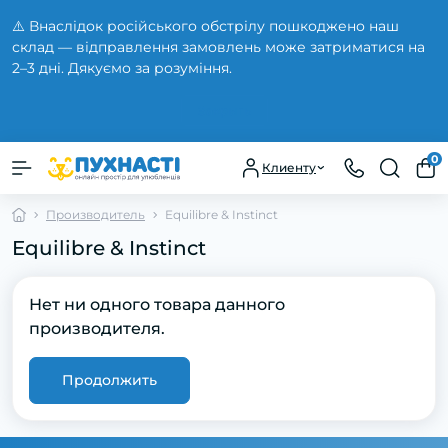
⚠️ Внаслідок російського обстрілу пошкоджено наш
склад — відправлення замовлень може затриматися на
2–3 дні. Дякуємо за розуміння.
Закрыть
0
Клиенту
Производитель
Equilibre & Instinct
Equilibre & Instinct
Нет ни одного товара данного
производителя.
Продолжить