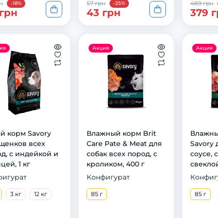
рн
57 грн
489 грн
-18%
-25%
 грн
43 грн
379 
ия
Акция
Акция
й кoрм Savory
Влажный корм Brit
Влажны
щeнкoв всeх
Care Pate & Meat для
Savory 
д, с индeйкoй и
собак всех пород, с
соусе, 
цeй, 1 кг
кроликом, 400 г
свеклой
фигурат
Конфигурат
Конфиг
3 кг
12 кг
85 г
85 г