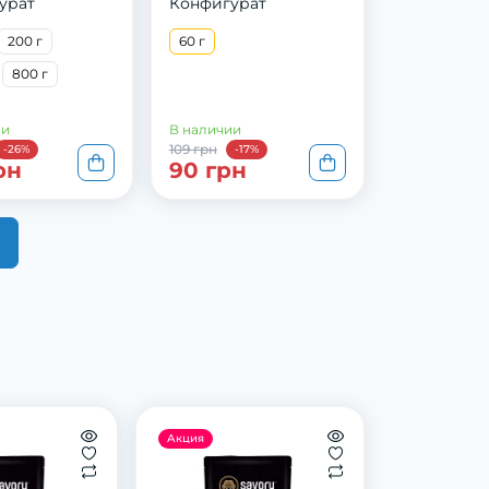
урат
Конфигурат
200 г
60 г
800 г
ии
В наличии
109 грн
-26%
-17%
рн
90 грн
Акция