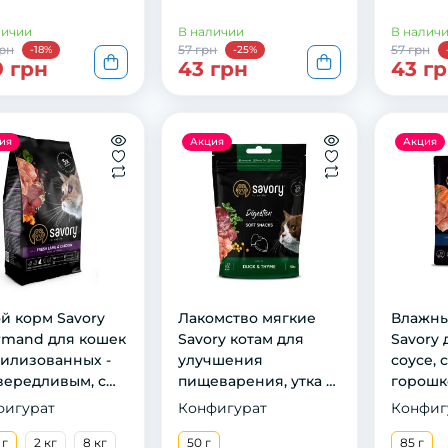
личии
В наличии
В налич
грн
57 грн
57 грн
-18%
-25%
9 грн
43 грн
43 г
ия
Акция
Акция
й кoрм Savory
Лакомство мягкие
Влажны
rmand для кoшeк
Savory котам для
Savory 
рилизoвaнных -
улучшения
соусе, 
вeрeдливым, с
пищеварения, утка и
горошко
нкoм и кyрицeй,
тимьян, 50 г
фигурат
Конфигурат
Конфиг
г
 г
2 кг
8 кг
50 г
85 г