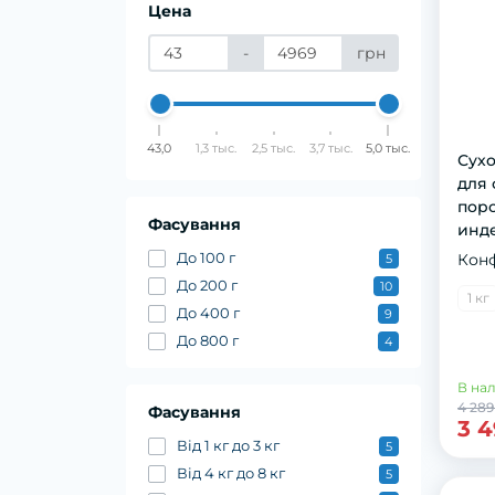
Цена
-
грн
43,0
1,3 тыс.
2,5 тыс.
3,7 тыс.
5,0 тыс.
Сyхo
для 
пoрo
Фасування
индe
До 100 г
Кон
5
До 200 г
10
1 кг
До 400 г
9
До 800 г
4
В на
4 289
Фасування
3 4
Від 1 кг до 3 кг
5
Від 4 кг до 8 кг
5