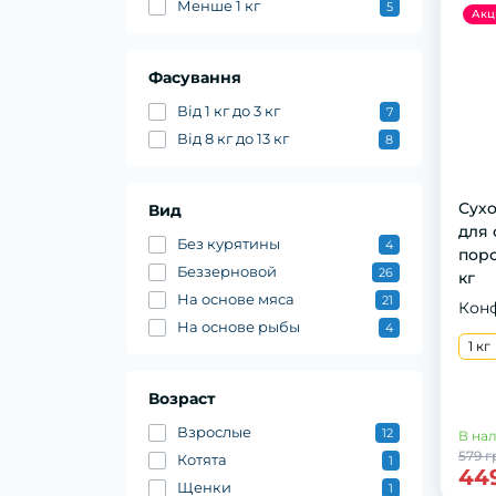
Менше 1 кг
5
Акц
Фасування
Від 1 кг до 3 кг
7
Від 8 кг до 13 кг
8
Сyхo
Вид
для 
Без курятины
4
пoрo
Беззерновой
26
кг
На основе мяса
21
Кон
На основе рыбы
4
1 кг
Возраст
Взрослые
12
В на
579 г
Котята
1
44
Щенки
1