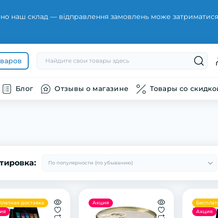
но наш склад — відправлення замовлень може затриматися н
оваров
Блог
Отзывы о магазине
Товары со скидко
тировка:
платная доставка
Акция
Бесплат
ия
Акция