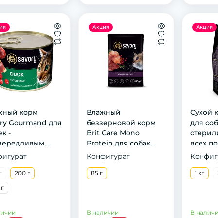
ия
Акция
Акция
жный корм
Влажный
Сухой к
ry Gourmand для
беззерновой корм
для соб
к -
Brit Care Mono
стерил
вередливым,
Protein для собак
всех по
ет, с уткой, 200 г
всех пород, с
индейко
фигурат
Конфигурат
Конфиг
ягнятиной и рисом,
г
200 г
400 г
85 г
1 кг
 г
личии
В наличии
В налич