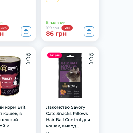
ии
В наличии
109 грн
-25%
-21%
рн
86 грн
Акция
й корм Brit
Лакомство Savory
я кошек, в
Cats Snacks Pillows
с нежной
Hair Ball Control для
ой и
кошек, вывод
ами, 85 г
шерсти, 60 г