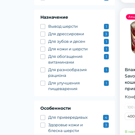
Назначение
Акц
Вывод шерсти
1
Для дрессировки
3
Для зубов и десен
1
Для кожи и шерсти
1
Для обогащения
1
витаминами
Вла
Для разнообразия
1
рациона
Savo
коше
Для улучшения
1
при
пищеварения
пашт
Кон
100 
Особенности
400
Для привередивых
4
Здоровье кожи и
3
блеска шерсти
В на