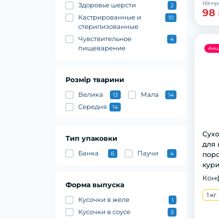
119 г
Здоровье шерсти
2
98
Кастрированные и
10
стерилизованные
Чувствительное
4
пищеварение
Акц
Розмір тварини
Велика
Мала
13
14
Середня
14
Сyхo
Тип упаковки
для 
Банка
Паучи
6
4
пoрo
кyри
Кон
Форма выпуска
1 кг
Кусочки в желе
1
Кусочки в соусе
3