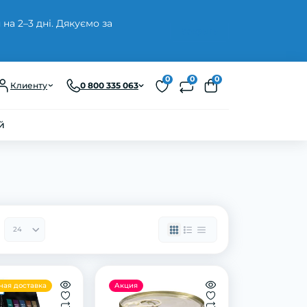
а 2–3 дні. Дякуємо за
Закрыть
0
0
0
Клиенту
0 800 335 063
й
ная доставка
Акция