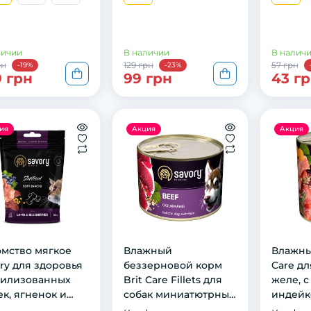
личии
В наличии
В налич
рн
129 грн
57 грн
-19%
-23%
9 грн
99 грн
43 г
ия
Акция
Акция
омство мягкое
Влажный
Влажны
ry для здоровья
беззерновой корм
Care дл
рилизованных
Brit Care Fillets для
желе, 
к, ягненок и
собак миниатютрных
индейк
ика, 50 г
пород, филе в соусе,
креветк