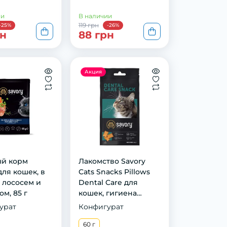
ии
В наличии
119 грн
-25%
-26%
рн
88 грн
Акция
й корм
Лакомство Savory
для кошек, в
Cats Snacks Pillows
с лососем и
Dental Care для
м, 85 г
кошек, гигиена
зубов, 60 г
урат
Конфигурат
60 г