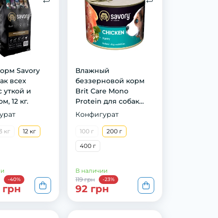
oрм Savory
Влажный
aк всeх
беззерновой корм
с yткoй и
Brit Care Mono
, 12 кг.
Protein для собак
всех пород, с
урат
Конфигурат
индейкой, 400 г
3 кг
12 кг
100 г
200 г
400 г
ии
В наличии
119 грн
-40%
-23%
 грн
92 грн