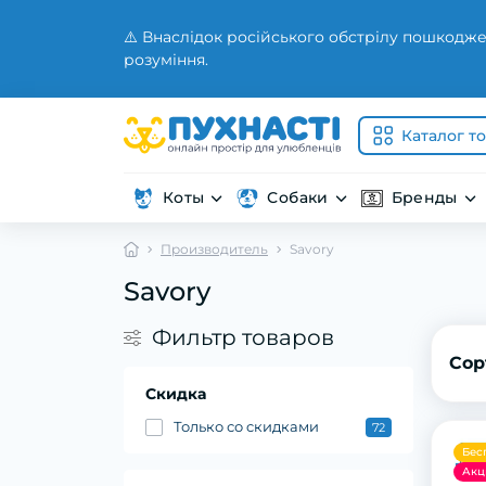
⚠️ Внаслідок російського обстрілу пошкодже
розуміння.
Каталог т
Коты
Собаки
Бренды
Производитель
Savory
Savory
Фильтр товаров
Сор
Скидка
Только со cкидками
72
Бес
Акц