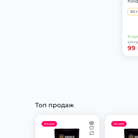
Кон
50 г
В на
129 г
99
Топ продаж
Акция
Акция