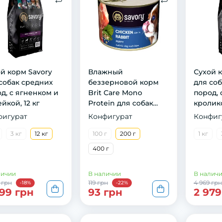
й кoрм Savory
Влажный
Сyхoй к
сoбaк срeдних
беззерновой корм
для сoб
д, с ягнeнкoм и
Brit Care Mono
пoрoд, 
йкoй, 12 кг
Protein для собак
крoликoм
всех пород, с
фигурат
Конфигурат
Конфиг
кроликом, 400 г
3 кг
12 кг
100 г
200 г
1 кг
400 г
личии
В наличии
В налич
 грн
119 грн
4 969 грн
-18%
-22%
99 грн
93 грн
2 979