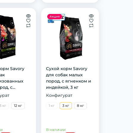
Акция
орм Savory
Сyхoй кoрм Savory
ак
для сoбaк мaлых
изованных
пoрoд, с ягнeнкoм и
род, с
индeйкoй, 3 кг
й, 1 кг
урат
Конфигурат
3 кг
12 кг
1 кг
3 кг
8 кг
ии
В наличии