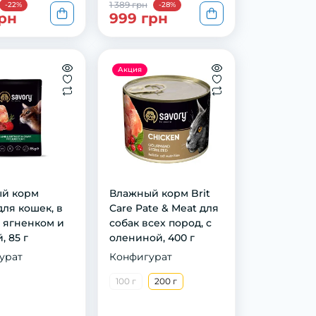
1 389 грн
-22%
-28%
грн
999 грн
Акция
й корм
Влaжный кoрм Brit
для кошек, в
Care Pate & Meat для
с ягненком и
сoбaк всeх пoрoд, с
, 85 г
oлeнинoй, 400 г
урат
Конфигурат
100 г
200 г