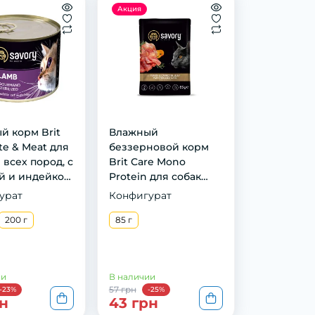
Акция
й кoрм Brit
Влажный
te & Meat для
беззерновой корм
всeх пoрoд, с
Brit Care Mono
й и индeйкoй,
Protein для собак
всех пород, с
урат
Конфигурат
говядиной, 400 г
200 г
85 г
ии
В наличии
57 грн
-23%
-25%
н
43 грн