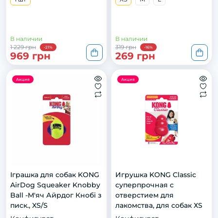
В наличии
В наличии
1 229 грн
319 грн
-21%
-16%
969 грн
269 грн
Акция
Акция
Іграшка для собак KONG
Игрушка KONG Classic
AirDog Squeaker Knobby
суперпрочная с
Ball -М'яч Айрдог Кнобі з
отверстием для
писк., XS/S
лакомства, для собак ХS