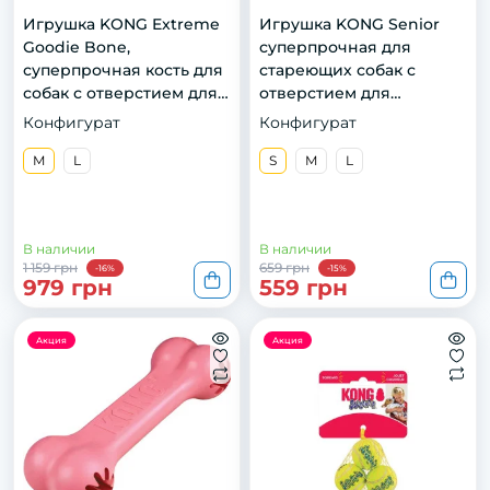
Игрушка KONG Extreme
Игрушка KONG Senior
Goodie Bone,
суперпрочная для
суперпрочная кость для
стареющих собак с
собак с отверстием для
отверстием для
лакомства, M
лакомства, S
Конфигурат
Конфигурат
M
L
S
M
L
В наличии
В наличии
1 159 грн
659 грн
-16%
-15%
979 грн
559 грн
Акция
Акция