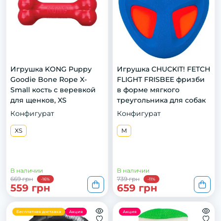
Игрушка KONG Puppy
Игрушка CHUCKIT! FETCH
Goodie Bone Rope X-
FLIGHT FRISBEE фризби
Small кость с веревкой
в форме мягкого
для щенков, XS
треугольника для собак
Конфигурат
Конфигурат
XS
M
В наличии
В наличии
669 грн
739 грн
-16%
-11%
559 грн
659 грн
Бесплатная доставка
Акция
Акция