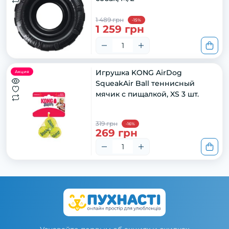
1 489 грн
-15%
1 259 грн
Игрушка KONG AirDog
Акция
SqueakAir Ball теннисный
мячик с пищалкой, XS 3 шт.
319 грн
-16%
269 грн