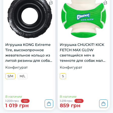
Игрушка KONG Extreme
Игрушка CHUCKIT! KICK
Tire, высокопрочное
FETCH MAX GLOW
жевательное кольцо из
светящийся мяч в
литой резины для собак,
темноте для собак малых
S/M
размеров
Конфигурат
Конфигурат
S/M
M/L
S
В наличии
В наличии
1 209 грн
1 219 грн
-16%
-30%
1 019 грн
859 грн