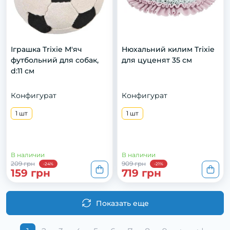
Іграшка Trixie М'яч
Нюхальний килим Trixie
футбольний для собак,
для цуценят 35 см
d:11 см
Конфигурат
Конфигурат
1 шт
1 шт
В наличии
В наличии
209 грн
909 грн
-24%
-21%
159 грн
719 грн
Показать еще