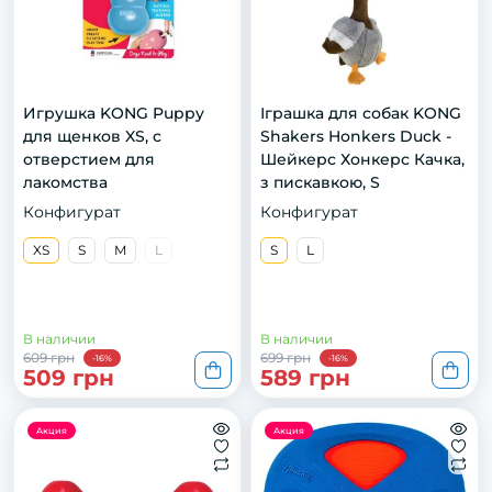
Игрушка KONG Puppy
Іграшка для собак KONG
для щенков XS, с
Shakers Honkers Duck -
отверстием для
Шейкерс Хонкерс Качка,
лакомства
з пискавкою, S
Конфигурат
Конфигурат
XS
S
M
L
S
L
В наличии
В наличии
609 грн
699 грн
-16%
-16%
509 грн
589 грн
Акция
Акция