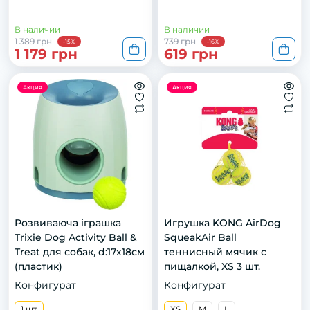
В наличии
В наличии
1 389 грн
739 грн
-15%
-16%
1 179 грн
619 грн
Акция
Акция
Розвиваюча іграшка
Игрушка KONG AirDog
Trixie Dog Activity Ball &
SqueakAir Ball
Treat для собак, d:17х18см
теннисный мячик с
(пластик)
пищалкой, XS 3 шт.
Конфигурат
Конфигурат
1 шт
XS
M
L