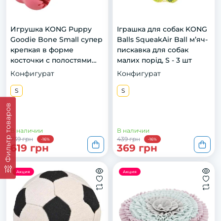
Игрушка KONG Puppy
Іграшка для собак KONG
Goodie Bone Small супер
Balls SqueakAir Ball м’яч-
крепкая в форме
пискавка для собак
косточки с полостями
малих порід, S - 3 шт
для лакомства, для
Конфигурат
Конфигурат
щенков, S
S
S
Фильтр товаров
В наличии
В наличии
739 грн
439 грн
-16%
-16%
619 грн
369 грн
Акция
Акция