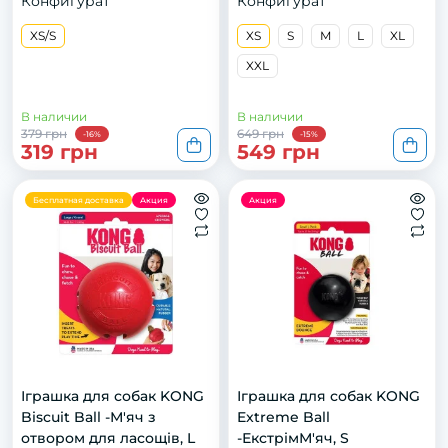
Конфигурат
Конфигурат
XS/S
XS
S
M
L
XL
XXL
В наличии
В наличии
379 грн
649 грн
-16%
-15%
319 грн
549 грн
Бесплатная доставка
Акция
Акция
Іграшка для собак KONG
Іграшка для собак KONG
Biscuit Ball -М'яч з
Extreme Ball
отвором для ласощів, L
-ЕкстрімМ'яч, S