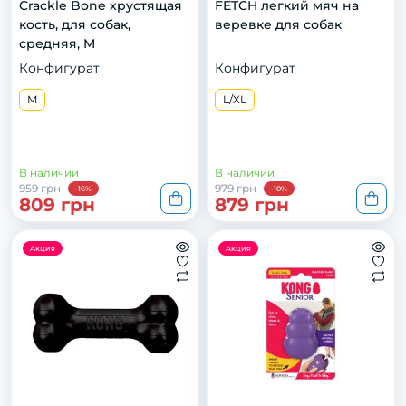
Crackle Bone хрустящая
FETCH легкий мяч на
кость, для собак,
веревке для собак
средняя, M
Конфигурат
Конфигурат
M
L/XL
В наличии
В наличии
959 грн
979 грн
-16%
-10%
809 грн
879 грн
Акция
Акция