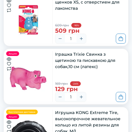
щенков XS, с отверстием для
лакомства
609 грн
-16%
509 грн
Іграшка Trixie Свинка з
Акция
щетиною та пискавкою для
собак,10 см (латекс)
169 грн
-24%
129 грн
Игрушка KONG Extreme Tire,
Бесплатная доставка
Акция
высокопрочное жевательное
кольцо из литой резины для
собак, M/L