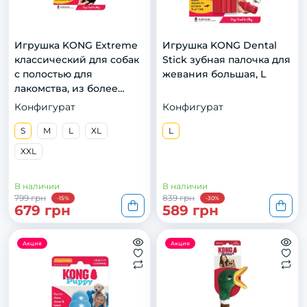
Игрушка KONG Extreme
Игрушка KONG Dental
классический для собак
Stick зубная палочка для
с полостью для
жевания большая, L
лакомства, из более
прочной резины, S
Конфигурат
Конфигурат
S
M
L
XL
L
XXL
В наличии
В наличии
799 грн
839 грн
-15%
-30%
679 грн
589 грн
Акция
Акция