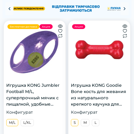
Бесплатная доставка
Акция
Акция
Игрушка KONG Jumbler
Игрушка KONG Goodie
Football M/L,
Bone кость для жевания
суперпрочный мячик с
из натурального
пищалкой, удобные
крепкого каучука для
ручки для захвата, для
собак, S
Конфигурат
Конфигурат
собак
M/L
L/XL
S
M
L