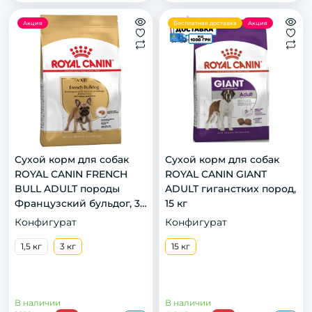
Акция
Бесплатная доставка
Акция
Сухой корм для собак
Сухой корм для собак
ROYAL CANIN FRENCH
ROYAL CANIN GIANT
BULL ADULT породы
ADULT гиганстких пород,
Французский бульдог, 3
15 кг
кг
Конфигурат
Конфигурат
1,5 кг
3 кг
15 кг
В наличии
В наличии