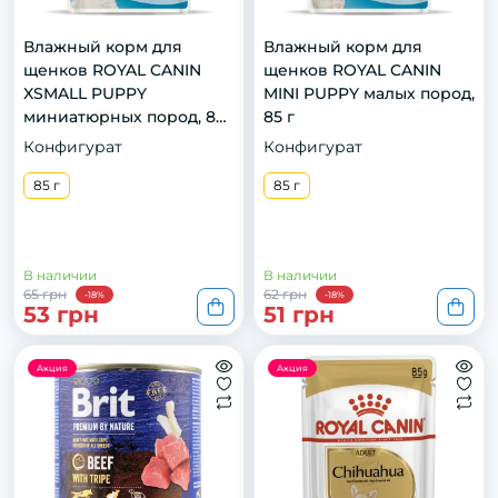
Влажный корм для
Влажный корм для
щенков ROYAL CANIN
щенков ROYAL CANIN
XSMALL PUPPY
MINI PUPPY малых пород,
миниатюрных пород, 85
85 г
г
Конфигурат
Конфигурат
85 г
85 г
В наличии
В наличии
65 грн
62 грн
-18%
-18%
53 грн
51 грн
Акция
Акция