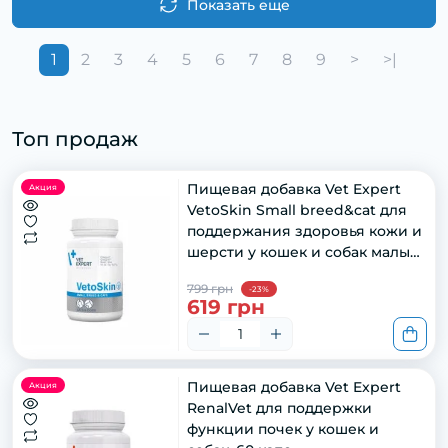
Показать еще
1
2
3
4
5
6
7
8
9
>
>|
Топ продаж
Пищевая добавка Vet Expert
Акция
VetoSkin Small breed&cat для
поддержания здоровья кожи и
шерсти у кошек и собак малых
пород, 60 капс
799 грн
-23%
619 грн
Пищевая добавка Vet Expert
Акция
RenalVet для поддержки
функции почек у кошек и