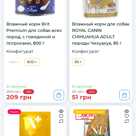
Влажный корм Brit
Влажный корм для собак
Premium для собак всех
ROYAL CANIN
пород, с говядиной и
CHIHUAHUA ADULT
потрохами, 800 г
породы Чихуахуа, 85 г
Конфигурат
Конфигурат
400 г
800 г
85 г
В наличии
В наличии
289 грн
65 грн
-28%
-22%
209 грн
51 грн
Акция
Бесплатная доставка