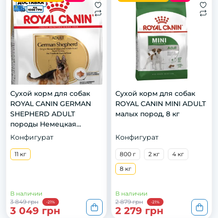
Сухой корм для собак
Сухой корм для собак
ROYAL CANIN GERMAN
ROYAL CANIN MINI ADULT
SHEPHERD ADULT
малых пород, 8 кг
породы Немецкая
овчарка, 11 кг
Конфигурат
Конфигурат
11 кг
800 г
2 кг
4 кг
8 кг
В наличии
В наличии
3 849 грн
2 879 грн
-21%
-21%
3 049 грн
2 279 грн