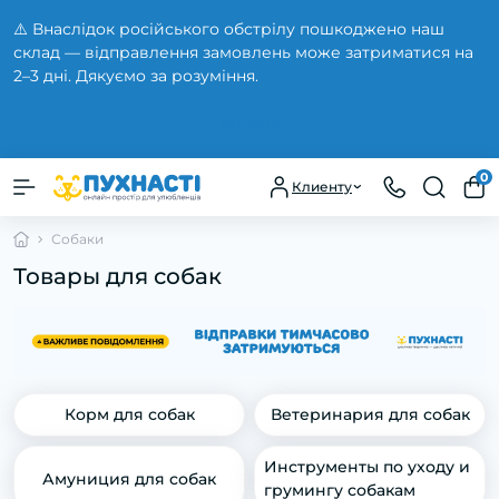
⚠️ Внаслідок російського обстрілу пошкоджено наш
склад — відправлення замовлень може затриматися на
2–3 дні. Дякуємо за розуміння.
Закрыть
0
Клиенту
Собаки
Товары для собак
Корм для собак
Ветеринария для собак
Инструменты по уходу и
Амуниция для собак
грумингу собакам