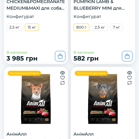
CHICKEN&POMEGRANATE
PUMPKIN LAMB &
MEDIUM&MAXI для собак
BLUEBERRY MINI для
средних и крупных
собак малых пород.
Конфигурат
Конфигурат
пород. Курица, спельта,
Ягненок, тыква и
овес и гранат. 15кг
2,5 кг
15 кг
черника. 800г
800 г
2,5 кг
7 кг
В наличии
В наличии
3 985 грн
582 грн
Бесплатная доставка
Бесплатная доставка
АнімАлл
АнімАлл