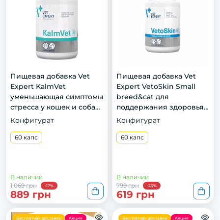
Пищевая добавка Vet
Пищевая добавка Vet
Expert KalmVet
Expert VetoSkin Small
уменьшающая симптомы
breed&cat для
стресса у кошек и собак,
поддержания здоровья
60 капс.
кожи и шерсти у кошек
Конфигурат
Конфигурат
и собак малых пород, 60
60 капс
капс
60 капс
В наличии
В наличии
1 069 грн
799 грн
-17%
-23%
889 грн
619 грн
Бесплатная доставка
Акция
Бесплатная доставка
Акция