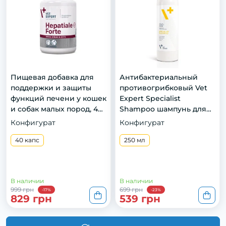
Пищевая добавка для
Антибактериальный
поддержки и защиты
противогрибковый Vet
функций печени у кошек
Expert Specialist
и собак малых пород, 40
Shampoo шампунь для
капс.
кошек и собак, 250 мл
Конфигурат
Конфигурат
40 капс
250 мл
В наличии
В наличии
999 грн
699 грн
-17%
-23%
829 грн
539 грн