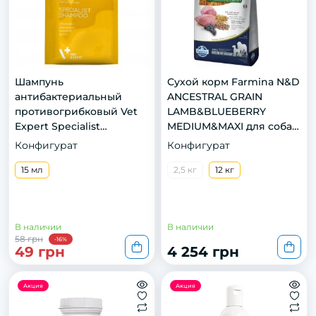
Шампунь
Сухой корм Farmina N&D
антибактериальный
ANCESTRAL GRAIN
противогрибковый Vet
LAMB&BLUEBERRY
Expert Specialist
MEDIUM&MAXI для собак
Shampoo для кошек и
средних и крупных
Конфигурат
Конфигурат
собак, саше 1х15мл
пород. Ягненок, спельта,
15 мл
овес и черника. 12кг
2,5 кг
12 кг
В наличии
В наличии
58 грн
-16%
49 грн
4 254 грн
Акция
Акция