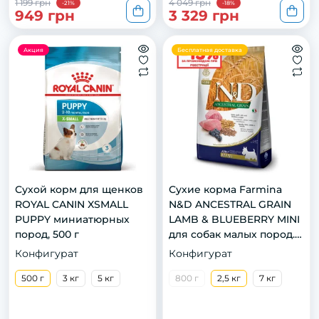
1 199 грн
4 049 грн
-21%
-18%
949 грн
3 329 грн
Акция
Бесплатная доставка
Сухой корм для щенков
Сухие корма Farmina
ROYAL CANIN XSMALL
N&D ANCESTRAL GRAIN
PUPPY миниатюрных
LAMB & BLUEBERRY MINI
пород, 500 г
для собак малых пород.
Ягненок, спельта, овес и
Конфигурат
Конфигурат
черника. 2,5кг
500 г
3 кг
5 кг
800 г
2,5 кг
7 кг