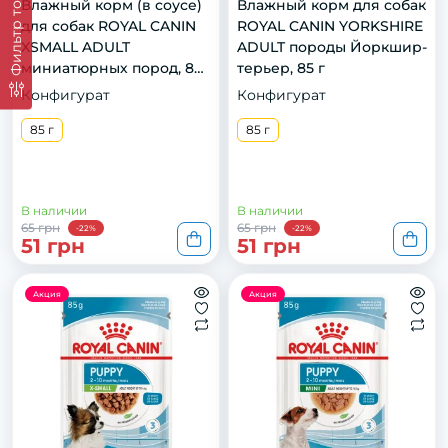
Фильтр товаров
Влажный корм (в соусе)
Влажный корм для собак
для собак ROYAL CANIN
ROYAL CANIN YORKSHIRE
XSMALL ADULT
ADULT породы Йоркшир-
миниатюрных пород, 85
терьер, 85 г
г
Конфигурат
Конфигурат
85 г
85 г
В наличии
В наличии
65 грн
65 грн
-22%
-22%
51 грн
51 грн
Акция
Акция