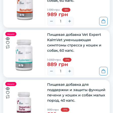
собак, 60 капс.
1 199 грн
-18%
989 грн
Пищевая добавка Vet Expert
Акция
KalmVet уменьшающая
симптомы стресса у кошек и
собак, 60 капс.
1 069 грн
-17%
889 грн
Пищевая добавка для
Акция
поддержки и защиты функций
печени у кошек и собак малых
пород, 40 капс.
999 грн
-17%