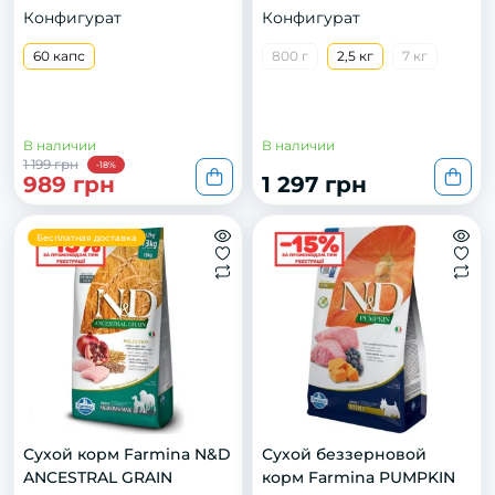
60 капс.
собак малых пород.
Конфигурат
Конфигурат
Курица, тыква и гранат.
60 капс
2,5кг
800 г
2,5 кг
7 кг
В наличии
В наличии
1 199 грн
-18%
989 грн
1 297 грн
Бесплатная доставка
Сухой корм Farmina N&D
Сухой беззерновой
ANCESTRAL GRAIN
корм Farmina PUMPKIN