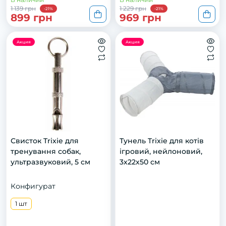
1 139 грн
1 229 грн
-21%
-21%
899 грн
969 грн
Акция
Акция
Свисток Trixie для
Тунель Trixie для котів
тренування собак,
ігровий, нейлоновий,
ультразвуковий, 5 см
3х22х50 см
Конфигурат
1 шт