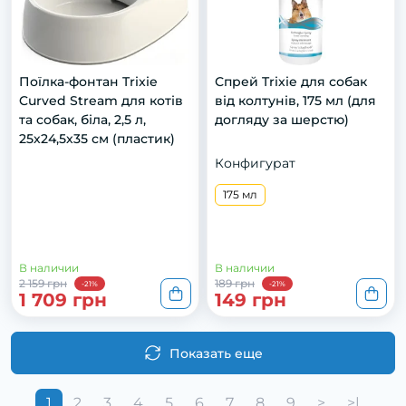
Поїлка-фонтан Trixie
Спрей Trixie для собак
Curved Stream для котів
від колтунів, 175 мл (для
та собак, біла, 2,5 л,
догляду за шерстю)
25х24,5х35 см (пластик)
Конфигурат
175 мл
В наличии
В наличии
2 159 грн
189 грн
-21%
-21%
1 709 грн
149 грн
Показать еще
1
2
3
4
5
6
7
8
9
>
>|