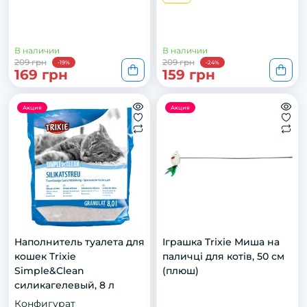
В наличии
В наличии
209 грн
209 грн
-19%
-24%
169 грн
159 грн
Акция
Акция
Наполнитель туалета для
Іграшка Trixie Миша на
кошек Trixie
паличці для котів, 50 см
Simple&Clean
(плюш)
силикагелевый, 8 л
Конфигурат