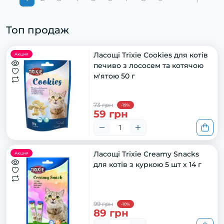
Топ продаж
Ласощі Trixie Cookies для котів
Акция
печиво з лососем та котячою
м'ятою 50 г
73 грн
-19%
59 грн
Ласощі Trixie Creamy Snacks
Акция
для котів з куркою 5 шт х 14 г
99 грн
-10%
89 грн