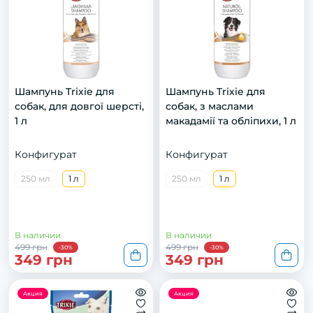
Шампунь Trixie для
Шампунь Trixie для
собак, для довгої шерсті,
собак, з маслами
1 л
макадамії та обліпихи, 1 л
Конфигурат
Конфигурат
250 мл
1 л
250 мл
1 л
В наличии
В наличии
499 грн
499 грн
-30%
-30%
349 грн
349 грн
Акция
Акция