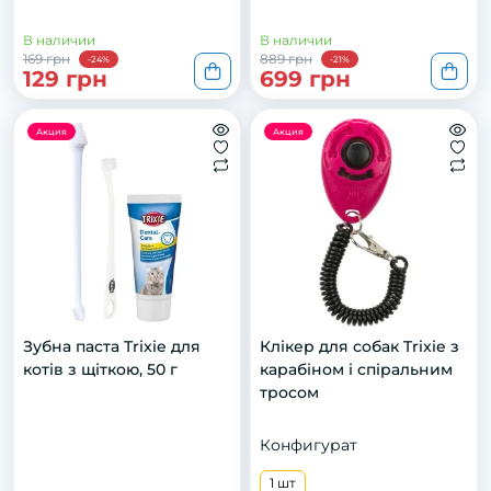
В наличии
В наличии
169 грн
889 грн
-24%
-21%
129 грн
699 грн
Акция
Акция
Зубна паста Trixie для
Клікер для собак Trixie з
котів з щіткою, 50 г
карабіном і спіральним
тросом
Конфигурат
1 шт