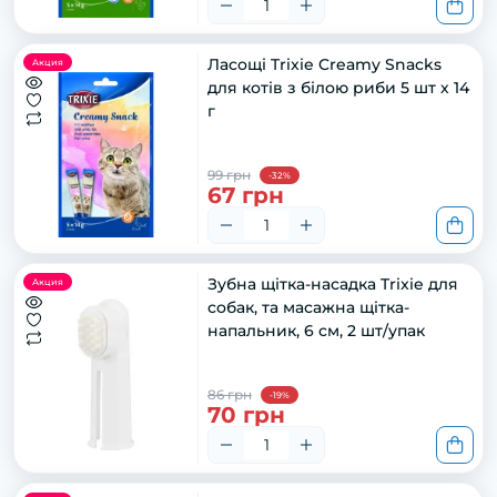
Ласощі Trixie Creamy Snacks
Акция
для котів з білою риби 5 шт х 14
г
99 грн
-32%
67 грн
Зубна щітка-насадка Trixie для
Акция
собак, та масажна щітка-
напальник, 6 см, 2 шт/упак
86 грн
-19%
70 грн