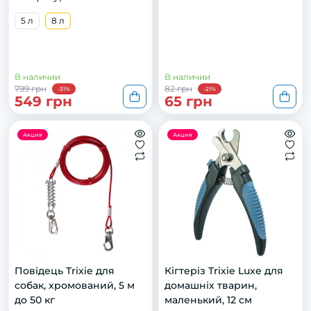
5 л
8 л
В наличии
В наличии
799 грн
82 грн
-31%
-21%
549 грн
65 грн
Акция
Акция
Повідець Trixie для
Кігтеріз Trixie Luxe для
собак, хромований, 5 м
домашніх тварин,
до 50 кг
маленький, 12 см