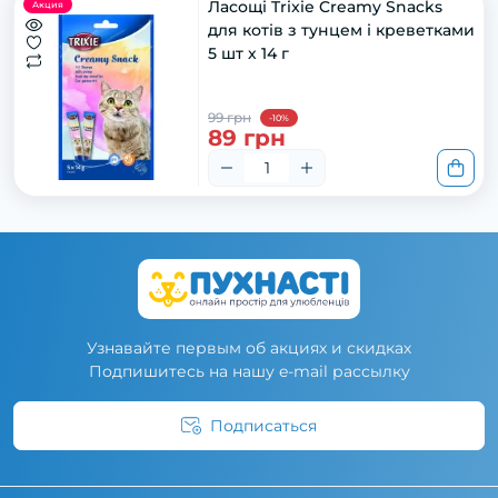
Ласощі Trixie Creamy Snacks
Акция
для котів з тунцем і креветками
5 шт х 14 г
99 грн
-10%
89 грн
Узнавайте первым об акциях и скидках
Подпишитесь на нашу e-mail рассылку
Подписаться
Условия соглашения