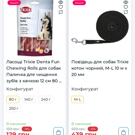
Акция
Акция
Ласощі Trixie Denta Fun
Повідець для собак Trixie
Chewing Rolls для собак
котон чорний, M–L 10 м х
Паличка для чищення
20 мм
зубів з качкою 12 см 80 г
10 шт
Конфигурат
Конфигурат
80 г
140 г
240 г
M-L
250 г
В наличии
В наличии
159 грн
559 грн
-19%
-21%
129 грн
439 грн