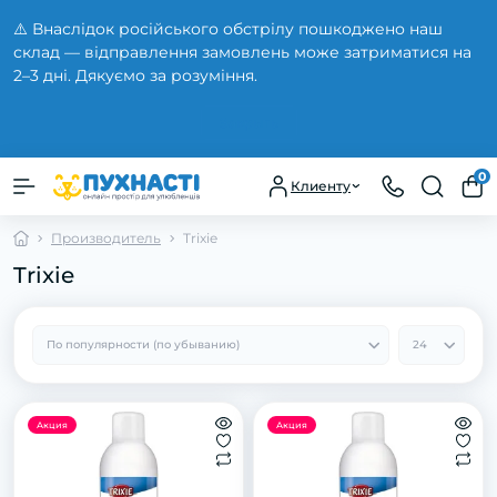
⚠️ Внаслідок російського обстрілу пошкоджено наш
склад — відправлення замовлень може затриматися на
2–3 дні. Дякуємо за розуміння.
Закрыть
0
Клиенту
Производитель
Trixie
Trixie
Акция
Акция