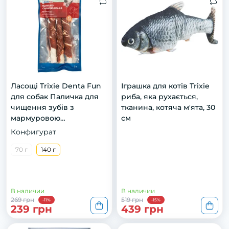
Ласощі Trixie Denta Fun
Іграшка для котів Trixie
для собак Паличка для
риба, яка рухається,
чищення зубів з
тканина, котяча м'ята, 30
мармуровою
см
яловичиною 17 см 140 г 3
Конфигурат
шт
70 г
140 г
В наличии
В наличии
269 грн
519 грн
-11%
-15%
239 грн
439 грн