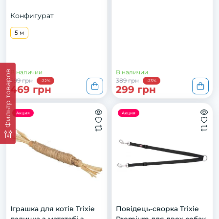
Конфигурат
5 м
Фильтр товаров
В наличии
В наличии
599 грн
389 грн
-22%
-23%
469 грн
299 грн
Акция
Акция
Іграшка для котів Trixie
Повідець-сворка Trixie