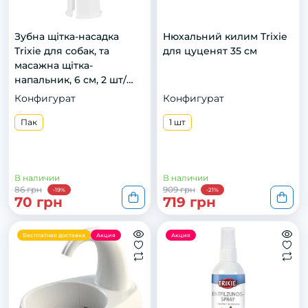
Зубна щітка-насадка
Нюхальний килим Trixie
Trixie для собак, та
для цуценят 35 см
масажна щітка-
напальник, 6 см, 2 шт/
упак
Конфигурат
Конфигурат
Пак
1 шт
В наличии
В наличии
86 грн
909 грн
-19%
-21%
70 грн
719 грн
Бесплатная доставка
Акция
Акция