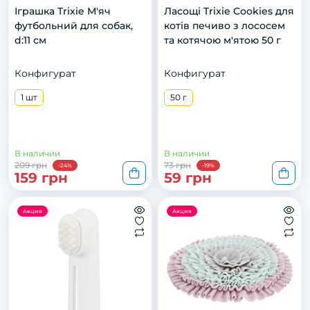
Іграшка Trixie М'яч
Ласощі Trixie Cookies для
футбольний для собак,
котів печиво з лососем
d:11 см
та котячою м'ятою 50 г
Конфигурат
Конфигурат
1 шт
50 г
В наличии
В наличии
209 грн
73 грн
-24%
-19%
159 грн
59 грн
Акция
Акция