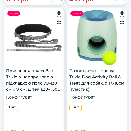
Акция
Акция
Пояс-шлея для собак
Розвиваюча іграшка
Trixie з неопреновою
Trixie Dog Activity Ball &
підкладкою пояс 70–130
Treat для собак, d:17х18см
см х 9 см, шлея 1,20–1,50
(пластик)
см
Конфигурат
Конфигурат
1 шт
1 шт
В наличии
В наличии