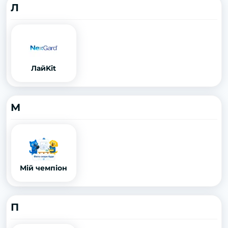
Л
ЛайKit
М
Мій чемпіон
П