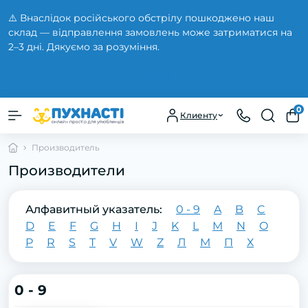
⚠️ Внаслідок російського обстрілу пошкоджено наш
склад — відправлення замовлень може затриматися на
2–3 дні. Дякуємо за розуміння.
Закрыть
0
Клиенту
Производитель
Производители
Алфавитный указатель:
0 - 9
A
B
C
D
E
F
G
H
I
J
K
L
M
N
O
P
R
S
T
V
W
Z
Л
М
П
Х
0 - 9