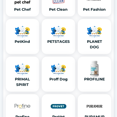
Pet Chef
Pet Clean
Pet Fashion
PetKind
PETSTAGES
PLANET
DOG
PRIMAL
Proff Dog
PROFILINE
SPIRIT
Profine
ProVet
PURAMUR