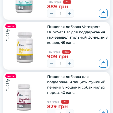
1 069 грн
-17%
889 грн
Пищевая добавка Vetexpert
Акция
UrinoVet Cat для поддержания
мочевыделительной функции у
кошек, 45 капс.
1 169 грн
-22%
909 грн
Пищевая добавка для
Акция
поддержки и защиты функций
печени у кошек и собак малых
пород, 40 капс.
999 грн
-17%
829 грн