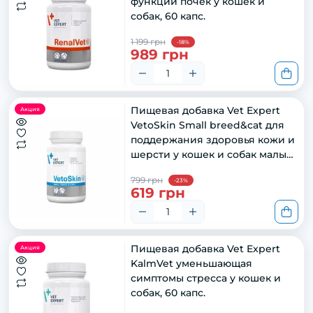
функции почек у кошек и
собак, 60 капс.
1 199 грн
-18%
989 грн
Пищевая добавка Vet Expert
Акция
VetoSkin Small breed&cat для
поддержания здоровья кожи и
шерсти у кошек и собак малых
пород, 60 капс
799 грн
-23%
619 грн
Пищевая добавка Vet Expert
Акция
KalmVet уменьшающая
симптомы стресса у кошек и
собак, 60 капс.