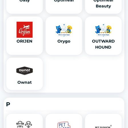
Oasy
Optimeal
Optimeal
Beauty
ORIJEN
Orygo
OUTWARD
HOUND
Ownat
P