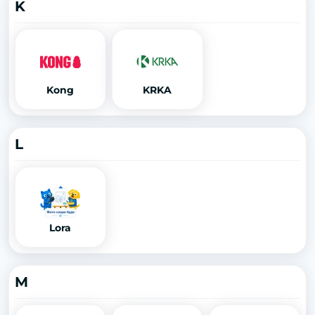
K
Kong
KRKA
L
Lora
M