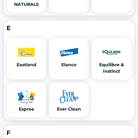
NATURALS
E
Eastland
Elanco
Equilibre &
Instinct
Espree
Ever Clean
F