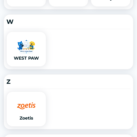
W
WEST PAW
Z
Zoetis