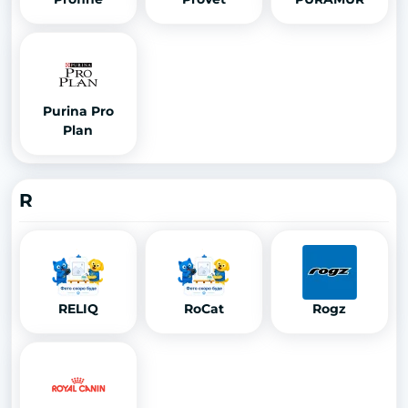
Purina Pro
Plan
R
RELIQ
RoCat
Rogz