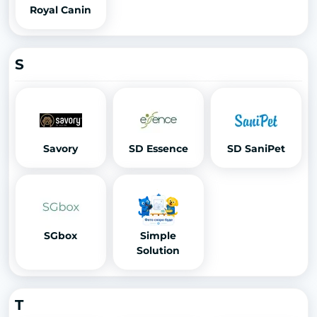
Royal Canin
S
Savory
SD Essence
SD SaniPet
SGbox
Simple
Solution
T