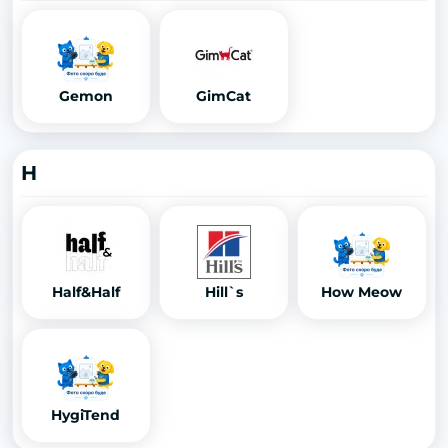
Gemon
GimCat
H
Half&Half
Hill`s
How Meow
HygiTend