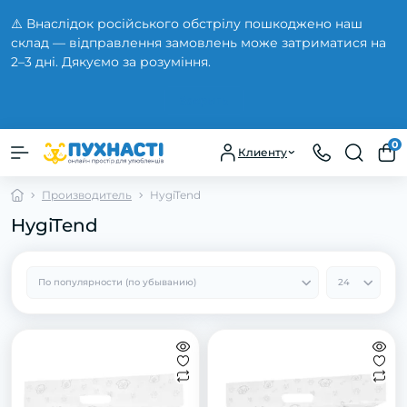
⚠️ Внаслідок російського обстрілу пошкоджено наш
склад — відправлення замовлень може затриматися на
2–3 дні. Дякуємо за розуміння.
Закрыть
0
Клиенту
Производитель
HygiTend
HygiTend