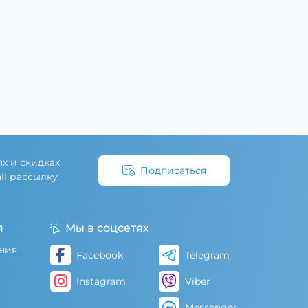
х и скидках
Подписаться
il рассылку
ния
я
Мы в соцсетях
ния
Facebook
Telegram
Instagram
Viber
Messenger