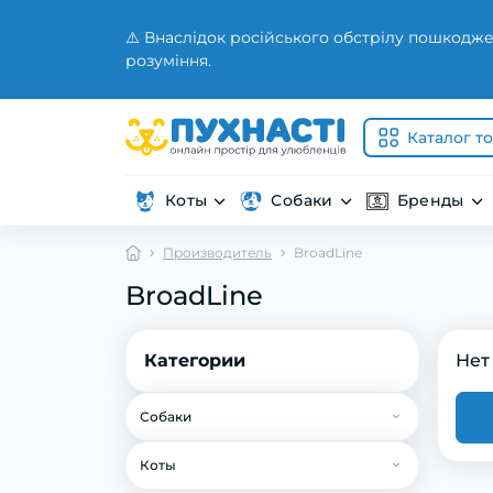
⚠️ Внаслідок російського обстрілу пошкодже
розуміння.
Каталог т
Коты
Собаки
Бренды
Производитель
BroadLine
BroadLine
Категории
Нет
Собаки
Корм для собак
Коты
Сухой корм для собак
Ветеринария для собак