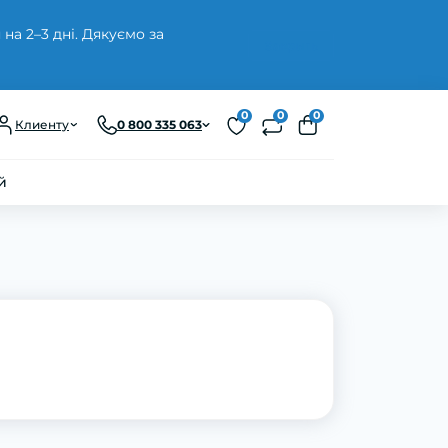
а 2–3 дні. Дякуємо за
Закрыть
0
0
0
Клиенту
0 800 335 063
й