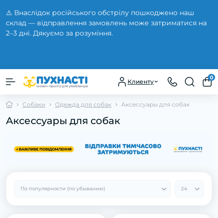
⚠️ Внаслідок російського обстрілу пошкоджено наш
склад — відправлення замовлень може затриматися на
2–3 дні. Дякуємо за розуміння.
Закрыть
0
Клиенту
Собаки
Одежда для собак
Аксессуары для собак
Аксессуары для собак