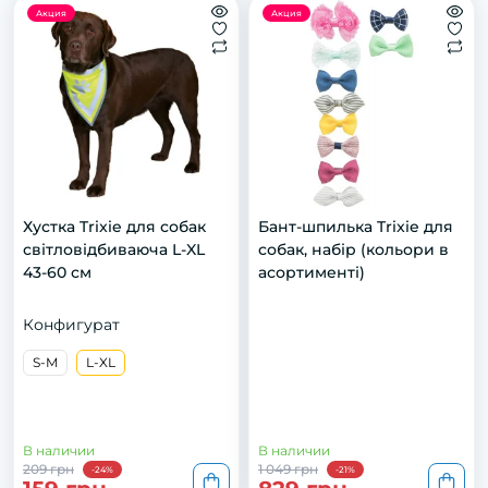
Акция
Акция
Хустка Trixie для собак
Бант-шпилька Trixie для
світловідбиваюча L-XL
собак, набір (кольори в
43-60 см
асортименті)
Конфигурат
S-M
L-XL
В наличии
В наличии
209 грн
1 049 грн
-24%
-21%