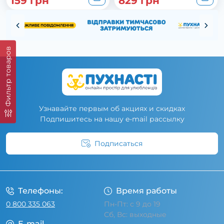
159 грн
829 грн
Фильтр товаров
Узнавайте первым об акциях и скидках
Подпишитесь на нашу e-mail рассылку
Подписаться
Условия соглашения
Телефоны:
Время работы
0 800 335 063
Пн-Пт: с 9 до 19
Сб, Вс: выходные
E-mail