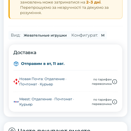
замовлень може затриматися на
2–3 дні
.
Перепрошуємо за незручності та дякуємо за
розуміння.
Вид:
Конфигурат:
Жевательные игрушки
M
Доставка
Отправим в вт, 11 авг.
Новая Почта: Отделение ·
по тарифам
Почтомат · Курьер
перевозчика
Meest: Отделение · Почтомат ·
по тарифам
Курьер
перевозчика