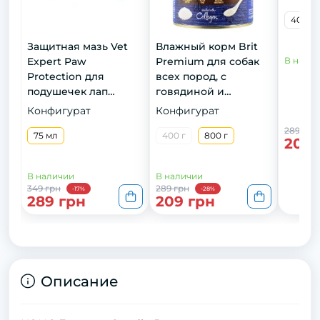
400 г
Защитная мазь Vet
Влажный корм Brit
Expert Paw
Premium для собак
В нали
Protection для
всех пород, с
подушечек лап
говядиной и
кошек и собак, 75 мл
потрохами, 800 г
Конфигурат
Конфигурат
289 грн
75 мл
400 г
800 г
209 
В наличии
В наличии
349 грн
289 грн
-17%
-28%
289 грн
209 грн
Описание