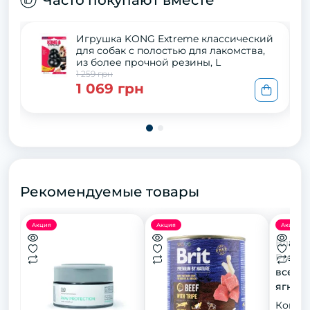
Часто покупают вместе
Игрушка KONG Extreme классический
для собак с полостью для лакомства,
из более прочной резины, L
1 259 грн
1 069 грн
Рекомендуемые товары
Акция
Акция
Акция
Влажн
Premi
всех п
ягненк
800 г
Конфи