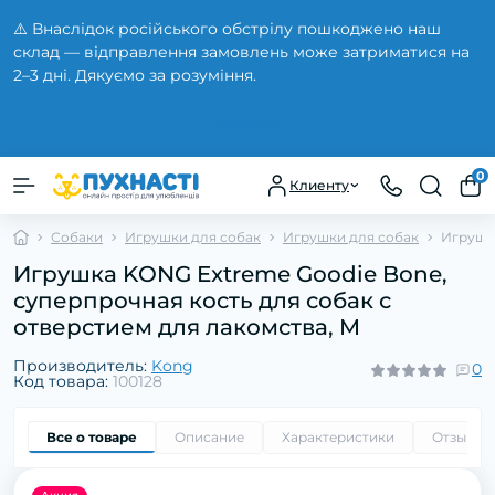
⚠️ Внаслідок російського обстрілу пошкоджено наш
склад — відправлення замовлень може затриматися на
2–3 дні. Дякуємо за розуміння.
Закрыть
0
Клиенту
Собаки
Игрушки для собак
Игрушки для собак
Игрушка
Игрушка KONG Extreme Goodie Bone,
суперпрочная кость для собак с
отверстием для лакомства, M
Производитель:
Kong
0
Код товара:
100128
Все о товаре
Описание
Характеристики
Отзывы