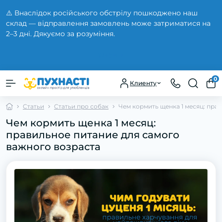
⚠️ Внаслідок російського обстрілу пошкоджено наш
склад — відправлення замовлень може затриматися на
2–3 дні. Дякуємо за розуміння.
Закрыть
0
Клиенту
Статьи
Статьи про собак
Чем кормить щенка 1 месяц: пра
Чем кормить щенка 1 месяц:
правильное питание для самого
важного возраста