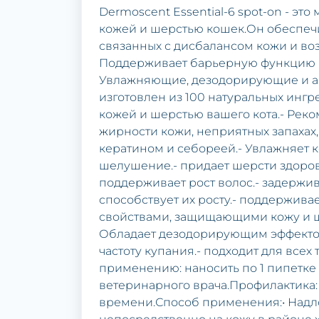
Dermoscent Essential-6 spot-on - эт
кожей и шерстью кошек.Он обеспеч
связанных с дисбалансом кожи и 
Поддерживает барьерную функцию к
Увлажняющие, дезодорирующие и ан
изготовлен из 100 натуральных ингр
кожей и шерстью вашего кота.- Реко
жирности кожи, неприятных запахах
кератином и себореей.- Увлажняет 
шелушение.- придает шерсти здоро
поддерживает рост волос.- задержи
способствует их росту.- поддержива
свойствами, защищающими кожу и ше
Обладает дезодорирующим эффектом
частоту купания.- подходит для все
применению: наносить по 1 пипетке
ветеринарного врача.Профилактика: 
времени.Способ применения:• Надло