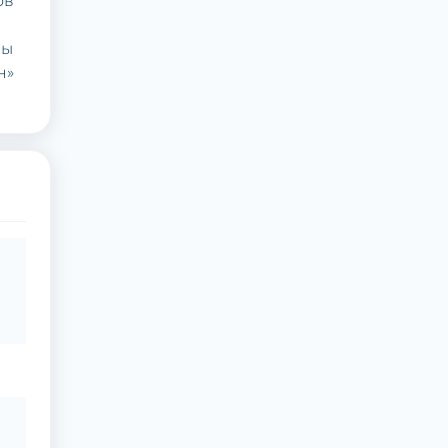
ов
бы
н»