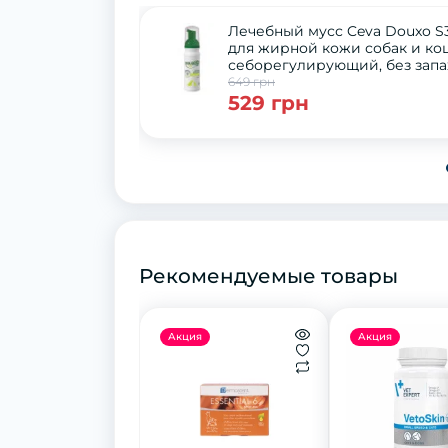
Лечебный мусс Ceva Douxo S
для жирной кожи собак и ко
себорегулирующий, без запах
мл
649 грн
529 грн
Рекомендуемые товары
Акция
Акция