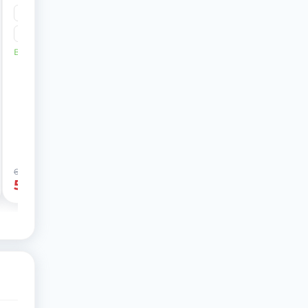
1 кг
3 кг
8 кг
15 кг
В наличии
669 грн
-19%
539 грн