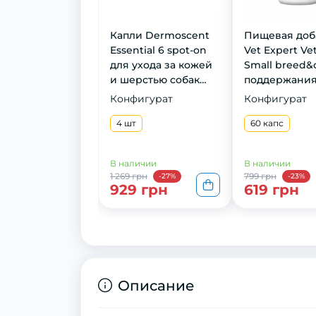
Капли Dermoscent
Пищевая доб
Essential 6 spot-on
Vet Expert Ve
для ухода за кожей
Small breed&
и шерстью собак
поддержани
миниатюрных и
здоровья кож
Конфигурат
Конфигурат
малых пород, 4 шт
шерсти у кош
4 шт
собак малых 
60 капс
60 капс
В наличии
В наличии
1 269 грн
799 грн
-27%
-23%
929 грн
619 грн
Описание