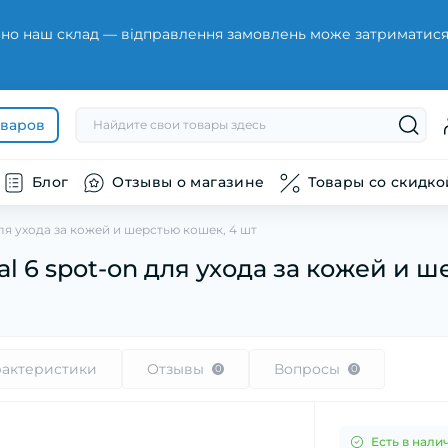
но наш склад — відправлення замовлень може затриматися н
оваров
Блог
Отзывы о магазине
Товары со скидко
для ухода за кожей и шерстью кошек, 4 шт
l 6 spot-on для ухода за кожей и 
1
рактеристики
Отзывы
Вопросы
0
0
Есть в нали