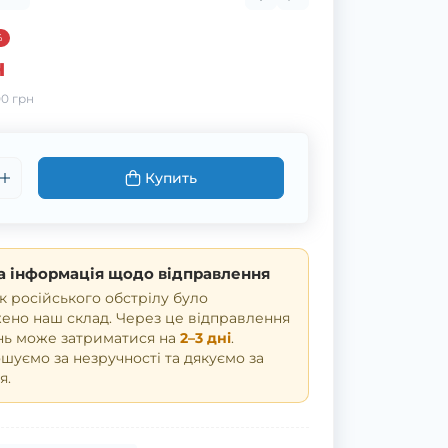
%
н
0 грн
Купить
 інформація щодо відправлення
к російського обстрілу було
но наш склад. Через це відправлення
нь може затриматися на
2–3 дні
.
уємо за незручності та дякуємо за
я.