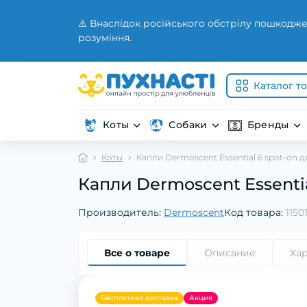
⚠️ Внаслідок російського обстрілу пошкодже
розуміння.
Каталог т
Коты
Собаки
Бренды
Коты
Капли Dermoscent Essential 6 spot-on 
Капли Dermoscent Essentia
Производитель:
Dermoscent
Код товара:
1150
Все о товаре
Описание
Ха
Бесплатная доставка
Акция