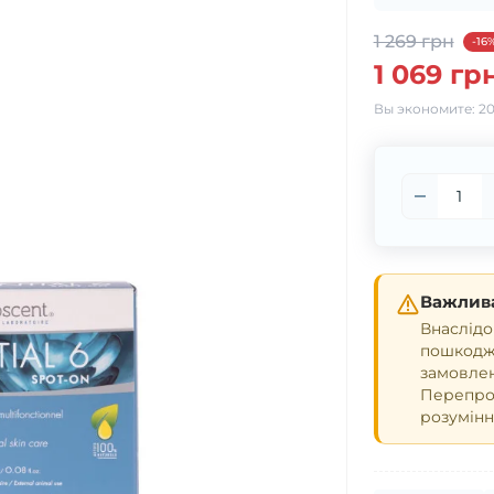
1 269 грн
-16
1 069 гр
Вы экономите:
20
Важлива
Внаслідо
пошкодже
замовле
Перепрош
розумінн