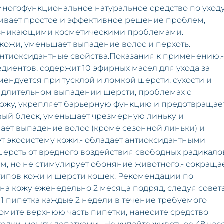
о многофункциональное натуральное средство по уходу
ивает простое и эффективное решение проблем,
возникающими косметическими проблемами.
ожи, уменьшает выпадение волос и перхоть.
тиоксидантные свойства.Показания к применению.-
едиентов, содержит 10 эфирных масел для ухода за
мендуется при тусклой и ломкой шерсти, сухости и
, длительном выпадении шерсти, проблемах с
кожу, укрепляет барьерную функцию и предотвращае
вый блеск, уменьшает чрезмерную линьку и
вает выпадение волос (кроме сезонной линьки) и
ет экосистему кожи.- обладает антиоксидантными
рсть от вредного воздействия свободных радикалов
, но не стимулирует обоняние животного.- сокраща
х типов кожи и шерсти кошек. Рекомендации по
 на кожу еженедельно 2 месяца подряд, следуя совет
1 пипетка каждые 2 недели в течение требуемого
мите верхнюю часть пипетки, нанесите средство