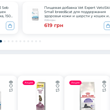
3 Seb
Пищевая добавка Vet Expert VetoSki
шек
Small breed&cat для поддержания
а, 150
здоровья кожи и шерсти у кошек и
собак малых пород, 60 капс
799 грн
619 грн
Акция
Акция