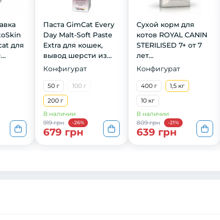
авка
Паста GimCat Every
Сухой корм для
toSkin
Day Malt-Soft Paste
котов ROYAL CANIN
cat для
Extra для кошек,
STERILISED 7+ от 7
я
вывод шерсти из
лет
и и
желудка, 200 г
стерилизованных,
Конфигурат
Конфигурат
ек и
1,5 кг
пород,
50 г
100 г
400 г
1,5 кг
200 г
10 кг
В наличии
В наличии
919 грн
809 грн
-26%
-21%
679 грн
639 грн