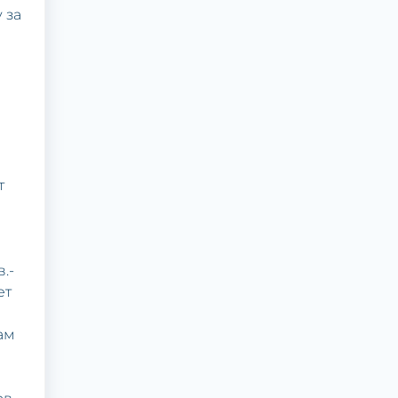
 за
т
.-
ет
ам