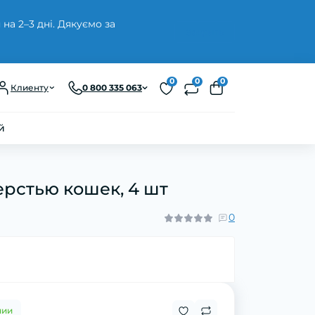
а 2–3 дні. Дякуємо за
Закрыть
0
0
0
Клиенту
0 800 335 063
й
шерстью кошек, 4 шт
0
чии