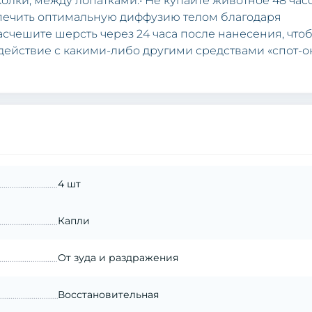
олки, между лопатками.• Не купайте животное 48 час
спечить оптимальную диффузию телом благодаря
счешите шерсть через 24 часа после нанесения, что
одействие с какими-либо другими средствами «спот-о
4 шт
Капли
От зуда и раздражения
Восстановительная