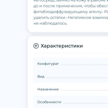
непосредственно на кожу в районе х
до и после применения, чтобы обе
фитобиодиффузирующему агенту.• Ра
удалить остатки.• Негативное взаим
не наблюдалось.
Характеристики
Конфигурат
Вид
Назначение
Особенности