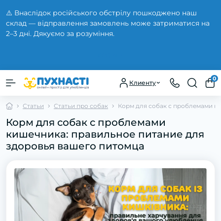
⚠️ Внаслідок російського обстрілу пошкоджено наш
склад — відправлення замовлень може затриматися на
2–3 дні. Дякуємо за розуміння.
Закрыть
0
Клиенту
Статьи
Статьи про собак
Корм для собак с проблемами к
Корм для собак с проблемами
кишечника: правильное питание для
здоровья вашего питомца