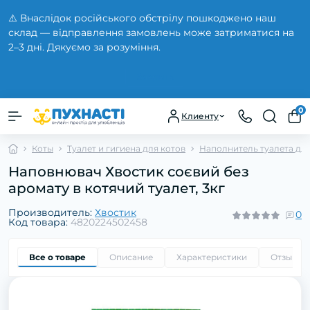
⚠️ Внаслідок російського обстрілу пошкоджено наш
склад — відправлення замовлень може затриматися на
2–3 дні. Дякуємо за розуміння.
Закрыть
0
Клиенту
Коты
Туалет и гигиена для котов
Наполнитель туалета для
Наповнювач Хвостик соєвий без
аромату в котячий туалет, 3кг
Производитель:
Хвостик
0
Код товара:
4820224502458
Все о товаре
Описание
Характеристики
Отзывы