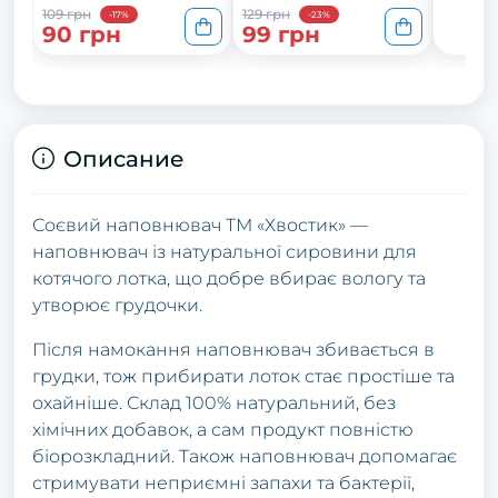
109 грн
129 грн
-17%
-23%
90 грн
99 грн
Описание
Соєвий наповнювач ТМ «Хвостик» —
наповнювач із натуральної сировини для
котячого лотка, що добре вбирає вологу та
утворює грудочки.
Після намокання наповнювач збивається в
грудки, тож прибирати лоток стає простіше та
охайніше. Склад 100% натуральний, без
хімічних добавок, а сам продукт повністю
біорозкладний. Також наповнювач допомагає
стримувати неприємні запахи та бактерії,