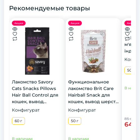
Рекомендуемые товары
Акция
Акция
Акция
Ласощ
Half&H
м'ясни
індичк
Конфи
50 г
Лакомство Savory
Функциональное
Cats Snacks Pillows
лакомство Brit Care
В нали
Hair Ball Control для
Hairball Snack для
кошек, вывод
кошек, вывод шерсти
шерсти, 60 г
из желудка, утка, 50 г
Конфигурат
Конфигурат
85 грн
60 г
50 г
64 г
В наличии
В наличии