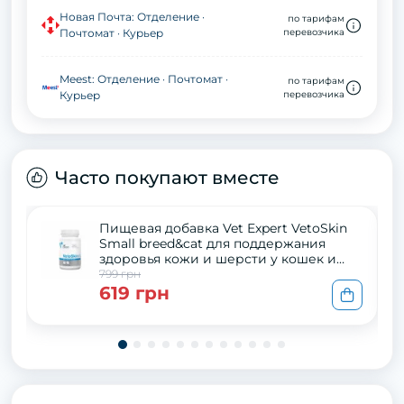
Новая Почта: Отделение ·
по тарифам
Почтомат · Курьер
перевозчика
Meest: Отделение · Почтомат ·
по тарифам
Курьер
перевозчика
Часто покупают вместе
Пищевая добавка Vet Expert VetoSkin
Small breed&cat для поддержания
здоровья кожи и шерсти у кошек и
собак малых пород, 60 капс
799 грн
619 грн