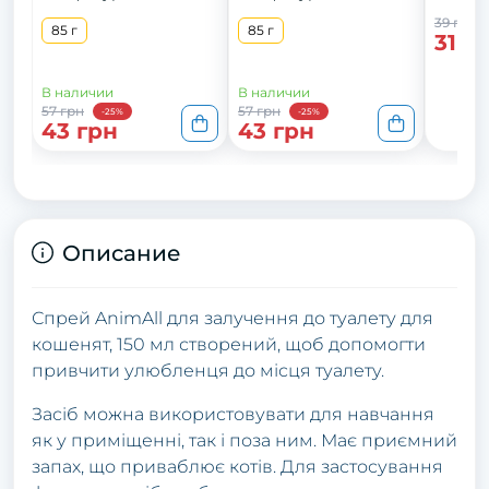
39 грн
85 г
85 г
31 г
В наличии
В наличии
57 грн
57 грн
-25%
-25%
43 грн
43 грн
Описание
Спрей AnimAll для залучення до туалету для
кошенят, 150 мл створений, щоб допомогти
привчити улюбленця до місця туалету.
Засіб можна використовувати для навчання
як у приміщенні, так і поза ним. Має приємний
запах, що приваблює котів. Для застосування