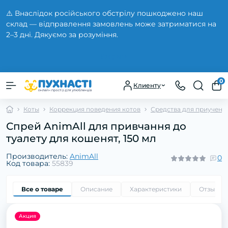
⚠️ Внаслідок російського обстрілу пошкоджено наш
склад — відправлення замовлень може затриматися на
2–3 дні. Дякуємо за розуміння.
Закрыть
0
Клиенту
Коты
Коррекция поведения котов
Средства для приучени
Спрей AnimAll для привчання до
туалету для кошенят, 150 мл
Производитель:
AnimAll
0
Код товара:
55839
Все о товаре
Описание
Характеристики
Отзывы
Акция