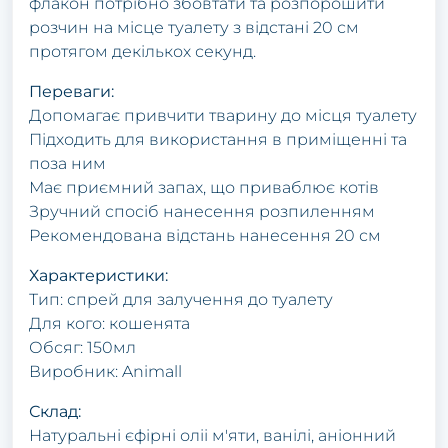
флакон потрібно збовтати та розпорошити
розчин на місце туалету з відстані 20 см
протягом декількох секунд.
Переваги:
Допомагає привчити тварину до місця туалету
Підходить для використання в приміщенні та
поза ним
Має приємний запах, що приваблює котів
Зручний спосіб нанесення розпиленням
Рекомендована відстань нанесення 20 см
Характеристики:
Тип: спрей для залучення до туалету
Для кого: кошенята
Обсяг: 150мл
Виробник: Animall
Склад:
Натуральні єфірні оліі м'яти, ванілі, аніонний