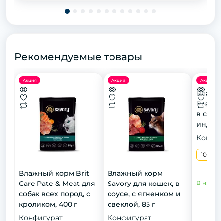
Рекомендуемые товары
Акция
Акция
Акция
Влажн
Premi
в соус
индейк
Конфи
100 г
Влажный корм Brit
Влажный корм
Care Pate & Meat для
Savory для кошек, в
В нали
собак всех пород, с
соусе, с ягненком и
кроликом, 400 г
свеклой, 85 г
Конфигурат
Конфигурат