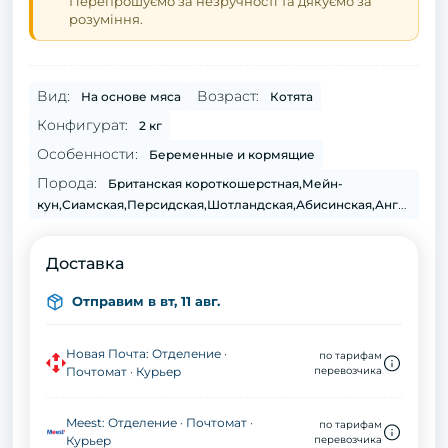
Перепрошуємо за незручності та дякуємо за
розуміння.
Вид:
Возраст:
На основе мяса
Котята
Конфигурат:
2 кг
Особенности:
Беременные и кормящие
Порода:
Британская короткошерстная,Мейн-
кун,Сиамская,Персидская,Шотландская,Абисинская,Ангорская,Бенгальская,Бурманская,Регдол,Сомалийская
Доставка
Отправим в вт, 11 авг.
Новая Почта: Отделение ·
по тарифам
Почтомат · Курьер
перевозчика
Meest: Отделение · Почтомат ·
по тарифам
Курьер
перевозчика