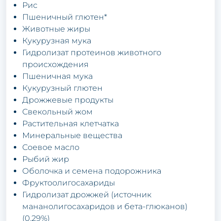
Рис
Пшеничный глютен*
Животные жиры
Кукурузная мука
Гидролизат протеинов животного
происхождения
Пшеничная мука
Кукурузный глютен
Дрожжевые продукты
Свекольный жом
Растительная клетчатка
Минеральные вещества
Соевое масло
Рыбий жир
Оболочка и семена подорожника
Фруктоолигосахариды
Гидролизат дрожжей (источник
мананолигосахаридов и бета-глюканов)
(0,29%)