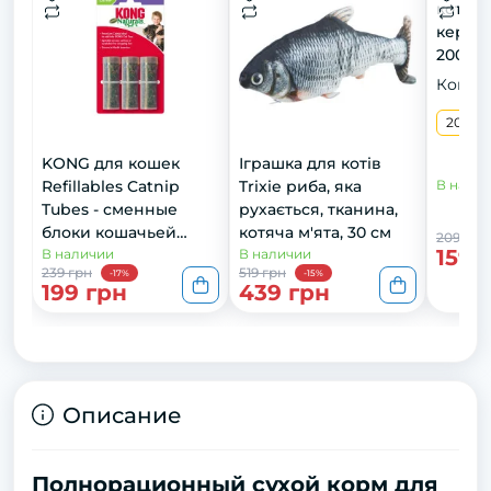
котів,
керамі
200 мл
Конфи
200 м
KONG для кошек
Іграшка для котів
Refillables Catnip
Trixie риба, яка
В нали
Tubes - сменные
рухається, тканина,
блоки кошачьей
котяча м'ята, 30 см
209 грн
159 
мяты, 9г х3 шт
В наличии
В наличии
239 грн
519 грн
-17%
-15%
199 грн
439 грн
Описание
Полнорационный сухой корм для