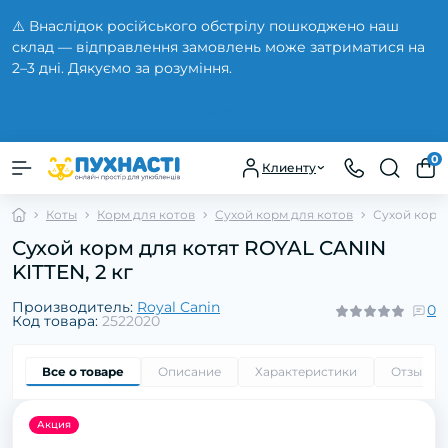
⚠️ Внаслідок російського обстрілу пошкоджено наш
склад — відправлення замовлень може затриматися на
2–3 дні. Дякуємо за розуміння.
Закрыть
0
Клиенту
Коты
Корм для котов
Сухой корм для котов
Сухой корм 
Сухой корм для котят ROYAL CANIN
KITTEN, 2 кг
Производитель:
Royal Canin
0
Код товара:
2522020
Все о товаре
Описание
Характеристики
Отзывы
Акция