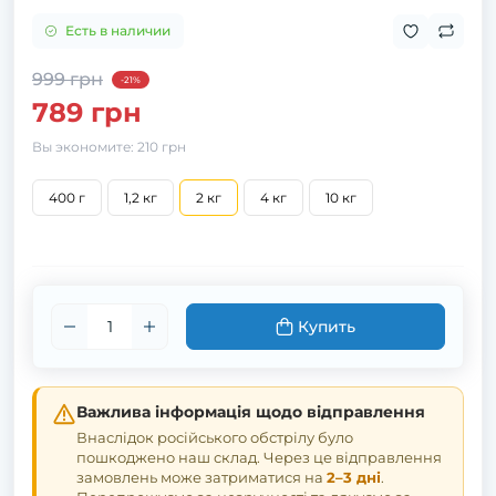
Есть в наличии
999 грн
-21%
789 грн
Вы экономите:
210 грн
400 г
1,2 кг
2 кг
4 кг
10 кг
Купить
Важлива інформація щодо відправлення
Внаслідок російського обстрілу було
пошкоджено наш склад. Через це відправлення
замовлень може затриматися на
2–3 дні
.