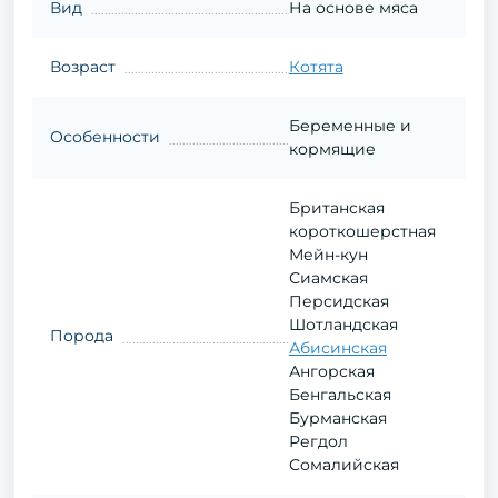
Вид
На основе мяса
Возраст
Котята
Беременные и
Особенности
кормящие
Британская
короткошерстная
Мейн-кун
Сиамская
Персидская
Шотландская
Порода
Абисинская
Ангорская
Бенгальская
Бурманская
Регдол
Сомалийская