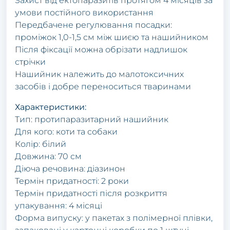
Захист від ектопаразитів протягом 4 місяців за
умови постійного використання
Передбачене регулювання посадки:
проміжок 1,0-1,5 см між шиєю та нашийником
Після фіксації можна обрізати надлишок
стрічки
Нашийник належить до малотоксичних
засобів і добре переноситься тваринами
Характеристики:
Тип: протипаразитарний нашийник
Для кого: коти та собаки
Колір: білий
Довжина: 70 см
Діюча речовина: діазинон
Термін придатності: 2 роки
Термін придатності після розкриття
упакування: 4 місяці
Форма випуску: у пакетах з полімерної плівки,