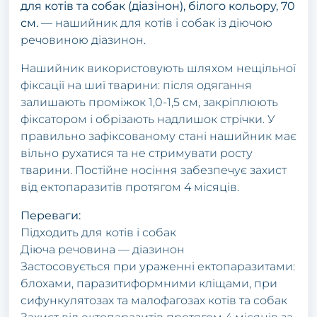
для котів та собак (діазінон), білого кольору, 70
см.
— нашийник для котів і собак із діючою
речовиною діазинон.
Нашийник використовують шляхом нещільної
фіксації на шиї тварини: після одягання
залишають проміжок 1,0-1,5 см, закріплюють
фіксатором і обрізають надлишок стрічки. У
правильно зафіксованому стані нашийник має
вільно рухатися та не стримувати росту
тварини. Постійне носіння забезпечує захист
від ектопаразитів протягом 4 місяців.
Переваги:
Підходить для котів і собак
Діюча речовина — діазинон
Застосовується при ураженні ектопаразитами:
блохами, паразитиформними кліщами, при
сифункулятозах та малофагозах котів та собак