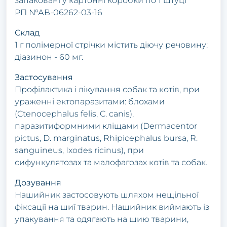
запаковані у картонні коробки по 1 штуці
РП №АВ-06262-03-16
Склад
1 г полімерної стрічки містить діючу речовину:
діазинон - 60 мг.
Застосування
Профілактика і лікування собак та котів, при
ураженні ектопаразитами: блохами
(Ctenocephalus felis, C. canis),
паразитиформними кліщами (Dermacentor
pictus, D. marginatus, Rhipicephalus bursa, R.
sanguineus, Ixodes ricinus), при
сифункулятозах та малофагозах котів та собак.
Дозування
Нашийник застосовують шляхом нещільної
фіксації на шиї тварин. Нашийник виймають із
упакування та одягають на шию тварини,