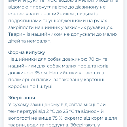
вимити руки теплою водою з милом. Людям із
відомою гіперчутливістю до діазинону не
контактувати з нашийником, людям із
подряпинами та ушкодженнями на руках
закріпляти нашийник у захисних рукавицях.
Тварин із нашийником не допускати до малих
дітей та немовлят.
Форма випуску
Нашийники для собак довжиною 70 см та
нашийники для собак малих порід та котів
довжиною 35 см. Нашийники у пакетах з
полімерної плівки, запаковані у картонні
коробки по 1 штуці.
Зберігання
У сухому захищеному від світла місці при
температурі від 2 °С до 25 °С та відносній
вологості не вище 75 %, окремо від кормів для
тварин, води та продуктів. Зберігають у