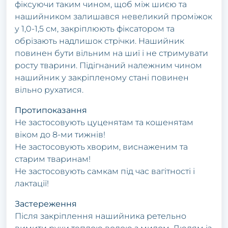
фіксуючи таким чином, щоб між шиєю та
нашийником залишався невеликий проміжок
у 1,0-1,5 см, закріплюють фіксатором та
обрізають надлишок стрічки. Нашийник
повинен бути вільним на шиї і не стримувати
росту тварини. Підігнаний належним чином
нашийник у закріпленому стані повинен
вільно рухатися.
Протипоказання
Не застосовують цуценятам та кошенятам
віком до 8-ми тижнів!
Не застосовують хворим, виснаженим та
старим тваринам!
Не застосовують самкам під час вагітності і
лактації!
Застереження
Після закріплення нашийника ретельно