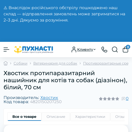
⚠️ Внаслідок російського обстрілу пошкоджено наш
склад — відправлення замовлень може затриматися на
2–3 дні. Дякуємо за розуміння.
Закрыть
0
Клиенту
Собаки
Ветеринария для собак
Противоразитарные средс
Хвостик протипаразитарний
нашийник для котів та собак (діазінон),
білий, 70 см
Производитель:
Хвостик
0
Код товара:
4820150207250
Все о товаре
Описание
Характеристики
Отзывы