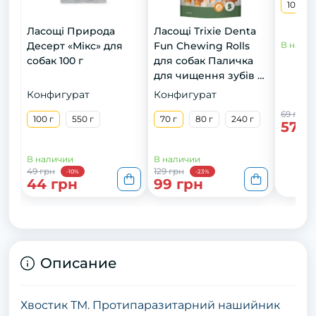
100 г
Ласощі Природа
Ласощі Trixie Denta
Десерт «Мікс» для
Fun Chewing Rolls
В нали
собак 100 г
для собак Паличка
для чищення зубів з
куркою 12 см 70 г 6
Конфигурат
Конфигурат
шт
69 грн
100 г
550 г
70 г
80 г
240 г
57 г
В наличии
В наличии
49 грн
129 грн
-10%
-23%
44 грн
99 грн
Описание
Хвостик ТМ. Протипаразитарний нашийник