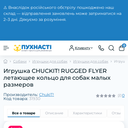
⚠️ Внаслідок російського обстрілу пошкоджено наш
склад — відправлення замовлень може затриматися на
2–3 дні. Дякуємо за розуміння.
Закрыть
0
Клиенту
Собаки
Игрушки для собак
Игрушки для собак
Игрушк
Игрушка CHUCKIT! RUGGED FLYER
летающее кольцо для собак малых
размеров
Производитель:
ChukIT!
0
Код товара:
31930
Все о товаре
Описание
Характеристики
Отзывы