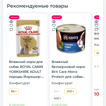
Рекомендуемые товары
Акция
Акция
Акция
Влажн
Premi
всех п
индей
индю
Конфи
печень
400 г
Влажный корм для
Влажный
собак ROYAL CANIN
беззерновой корм
В нали
YORKSHIRE ADULT
Brit Care Mono
породы Йоркшир-
Protein для собак
терьер, 85 г
всех пород, с
Конфигурат
Конфигурат
кроликом, 400 г
149 грн
85 г
100 г
200 г
109 
400 г
В наличии
В наличии