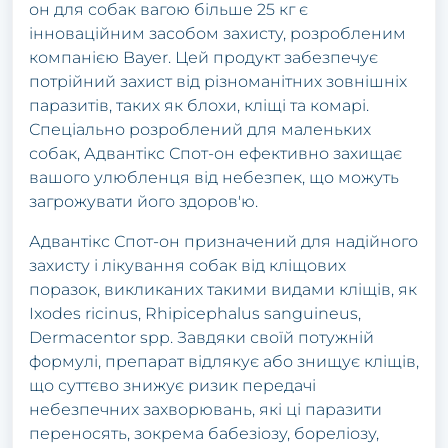
он для собак вагою більше 25 кг є
інноваційним засобом захисту, розробленим
компанією Bayer. Цей продукт забезпечує
потрійний захист від різноманітних зовнішніх
паразитів, таких як блохи, кліщі та комарі.
Спеціально розроблений для маленьких
собак, Адвантікс Спот-он ефективно захищає
вашого улюбленця від небезпек, що можуть
загрожувати його здоров'ю.
Адвантікс Спот-он призначений для надійного
захисту і лікування собак від кліщових
поразок, викликаних такими видами кліщів, як
Ixodes ricinus, Rhipicephalus sanguineus,
Dermacentor spp. Завдяки своїй потужній
формулі, препарат відлякує або знищує кліщів,
що суттєво знижує ризик передачі
небезпечних захворювань, які ці паразити
переносять, зокрема бабезіозу, бореліозу,