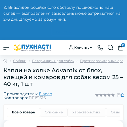
⚠️ Внаслідок російського обстрілу пошкоджено наш
склад — відправлення замовлень може затриматися на
2–3 дні. Дякуємо за розуміння.
Закрыть
0
Клиенту
Собаки
Ветеринария для собак
Противоразитарные средс
Капли на холке Advantix от блох,
клещей и комаров для собак весом 25 –
40 кг, 1 шт
Производитель:
Elanco
0
Код товара:
1111151316
Все о товаре
Описание
Характеристики
Отзывы