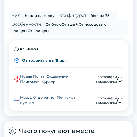
Вид:
Конфигурат:
Капли на холку
більше 25 кг
Особенности:
От блох,От вшей,От иксодовых
клещей,От клещей
Доставка
Отправим в вт, 11 авг.
Новая Почта: Отделение ·
по тарифам
Почтомат · Курьер
перевозчика
Meest: Отделение · Почтомат ·
по тарифам
Курьер
перевозчика
Часто покупают вместе