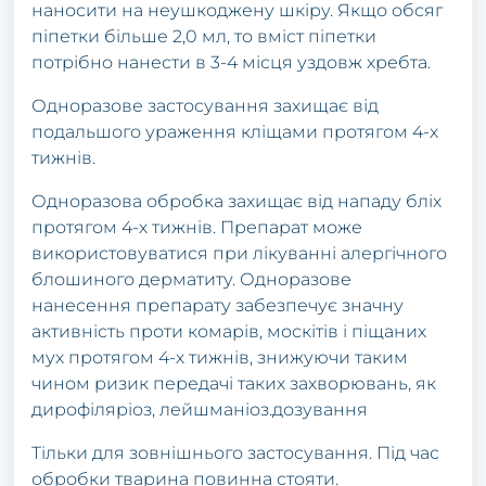
наносити на неушкоджену шкіру. Якщо обсяг
піпетки більше 2,0 мл, то вміст піпетки
потрібно нанести в 3-4 місця уздовж хребта.
Одноразове застосування захищає від
подальшого ураження кліщами протягом 4-х
тижнів.
Одноразова обробка захищає від нападу бліх
протягом 4-х тижнів. Препарат може
використовуватися при лікуванні алергічного
блошиного дерматиту. Одноразове
нанесення препарату забезпечує значну
активність проти комарів, москітів і піщаних
мух протягом 4-х тижнів, знижуючи таким
чином ризик передачі таких захворювань, як
дирофіляріоз, лейшманіоз.дозування
Тільки для зовнішнього застосування. Під час
обробки тварина повинна стояти.