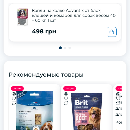
Капли на холке Advantix от блох,
клещей и комаров для собак весом 40
– 60 кг, 1 шт
498 грн
Рекомендуемые товары
Акция
Акция
Акция
Ласощі
Fun Ch
для со
для чи
качкою
Конфи
шт