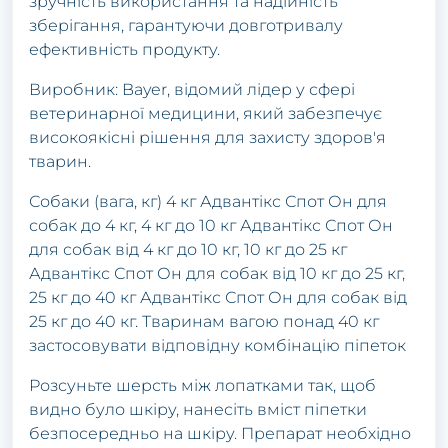
зручність використання та надійність
зберігання, гарантуючи довготривалу
ефективність продукту.
Виробник: Bayer, відомий лідер у сфері
ветеринарної медицини, який забезпечує
високоякісні рішення для захисту здоров'я
тварин.
Собаки (вага, кг) 4 кг Адвантікс Спот Он для
собак до 4 кг, 4 кг до 10 кг Адвантікс Спот Он
для собак від 4 кг до 10 кг, 10 кг до 25 кг
Адвантікс Спот Он для собак від 10 кг до 25 кг,
25 кг до 40 кг Адвантікс Спот Он для собак від
25 кг до 40 кг. Тваринам вагою понад 40 кг
застосовувати відповідну комбінацію піпеток
Розсуньте шерсть між лопатками так, щоб
видно було шкіру, нанесіть вміст піпетки
безпосередньо на шкіру. Препарат необхідно