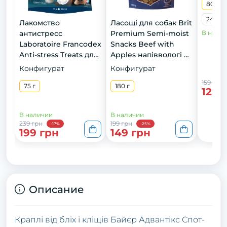
80 г
240 г
Лакомство
Ласощі для cобак Brit
антистресс
Premium Semi-moist
В нали
Laboratoire Francodex
Snacks Beef with
Anti-stress Treats для
Apples напіввологі з
собак, 75 г
яловичиною і
Конфигурат
Конфигурат
яблуками 180 г
159 грн
75 г
180 г
129 
В наличии
В наличии
239 грн
199 грн
-17%
-25%
199 грн
149 грн
Описание
Краплі від бліх і кліщів Байєр Адвантікс Спот-