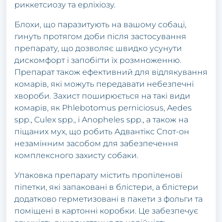
риккетсиозу та ерліхіозу.
Блохи, що паразитують на вашому собаці,
гинуть протягом доби після застосування
препарату, що дозволяє швидко усунути
дискомфорт і запобігти їх розмноженню.
Препарат також ефективний для відлякування
комарів, які можуть передавати небезпечні
хвороби. Захист поширюється на такі види
комарів, як Phlebotomus perniciosus, Aedes
spp., Culex spp., і Anopheles spp., а також на
піщаних мух, що робить Адвантікс Спот-он
незамінним засобом для забезпечення
комплексного захисту собаки.
Упаковка препарату містить пропіленові
піпетки, які запаковані в блістери, а блістери
додатково герметизовані в пакети з фольги та
поміщені в картонні коробки. Це забезпечує