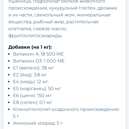
пшеница, гидролизат белков животного
происхождения, кукурузный глютен, дрожжи
и их части, свекольный жом, минеральные
вещества, рыбный жир, растительная
клетчатка, соевое масло,
фруктоолигосахариды.
Добавки (на 1 кг):
Витамин A: 18 500 ME
Витамин D3: 1 000 ME
E1 (железо): 38 мг
E2 (йод): 3,8 мг
E4 (медь): 12 мг
E5 (марганец): 50 мг
E6 (цинк): 150 мг
E8 (селен): 0,1 мг
Клиноптилолит осадочного происхождения:
5 г
Аммоний хлорид: 5 г