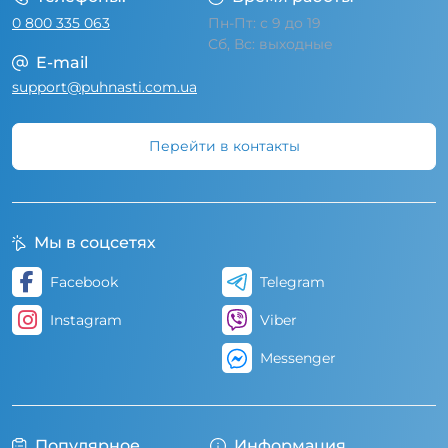
0 800 335 063
Пн-Пт: с 9 до 19
Сб, Вс: выходные
E-mail
support@puhnasti.com.ua
Перейти в контакты
Мы в соцсетях
Facebook
Telegram
Instagram
Viber
Messenger
Популярное
Информация