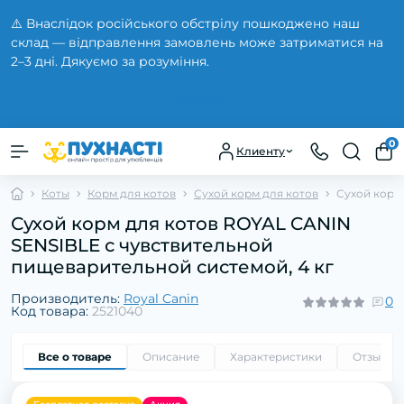
⚠️ Внаслідок російського обстрілу пошкоджено наш
склад — відправлення замовлень може затриматися на
2–3 дні. Дякуємо за розуміння.
Закрыть
0
Клиенту
Коты
Корм для котов
Сухой корм для котов
Сухой корм
Сухой корм для котов ROYAL CANIN
SENSIBLE с чувствительной
пищеварительной системой, 4 кг
Производитель:
Royal Canin
0
Код товара:
2521040
Все о товаре
Описание
Характеристики
Отзывы