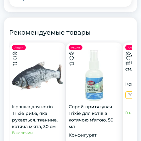
Рекомендуемые товары
Акция
Акция
Акция
Миска 
котів, 
см, 30
Конфи
300 м
Іграшка для котів
Спрей-притягувач
Trixie риба, яка
Trixie для котів з
В нали
рухається, тканина,
котячою м'ятою, 50
котяча м'ята, 30 см
мл
В наличии
Конфигурат