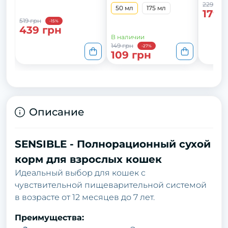
229 грн
50 мл
175 мл
179 
519 грн
-15%
439 грн
В наличии
149 грн
-27%
109 грн
Описание
SENSIBLE - Полнорационный сухой
корм для взрослых кошек
Идеальный выбор для кошек с
чувствительной пищеварительной системой
в возрасте от 12 месяцев до 7 лет.
Преимущества: