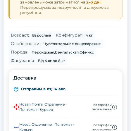
замовлень може затриматися на
2–3 дні
.
Перепрошуємо за незручності та дякуємо за
розуміння.
Возраст:
Конфигурат:
Взрослые
4 кг
Особенности:
Чувствительное пищеварение
Порода:
Персидская,Бенгальская,Сфинкс
Фасування:
Від 4 кг до 8 кг
Доставка
Отправим в пт, 14 авг.
Новая Почта: Отделение ·
по тарифам
Почтомат · Курьер
перевозчика
Meest: Отделение · Почтомат ·
по тарифам
Курьер
перевозчика