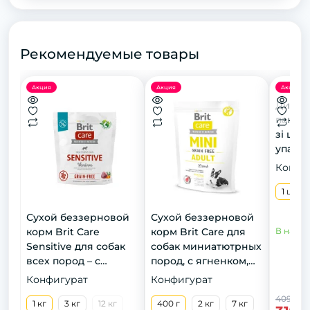
Рекомендуемые товары
Акция
Акция
Акция
Диспен
пакеті
зі шту
упаков
Конфи
1 шт
Сухой беззерновой
Сухой беззерновой
корм Brit Care
корм Brit Care для
В нали
Sensitive для собак
собак миниатютрных
всех пород – с
пород, с ягненком,
чувствительным
400 г
Конфигурат
Конфигурат
пищеварением, с
409 грн
олениной, 1 кг.
1 кг
3 кг
12 кг
400 г
2 кг
7 кг