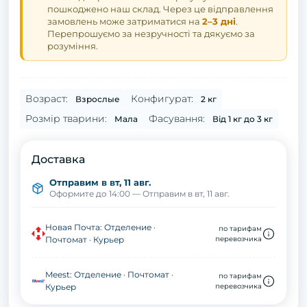
пошкоджено наш склад. Через це відправлення
замовлень може затриматися на
2–3 дні
.
Перепрошуємо за незручності та дякуємо за
розуміння.
Возраст:
Конфигурат:
Взрослые
2 кг
Розмір тварини:
Фасування:
Мала
Від 1 кг до 3 кг
Доставка
Отправим в вт, 11 авг.
Оформите до 14:00 — Отправим в вт, 11 авг.
Новая Почта: Отделение ·
по тарифам
Почтомат · Курьер
перевозчика
Meest: Отделение · Почтомат ·
по тарифам
Курьер
перевозчика