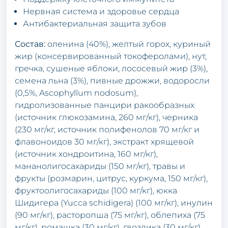
Нервная система и здоровье сердца
Антибактериальная защита зубов
Состав:
оленина (40%), желтый горох, куриный
жир (консервированный токоферолами), нут,
гречка, сушеные яблоки, лососевый жир (3%),
семена льна (3%), пивные дрожжи, водоросли
(0,5%, Ascophyllum nodosum),
гидролизованные панцири ракообразных
(источник глюкозамина, 260 мг/кг), черника
(230 мг/кг, источник полифенолов 70 мг/кг и
флавоноидов 30 мг/кг), экстракт хрящевой
(источник хондроитина, 160 мг/кг),
мананолигосахариды (150 мг/кг), травы и
фрукты (розмарин, цитрус, куркума, 150 мг/кг),
фруктоолигосахариды (100 мг/кг), юкка
Шидигера (Yucca schidigera) (100 мг/кг), инулин
(90 мг/кг), расторопша (75 мг/кг), облепиха (75
мг/кг), ромашка (30 мг/кг), гвоздика (30 мг/кг),