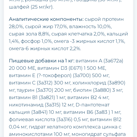
шалфей (25 мг/кг).
Аналитические компоненты:
сырой протеин
28,0%, сырой жир 17,0%, влажность 10,0%,
сырая зола 8,8%, сырая клетчатка 2,0%, кальций
1,4%, фосфор 1,0%, омега -3 жирных кислот 1,1%,
омега-6 жирных кислот 2,2%.
Пищевые добавки на 1 кг:
витамин A (3a672a)
20 000 МЕ, витамин D3 (E671) 1 500 МЕ,
витамин E (?-токоферол) (3a700) 500 мг,
витамин C (3a312) 300 мг, холинхлорид (3a890)
мг, таурин (3a370) 200 мг, биотин (3a880) 3 мг,
витамин B1 (3a821) 1 мг, витамин B2 4 мг,
никотинамид (3a315) 12 мг, D-пантотенат
кальция (3a841) 10 мг, витамин B6 (3a83 ) 1 мг,
фолиевая кислота (3a316) 0,5 мг, витамин B12
0,04 мг, гидрат хелатного комплекса цинка с
аминокислотами 100 мг, моногидрат сульфата