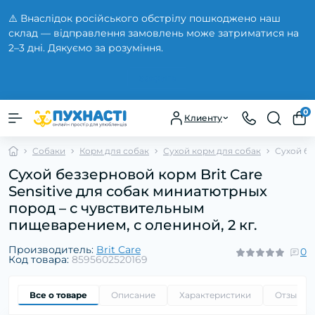
⚠️ Внаслідок російського обстрілу пошкоджено наш
склад — відправлення замовлень може затриматися на
2–3 дні. Дякуємо за розуміння.
Закрыть
0
Клиенту
Собаки
Корм для собак
Сухой корм для собак
Сухой бе
Сухой беззерновой корм Brit Care
Sensitive для собак миниатютрных
пород – с чувствительным
пищеварением, с олениной, 2 кг.
Производитель:
Brit Care
0
Код товара:
8595602520169
Все о товаре
Описание
Характеристики
Отзывы