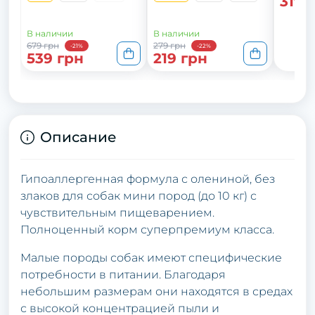
319 
В наличии
В наличии
679 грн
279 грн
-21%
-22%
539 грн
219 грн
Описание
Гипоаллергенная формула с олениной, без
злаков для собак мини пород (до 10 кг) с
чувствительным пищеварением.
Полноценный корм суперпремиум класса.
Малые породы собак имеют специфические
потребности в питании. Благодаря
небольшим размерам они находятся в средах
с высокой концентрацией пыли и