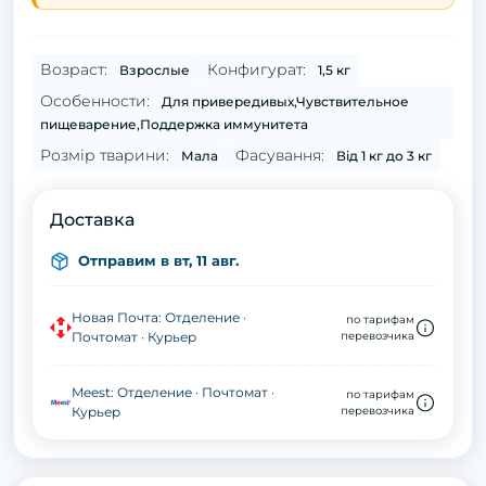
Возраст:
Конфигурат:
Взрослые
1,5 кг
Особенности:
Для привередивых,Чувствительное
пищеварение,Поддержка иммунитета
Розмір тварини:
Фасування:
Мала
Від 1 кг до 3 кг
Доставка
Отправим в вт, 11 авг.
Новая Почта: Отделение ·
по тарифам
Почтомат · Курьер
перевозчика
Meest: Отделение · Почтомат ·
по тарифам
Курьер
перевозчика