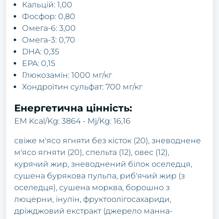
Кальцій: 1,00
Фосфор: 0,80
Омега-6: 3,00
Омега-3: 0,70
DHA: 0,35
EPA: 0,15
Глюкозамін: 1000 мг/кг
Хондроїтин сульфат: 700 мг/кг
Енергетична цінність:
EM Kcal/Kg: 3864 - Mj/Kg: 16,16
свіже м'ясо ягняти без кісток (20), зневоднене
м'ясо ягняти (20), спельта (12), овес (12),
курячий жир, зневоднений білок оселедця,
сушена бурякова пульпа, риб'ячий жир (з
оселедця), сушена морква, борошно з
люцерни, інулін, фруктоолiгосахариди,
дріжджовий екстракт (джерело манна-