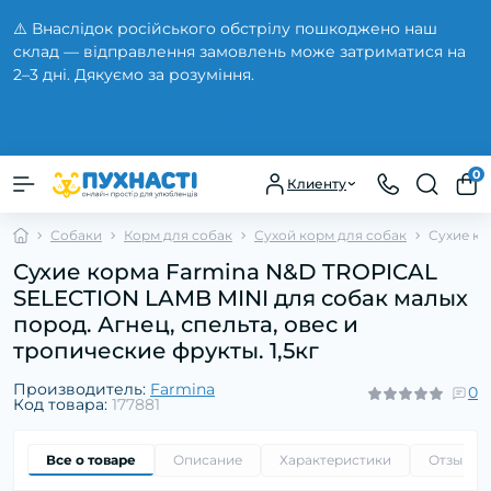
⚠️ Внаслідок російського обстрілу пошкоджено наш
склад — відправлення замовлень може затриматися на
2–3 дні. Дякуємо за розуміння.
Закрыть
0
Клиенту
Собаки
Корм для собак
Сухой корм для собак
Сухие ко
Сухие корма Farmina N&D TROPICAL
SELECTION LAMB MINI для собак малых
пород. Агнец, спельта, овес и
тропические фрукты. 1,5кг
Производитель:
Farmina
0
Код товара:
177881
Все о товаре
Описание
Характеристики
Отзывы