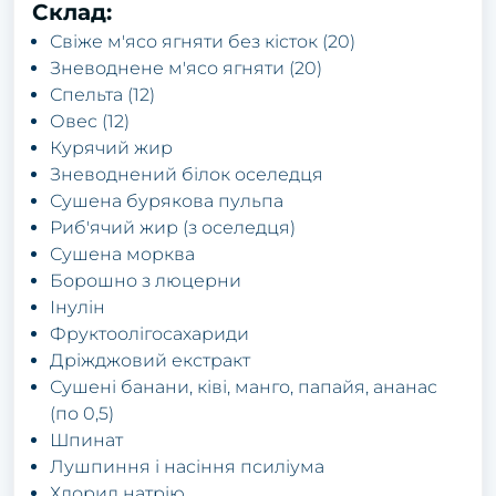
Склад:
Свіже м'ясо ягняти без кісток (20)
Зневоднене м'ясо ягняти (20)
Спельта (12)
Овес (12)
Курячий жир
Зневоднений білок оселедця
Сушена бурякова пульпа
Риб'ячий жир (з оселедця)
Сушена морква
Борошно з люцерни
Інулін
Фруктоолiгосахариди
Дріжджовий екстракт
Сушені банани, ківі, манго, папайя, ананас
(по 0,5)
Шпинат
Лушпиння і насіння псиліума
Хлорид натрію