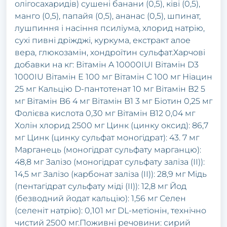
олігосахаридів) сушені банани (0,5), ківі (0,5),
манго (0,5), папайя (0,5), ананас (0,5), шпинат,
лушпиння і насіння псиліума, хлорид натрію,
сухі пивні дріжджі, куркума, екстракт алое
вера, глюкозамін, хондроїтин сульфат.Харчові
добавки на кг: Вітамін A 10000IUI Вітамін D3
1000IU Вітамін E 100 мг Вітамін C 100 мг Ніацин
25 мг Кальцію D-пантотенат 10 мг Вітамін B2 5
мг Вітамін B6 4 мг Вітамін B1 3 мг Біотин 0,25 мг
Фолієва кислота 0,30 мг Вітамін B12 0,04 мг
Холін хлорид 2500 мг Цинк (цинку оксид): 86,7
мг Цинк (цинку сульфат моногідрат): 43. 7 мг
Марганець (моногідрат сульфату марганцю):
48,8 мг Залізо (моногідрат сульфату заліза (II)):
14,5 мг Залізо (карбонат заліза (II)): 28,9 мг Мідь
(пентагідрат сульфату міді (II)): 12,8 мг Йод
(безводний йодат кальцію): 1,56 мг Селен
(селеніт натрію): 0,101 мг DL-метіонін, технічно
чистий 2500 мг.Поживні речовини: сирий