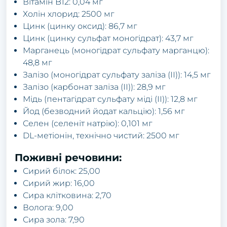
Вітамін B12: 0,04 мг
Холін хлорид: 2500 мг
Цинк (цинку оксид): 86,7 мг
Цинк (цинку сульфат моногідрат): 43,7 мг
Марганець (моногідрат сульфату марганцю):
48,8 мг
Залізо (моногідрат сульфату заліза (II)): 14,5 мг
Залізо (карбонат заліза (II)): 28,9 мг
Мідь (пентагідрат сульфату міді (II)): 12,8 мг
Йод (безводний йодат кальцію): 1,56 мг
Селен (селеніт натрію): 0,101 мг
DL-метіонін, технічно чистий: 2500 мг
Поживні речовини:
Сирий білок: 25,00
Сирий жир: 16,00
Сира клітковина: 2,70
Волога: 9,00
Сира зола: 7,90