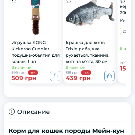
керамі
200 мл
Конфи
200 м
Игрушка KONG
Іграшка для котів
Kickeroo Cuddler
Trixie риба, яка
В нали
подушка-объятия для
рухається, тканина,
кошек, 1 шт
котяча м'ята, 30 см
209 грн
159 
В наличии
В наличии
599 грн
519 грн
-15%
-15%
509 грн
439 грн
Описание
Корм для кошек породы Мейн-кун