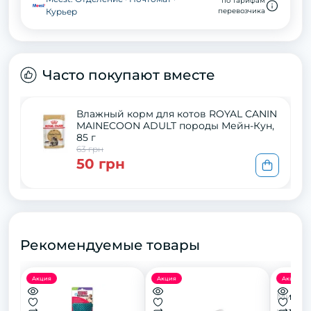
по тарифам
Курьер
перевозчика
Часто покупают вместе
Влажный корм для котов ROYAL CANIN
MAINECOON ADULT породы Мейн-Кун,
85 г
63 грн
50 грн
Рекомендуемые товары
Акция
Акция
Акция
Миска 
котів,