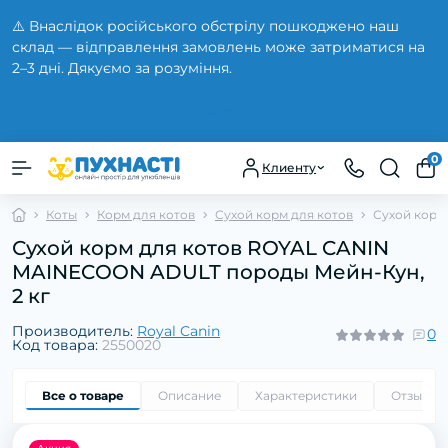
⚠️ Внаслідок російського обстрілу пошкоджено наш
склад — відправлення замовлень може затриматися на
2–3 дні. Дякуємо за розуміння.
Закрыть
0
Клиенту
Коты
Корм для котов
Сухой корм для котов
Сухой корм
Сухой корм для котов ROYAL CANIN
MAINECOON ADULT породы Мейн-Кун,
2 кг
Производитель:
Royal Canin
0
Код товара:
2550020
Все о товаре
Описание
Характеристики
Отзывы