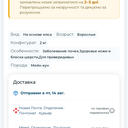
замовлень може затриматися на
2–3 дні
.
Перепрошуємо за незручності та дякуємо за
розуміння.
Вид:
Возраст:
На основе мяса
Взрослые
Конфигурат:
2 кг
Особенности:
Заболевание почек,Здоровье кожи и
блеска шерсти,Для привередивых
Порода:
Мейн-кун
Доставка
Отправим в пт, 14 авг.
Новая Почта: Отделение ·
по тарифам
Почтомат · Курьер
перевозчика
Meest: Отделение · Почтомат ·