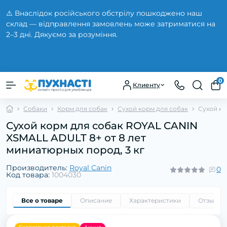
⚠️ Внаслідок російського обстрілу пошкоджено наш
склад — відправлення замовлень може затриматися на
2–3 дні. Дякуємо за розуміння.
Закрыть
0
Клиенту
Собаки
Корм для собак
Сухой корм для собак
Сухой ко
Сухой корм для собак ROYAL CANIN
XSMALL ADULT 8+ от 8 лет
миниатюрных пород, 3 кг
Производитель:
Royal Canin
0
Код товара:
1004030
Все о товаре
Описание
Характеристики
Отзывы