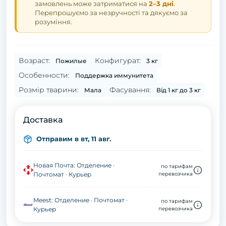
замовлень може затриматися на
2–3 дні
.
Перепрошуємо за незручності та дякуємо за
розуміння.
Возраст:
Конфигурат:
Пожилые
3 кг
Особенности:
Поддержка иммунитета
Розмір тварини:
Фасування:
Мала
Від 1 кг до 3 кг
Доставка
Отправим в вт, 11 авг.
Новая Почта: Отделение ·
по тарифам
Почтомат · Курьер
перевозчика
Meest: Отделение · Почтомат ·
по тарифам
Курьер
перевозчика