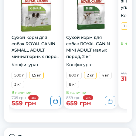
зі шту
упаков
Конфи
1 шт
Сухой корм для
Сухой корм для
собак ROYAL CANIN
собак ROYAL CANIN
В нали
XSMALL ADULT
MINI ADULT малых
миниатюрных пород,
пород, 2 кг
1,5 кг
Конфигурат
Конфигурат
409 грн
500 г
1,5 кг
800 г
2 кг
4 кг
319 
3 кг
8 кг
В наличии
В наличии
709 грн
839 грн
-21%
-21%
559 грн
659 грн