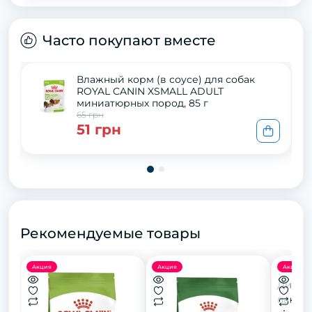
Часто покупают вместе
Влажный корм (в соусе) для собак
ROYAL CANIN XSMALL ADULT
миниатюрных пород, 85 г
65 грн
51 грн
Рекомендуемые товары
Акция
Акция
Акция
Диспен
пакеті