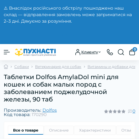
⚠️ Внаслідок російського обстрілу пошкоджено наш
склад — відправлення замовлень може затриматися на
2–3 дні. Дякуємо за розуміння.
Закрыть
0
Клиенту
Собаки
Ветеринария для собак
Витамины и добавки для 
Таблетки Dolfos AmylaDol mini для
кошек и собак малых пород с
заболеванием поджелудочной
железы, 90 таб
Производитель:
Dolfos
0
Код товара:
170290
Все о товаре
Описание
Характеристики
Отзывы