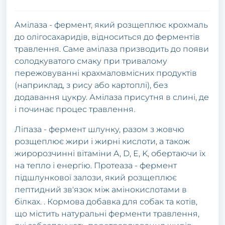
Амілаза - фермент, який розщеплює крохмаль
до олігосахаридів, відноситься до ферментів
травлення. Саме амілаза призводить до появи
солодкуватого смаку при тривалому
пережовуванні крахмаловмісних продуктів
(наприклад, з рису або картоплі), без
додавання цукру. Амілаза присутня в слині, де
і починає процес травлення.
Ліпаза - фермент шлунку, разом з жовчю
розщеплює жири і жирні кислоти, а також
жиророзчинні вітаміни A, D, E, K, обертаючи їх
на тепло і енергію. Протеаза - фермент
підшлункової залози, який розщеплює
пептидний зв'язок між амінокислотами в
білках. . Кормова добавка для собак та котів,
що містить натуральні ферменти травлення,