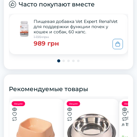
Часто покупают вместе
Пищевая добавка Vet Expert RenalVet
для поддержки функции почек у
кошек и собак, 60 капс.
1 199 грн
989 грн
Рекомендуемые товары
Акция
Акция
Акция
Миска 
собак 
л 15 см
В нали