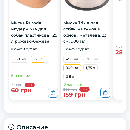
Миска Priroda
Миска Trixie для
Модерн №4 для
собак, на гумовій
собак пластикова 1,25
основі, металева, 23
л рожево-бежева
см, 900 мл
369 грн
Конфигурат
Конфигурат
289 
750 мл
1,25 л
450 мл
700 мл
900 мл
1,75 л
В наличии
2,8 л
В наличии
73 грн
-18%
60 грн
209 грн
-24%
159 грн
Описание