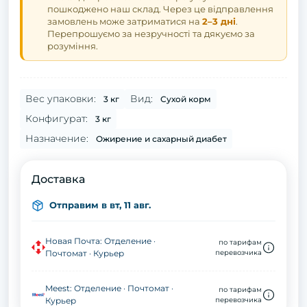
пошкоджено наш склад. Через це відправлення
замовлень може затриматися на
2–3 дні
.
Перепрошуємо за незручності та дякуємо за
розуміння.
Вес упаковки:
Вид:
3 кг
Сухой корм
Конфигурат:
3 кг
Назначение:
Ожирение и сахарный диабет
Доставка
Отправим в вт, 11 авг.
Новая Почта: Отделение ·
по тарифам
Почтомат · Курьер
перевозчика
Meest: Отделение · Почтомат ·
по тарифам
Курьер
перевозчика