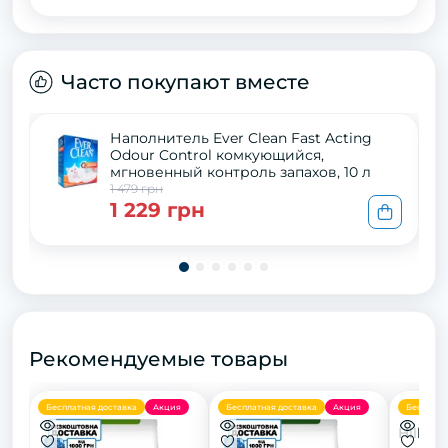
Часто покупают вместе
Наполнитель Ever Clean Fast Acting
Odour Control комкующийся,
мгновенный контроль запахов, 10 л
1 479 грн
1 229 грн
Рекомендуемые товары
Бесплатная доставка
Акция
Бесплатная доставка
Акция
Бесплатн
Hill’s