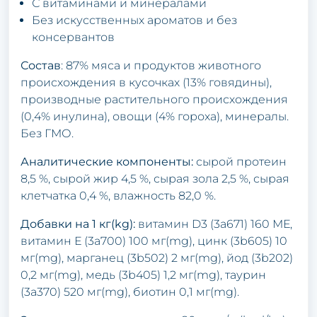
С витаминами и минералами
Без искусственных ароматов и без
консервантов
Состав
: 87% мяса и продуктов животного
происхождения в кусочках (13% говядины),
производные растительного происхождения
(0,4% инулина), овощи (4% гороха), минералы.
Без ГМО.
Аналитические компоненты:
сырой протеин
8,5 %, сырой жир 4,5 %, сырая зола 2,5 %, сырая
клетчатка 0,4 %, влажность 82,0 %.
Добавки на 1 кг(kg):
витамин D3 (3a671) 160 МЕ,
витамин Е (3a700) 100 мг(mg), цинк (3b605) 10
мг(mg), марганец (3b502) 2 мг(mg), йод (3b202)
0,2 мг(mg), медь (3b405) 1,2 мг(mg), таурин
(3a370) 520 мг(mg), биотин 0,1 мг(mg).