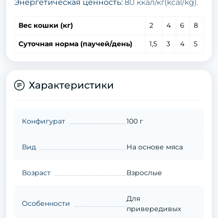
Энергетическая ценность:
80 ккал/кг(kсal/kg).
Вес кошки (кг)
2
4
6
8
Суточная норма (паучей/день)
1,5
3
4
5
Характеристики
Конфигурат
100 г
Вид
На основе мяса
Возраст
Взрослые
Для
Особенности
привередивых