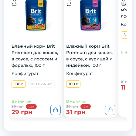
Half&H
м'ясни
лососе
Конфи
5 г
Влажный корм Brit
Влажный корм Brit
Premium для кошек,
Premium для кошек,
В нали
в соусе, с лососем и
в соусе, с курицей и
форелью, 100 г
индейкой, 100 г
Конфигурат
Конфигурат
16 грн
100 г
100 г x 4 шт
100 г
11 гр
В наличии
В наличии
39 грн
39 грн
-26%
-21%
29 грн
31 грн