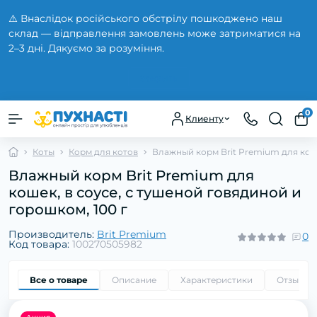
⚠️ Внаслідок російського обстрілу пошкоджено наш
склад — відправлення замовлень може затриматися на
2–3 дні. Дякуємо за розуміння.
Закрыть
0
Клиенту
Коты
Корм для котов
Влажный корм Brit Premium для коше
Влажный корм Brit Premium для
кошек, в соусе, с тушеной говядиной и
горошком, 100 г
Производитель:
Brit Premium
0
Код товара:
100270505982
Все о товаре
Описание
Характеристики
Отзывы