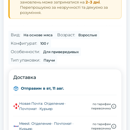
замовлень може затриматися на
2–3 дні
.
Перепрошуємо за незручності та дякуємо за
розуміння.
Вид:
Возраст:
На основе мяса
Взрослые
Конфигурат:
100 г
Особенности:
Для привередивых
Тип упаковки:
Паучи
Доставка
Отправим в вт, 11 авг.
Новая Почта: Отделение ·
по тарифам
Почтомат · Курьер
перевозчика
Meest: Отделение · Почтомат ·
по тарифам
Курьер
перевозчика