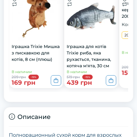
котів,
керамі
200 мл
Конфи
200 м
Іграшка Trixie Мишка
Іграшка для котів
з пискавкою для
Trixie риба, яка
В нали
котів, 8 см (плюш)
рухається, тканина,
котяча м'ята, 30 см
209 грн
159 
В наличии
В наличии
209 грн
519 грн
-19%
-15%
169 грн
439 грн
Описание
Полнорационный сухой корм для взрослых