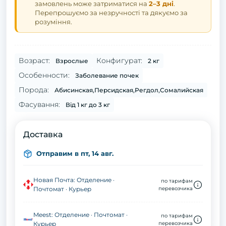
замовлень може затриматися на
2–3 дні
.
Перепрошуємо за незручності та дякуємо за
розуміння.
Возраст:
Конфигурат:
Взрослые
2 кг
Особенности:
Заболевание почек
Порода:
Абисинская,Персидская,Регдол,Сомалийская
Фасування:
Від 1 кг до 3 кг
Доставка
Отправим в пт, 14 авг.
Новая Почта: Отделение ·
по тарифам
Почтомат · Курьер
перевозчика
Meest: Отделение · Почтомат ·
по тарифам
Курьер
перевозчика