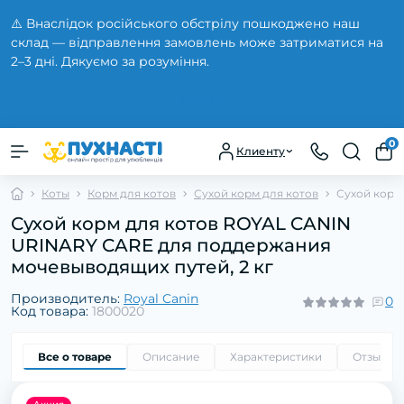
⚠️ Внаслідок російського обстрілу пошкоджено наш
склад — відправлення замовлень може затриматися на
2–3 дні. Дякуємо за розуміння.
Закрыть
0
Клиенту
Коты
Корм для котов
Сухой корм для котов
Сухой корм
Сухой корм для котов ROYAL CANIN
URINARY CARE для поддержания
мочевыводящих путей, 2 кг
Производитель:
Royal Canin
0
Код товара:
1800020
Все о товаре
Описание
Характеристики
Отзывы