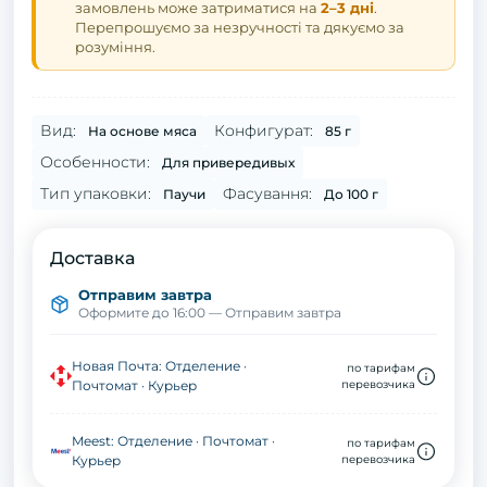
замовлень може затриматися на
2–3 дні
.
Перепрошуємо за незручності та дякуємо за
розуміння.
Вид:
Конфигурат:
На основе мяса
85 г
Особенности:
Для привередивых
Тип упаковки:
Фасування:
Паучи
До 100 г
Доставка
Отправим завтра
Оформите до 16:00 — Отправим завтра
Новая Почта: Отделение ·
по тарифам
Почтомат · Курьер
перевозчика
Meest: Отделение · Почтомат ·
по тарифам
Курьер
перевозчика