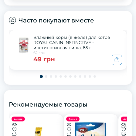
Часто покупают вместе
Влажный корм (в желе) для котов
ROYAL CANIN INSTINCTIVE -
инстинктивная пища, 85 г
62 грн
49 грн
Рекомендуемые товары
Акция
Акция
Акция
Спрей 
привч