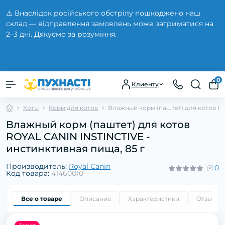
⚠️ Внаслідок російського обстрілу пошкоджено наш
склад — відправлення замовлень може затриматися на
2–3 дні. Дякуємо за розуміння.
Закрыть
0
Клиенту
Коты
Корм для котов
Влажный корм (паштет) для котов RO
Влажный корм (паштет) для котов
ROYAL CANIN INSTINCTIVE -
инстинктивная пища, 85 г
Производитель:
Royal Canin
0
Код товара:
41460010
Все о товаре
Описание
Характеристики
Отзывы