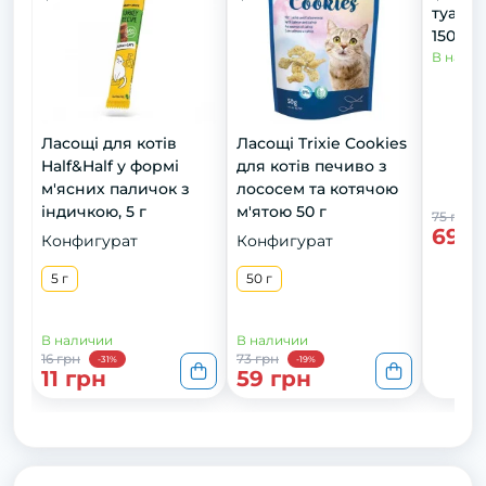
туалет
150 мл
В нали
Ласощі для котів
Ласощі Trixie Cookies
Half&Half у формі
для котів печиво з
м'ясних паличок з
лососем та котячою
індичкою, 5 г
м'ятою 50 г
75 грн
69 г
Конфигурат
Конфигурат
5 г
50 г
В наличии
В наличии
16 грн
73 грн
-31%
-19%
11 грн
59 грн