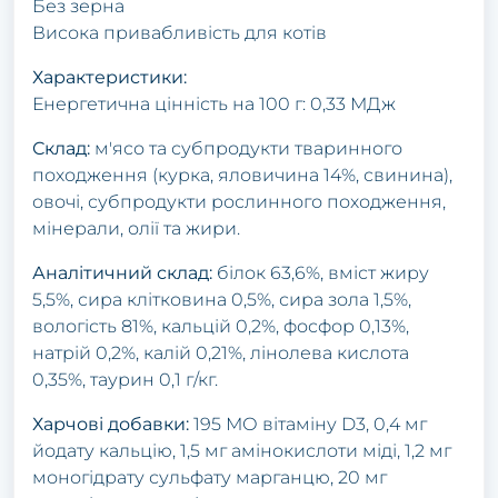
Без зерна
Висока привабливість для котів
Характеристики:
Енергетична цінність на 100 г: 0,33 МДж
Склад:
м'ясо та субпродукти тваринного
походження (курка, яловичина 14%, свинина),
овочі, субпродукти рослинного походження,
мінерали, олії та жири.
Аналітичний склад:
білок 63,6%, вміст жиру
5,5%, сира клітковина 0,5%, сира зола 1,5%,
вологість 81%, кальцій 0,2%, фосфор 0,13%,
натрій 0,2%, калій 0,21%, лінолева кислота
0,35%, таурин 0,1 г/кг.
Харчові добавки:
195 МО вітаміну D3, 0,4 мг
йодату кальцію, 1,5 мг амінокислоти міді, 1,2 мг
моногідрату сульфату марганцю, 20 мг