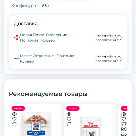
Конфигурат:
85 г
Доставка
Новая Почта: Отделение ·
по тарифам
Почтомат · Курьер
перевозчика
Meest: Отделение · Почтомат ·
по тарифам
Курьер
перевозчика
Рекомендуемые товары
Акция
Акция
Акция
Влажн
соусе)
ROYAL
MATUR