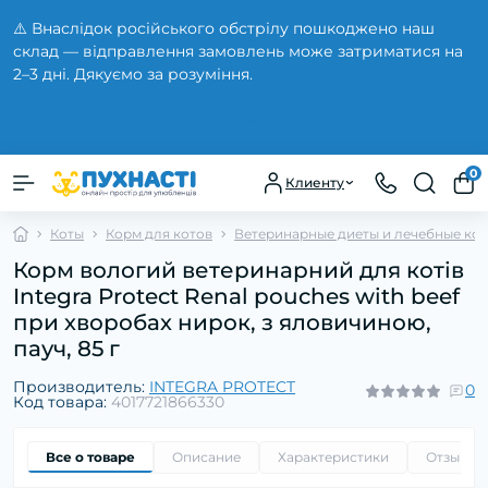
⚠️ Внаслідок російського обстрілу пошкоджено наш
склад — відправлення замовлень може затриматися на
2–3 дні. Дякуємо за розуміння.
Закрыть
0
Клиенту
Коты
Корм для котов
Ветеринарные диеты и лечебные кор
Корм вологий ветеринарний для котів
Integra Protect Renal pouches with beef
при хворобах нирок, з яловичиною,
пауч, 85 г
Производитель:
INTEGRA PROTECT
0
Код товара:
4017721866330
Все о товаре
Описание
Характеристики
Отзывы