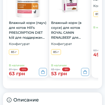
для п
Конфи
старен
85 г
Влажный корм (пауч)
Влажный корм (в
для котов Hill's
соусе) для котов
В нали
PRESCRIPTION DIET
ROYAL CANIN
k/d для поддержания
RENALBEEF для
функции и здоровья
поддержания
Конфигурат
Конфигурат
почек с лососем, 85 г
почечной функции,
60 грн
85 г
говядина, 85 г
85 г
49 г
В наличии
В наличии
81 грн
65 грн
-22%
-18%
63 грн
53 грн
Описание