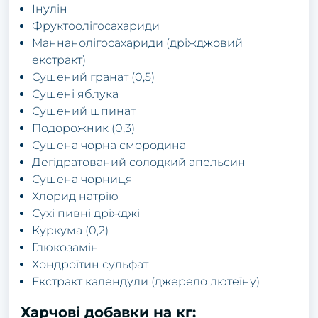
Інулін
Фруктоолігосахариди
Маннанолігосахариди (дріжджовий
екстракт)
Сушений гранат (0,5)
Сушені яблука
Сушений шпинат
Подорожник (0,3)
Сушена чорна смородина
Дегідратований солодкий апельсин
Сушена чорниця
Хлорид натрію
Сухі пивні дріжджі
Куркума (0,2)
Глюкозамін
Хондроїтин сульфат
Екстракт календули (джерело лютеїну)
Харчові добавки на кг: