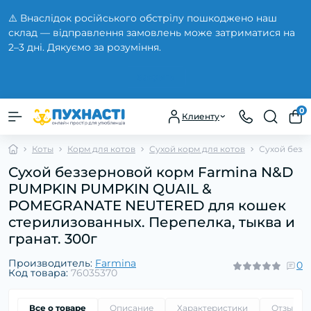
⚠️ Внаслідок російського обстрілу пошкоджено наш
склад — відправлення замовлень може затриматися на
2–3 дні. Дякуємо за розуміння.
Закрыть
0
Клиенту
Коты
Корм для котов
Сухой корм для котов
Сухой безз
Сухой беззерновой корм Farmina N&D
PUMPKIN PUMPKIN QUAIL &
POMEGRANATE NEUTERED для кошек
стерилизованных. Перепелка, тыква и
гранат. 300г
Производитель:
Farmina
0
Код товара:
76035370
Все о товаре
Описание
Характеристики
Отзывы