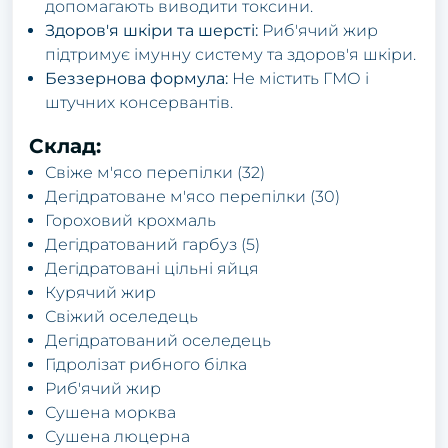
допомагають виводити токсини.
Здоров'я шкіри та шерсті:
Риб'ячий жир
підтримує імунну систему та здоров'я шкіри.
Беззернова формула:
Не містить ГМО і
штучних консервантів.
Склад:
Свіже м'ясо перепілки (32)
Дегідратоване м'ясо перепілки (30)
Гороховий крохмаль
Дегідратований гарбуз (5)
Дегідратовані цільні яйця
Курячий жир
Свіжий оселедець
Дегідратований оселедець
Гідролізат рибного білка
Риб'ячий жир
Сушена морква
Сушена люцерна