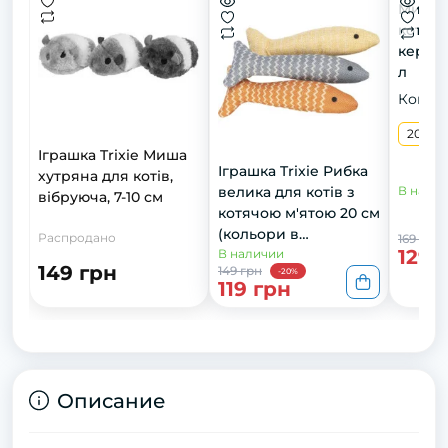
Миска 
котів, 
керамі
л
Конфи
200 м
Іграшка Trixie Миша
Іграшка Trixie Рибка
хутряна для котів,
велика для котів з
В нали
вібруюча, 7-10 см
котячою м'ятою 20 см
(кольори в
Распродано
169 грн
129 
асортименті)
В наличии
149 грн
149 грн
-20%
119 грн
Описание