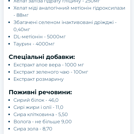
Хелат заліза гідрату гліцину - 250мг
Хелат міді аналогічний метіонін гідроксилази
- 88мг
Збагачені селеном інактивовані дріжджі -
0,40мг
DL-метіонін - 5000мг
Таурин - 4000мг
Спеціальні добавки:
Екстракт алое вера - 1000 мг
Екстракт зеленого чаю - 100мг
Екстракт розмарину
Поживні речовини:
Сирий білок - 46,0
Сирі жири і олії - 11,0
Сира клітковина - 5,50
Волога - не більше 9,00
Сира зола - 8,70