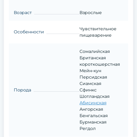
Возраст
Взрослые
Чувствительное
Особенности
пищеварение
Сомалийская
Британская
короткошерстная
Мейн-кун
Персидская
Сиамская
Порода
Сфинкс
Шотландская
Абисинская
Ангорская
Бенгальская
Бурманская
Регдол