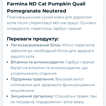
Farmina ND Cat Pumpkin Quail
Pomegranate Neutered
Повнораціонний сухий корм для дорослих
котів після стерилізації або кастрації. Основні
інгредієнти: перепілка, гарбуз і гранат.
Переваги продукту:
Легкозасвоюваний білок:
М'ясо перепелів
забезпечує необхідний білок для здоров'я
вашого кота.
Вітаміни та антиоксиданти:
Гарбуз і гранат
багаті на вітаміни та антиоксиданти, що
уповільнюють старіння.
Підтримка травлення:
Високий вміст
клітковини для здорового функціонування
кишківника.
Зміцнення організму:
Спеціальні трави, такі
як люцерна, подорожник і алое вера,