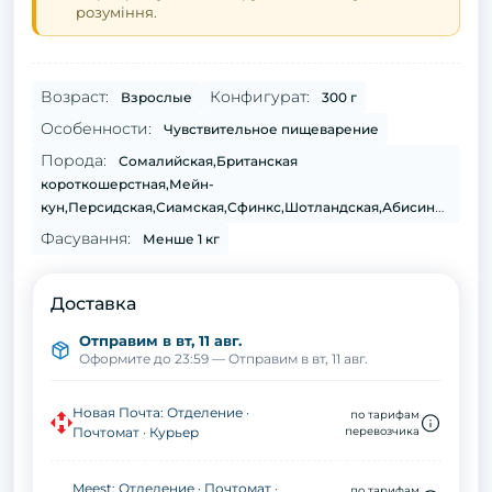
розуміння.
Возраст:
Конфигурат:
Взрослые
300 г
Особенности:
Чувствительное пищеварение
Порода:
Сомалийская,Британская
короткошерстная,Мейн-
кун,Персидская,Сиамская,Сфинкс,Шотландская,Абисинская,Ангорская,Бенгальская,Бурманская,Регдол
Фасування:
Менше 1 кг
Доставка
Отправим в вт, 11 авг.
Оформите до 23:59 — Отправим в вт, 11 авг.
Новая Почта: Отделение ·
по тарифам
Почтомат · Курьер
перевозчика
Meest: Отделение · Почтомат ·
по тарифам