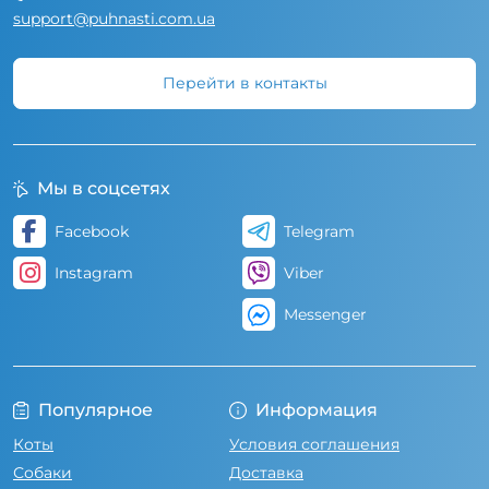
support@puhnasti.com.ua
Перейти в контакты
Мы в соцсетях
Facebook
Telegram
Instagram
Viber
Messenger
Популярное
Информация
Коты
Условия соглашения
Собаки
Доставка