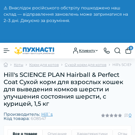
⚠️ Внаслідок російського обстрілу пошкоджено наш
склад — відправлення замовлень може затриматися на
2–3 дні. Дякуємо за розуміння.
Закрыть
0
Клиенту
Коты
Корм для котов
Сухой корм для котов
Hill's SCIE
Hill's SCIENCE PLAN Hairball & Perfect
Coat Сухой корм для взрослых кошек
для выведения комков шерсти и
улучшения состояния шерсти, с
курицей, 1,5 кг
Производитель:
Hill`s
0
Код товара:
608547
Все о товаре
Описание
Характеристики
Отзывы