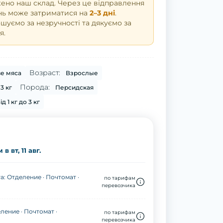
но наш склад. Через це відправлення
нь може затриматися на
2–3 дні
.
уємо за незручності та дякуємо за
я.
Возраст:
е мяса
Взрослые
Порода:
3 кг
Персидская
ід 1 кг до 3 кг
в вт, 11 авг.
а: Отделение · Почтомат ·
по тарифам
перевозчика
ление · Почтомат ·
по тарифам
перевозчика