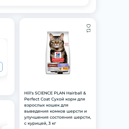
t
Функциональное лакомство Brit Care
Dental Snack для кошек, поддержка
здоровья зубов, индейка, 50 г
129 грн
99 грн
Hill's SCIENCE PLAN Hairball &
Perfect Coat Сухой корм для
взрослых кошек для
выведения комков шерсти и
улучшения состояния шерсти,
с курицей, 3 кг