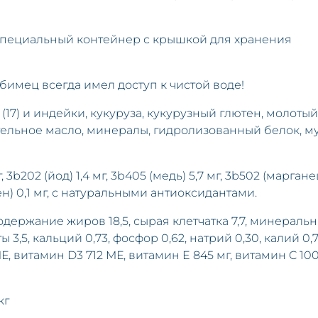
специальный контейнер с крышкой для хранения
бимец всегда имел доступ к чистой воде!
7) и индейки, кукуруза, кукурузный глютен, молотый
ительное масло, минералы, гидролизованный белок, м
, 3b202 (йод) 1,4 мг, 3b405 (медь) 5,7 мг, 3b502 (маргане
елен) 0,1 мг, с натуральными антиоксидантами.
одержание жиров 18,5, сырая клетчатка 7,7, минераль
3,5, кальций 0,73, фосфор 0,62, натрий 0,30, калий 0,7
МЕ, витамин D3 712 МЕ, витамин E 845 мг, витамин C 10
кг