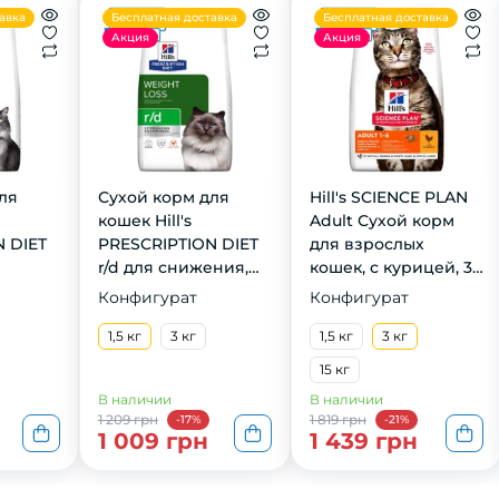
авка
Бесплатная доставка
Бесплатная доставка
Акция
Акция
ля
Сухой корм для
Hill's SCIENCE PLAN
кошек Hill's
Adult Сухой корм
 DIET
PRESCRIPTION DIET
для взрослых
r/d для снижения,
кошек, с курицей, 3
я
нормализации и
кг
Конфигурат
Конфигурат
ени с
контроля веса с
г
курицей, 1,5 кг
1,5 кг
3 кг
1,5 кг
3 кг
15 кг
В наличии
В наличии
1 209 грн
1 819 грн
-17%
-21%
1 009 грн
1 439 грн