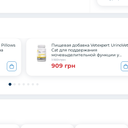
 Pillows
Пищевая добавка Vetexpert UrinoVe
на
Cat для поддержания
мочевыделительной функции у
кошек, 45 капс.
1 169 грн
909 грн