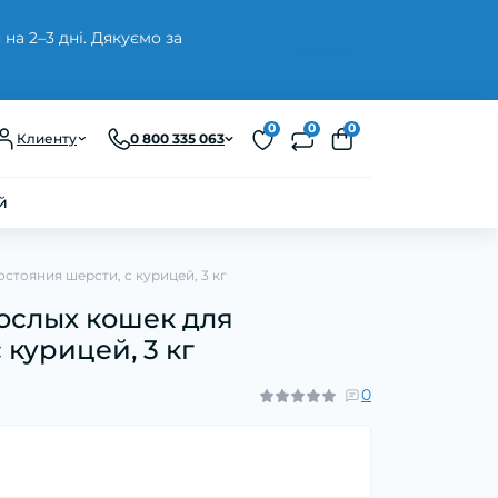
а 2–3 дні. Дякуємо за
Закрыть
0
0
0
Клиенту
0 800 335 063
й
остояния шерсти, с курицей, 3 кг
зрослых кошек для
курицей, 3 кг
0