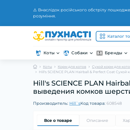
⚠️ Внаслідок російського обстрілу пошкодже
розуміння.
Каталог т
Коты
Собаки
Бренды
Коты
Корм для котов
Сухой корм для кот
Hill's SCIENCE PLAN Hairball & Perfect Coat Сух
Hill's SCIENCE PLAN Hairb
выведения комков шерсти 
Производитель:
Hill`s
Код товара:
608548
Все о товаре
Описание
Ха