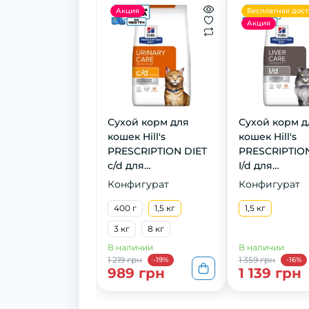
Акция
Бесплатная дост
Акция
Сухой корм для
Сухой корм д
кошек Hill's
кошек Hill's
PRESCRIPTION DIET
PRESCRIPTION
c/d для
I/d для
поддержания
поддержани
Конфигурат
Конфигурат
здоровья
здоровья печ
мочевыводящих
400 г
1,5 кг
курицей, 1,5 к
1,5 кг
путей с курицей, 1,5
3 кг
8 кг
кг
В наличии
В наличии
1 219 грн
1 359 грн
-19%
-16%
989 грн
1 139 грн