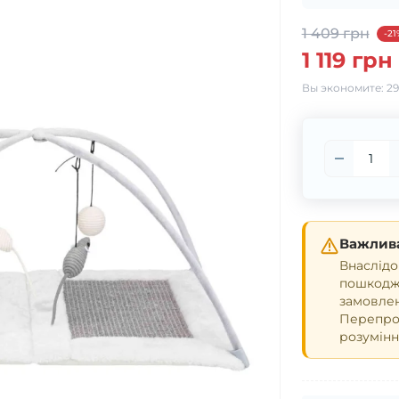
1 409 грн
-21
1 119 грн
Вы экономите:
29
Важлива
Внаслідо
пошкодже
замовле
Перепрош
розумінн