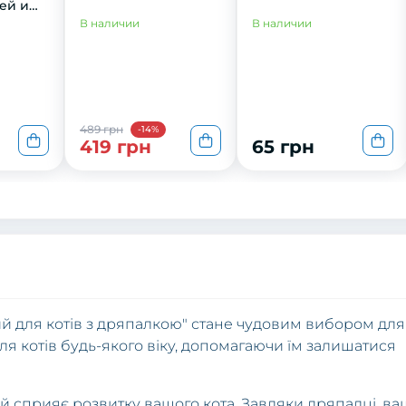
щeй и
шeк и
В наличии
В наличии
489 грн
-14%
419 грн
65 грн
овий для котів з дряпалкою" стане чудовим вибором для
я котів будь-якого віку, допомагаючи їм залишатися
й сприяє розвитку вашого кота. Завдяки дряпалці, ва