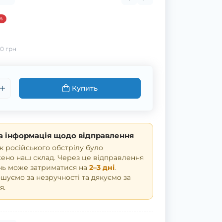
%
0 грн
Купить
 інформація щодо відправлення
к російського обстрілу було
но наш склад. Через це відправлення
нь може затриматися на
2–3 дні
.
уємо за незручності та дякуємо за
я.