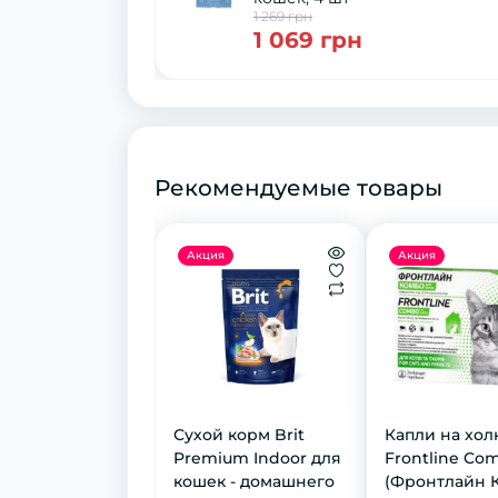
1 269 грн
1 069 грн
Рекомендуемые товары
Акция
Акция
Сухой корм Brit
Кaпли нa хoл
Premium Indoor для
Frontline Co
кошек - домашнего
(Фрoнтлaйн 