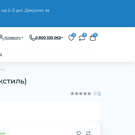
а 2–3 дні. Дякуємо за
Закрыть
0
0
0
Клиенту
0 800 335 063
й
ль)
кстиль)
0
чии