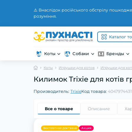
⚠️ Внаслідок російського обстрілу пошкодже
розуміння.
Каталог т
Коты
Собаки
Бренды
Коты
Игрушки для котов
Игрушки для ко
Килимок Trixie для котів 
Производитель:
Trixie
Код товара:
4047974431
Все о товаре
Описание
Ха
Бесплатная доставка
Акция