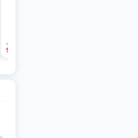
129 грн
-23%
99 грн
ш