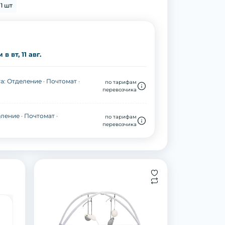
1 шт
в вт, 11 авг.
а: Отделение · Почтомат ·
по тарифам
перевозчика
ление · Почтомат ·
по тарифам
перевозчика