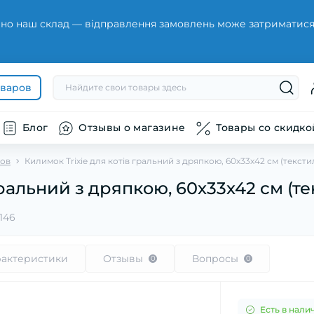
но наш склад — відправлення замовлень може затриматися н
оваров
Блог
Отзывы о магазине
Товары со скидко
тов
Килимок Trixie для котів гральний з дряпкою, 60х33х42 см (тексти
гральний з дряпкою, 60х33х42 см (те
146
рактеристики
Отзывы
Вопросы
0
0
Есть в нали