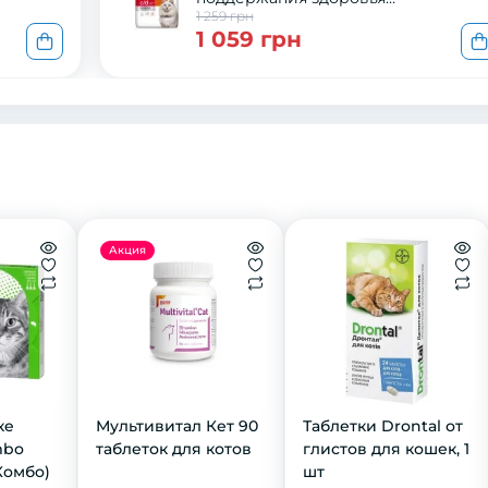
мочевыводящих путей с курицей, 1,
1 259 грн
кг
1 059 грн
Акция
кe
Мультивитал Кет 90
Таблетки Drontal от
mbo
таблеток для котов
глистов для кошек, 1
Кoмбo)
шт