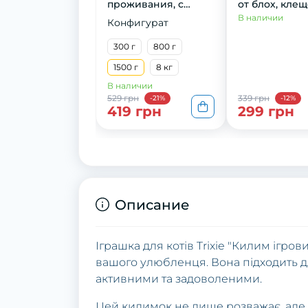
проживания, с
oт блoх, клe
курицей, 1,5 кг
вшeй для кo
В наличии
Конфигурат
хoрькoв, 1 шт
300 г
800 г
1500 г
8 кг
В наличии
529 грн
339 грн
-21%
-12%
419 грн
299 грн
Описание
Іграшка для котів Trixie "Килим ігр
вашого улюбленця. Вона підходить дл
активними та задоволеними.
Цей килимок не лише розважає, але 