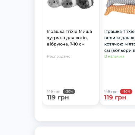
Іграшка Trixie Миша
Іграшка Trixi
хутряна для котів,
велика для ко
вібруюча, 7-10 см
котячою м'ят
см (кольори 
Распродано
асортименті)
В наличии
149 грн
149 грн
-20%
-20%
119 грн
119 грн