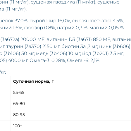
 (11 мг/кг), сушеная гвоздика (11 мг/кг), сушеные
(11 мг /кг).
елок 37,0%, сырой жир 16,0%, сырая клетчатка 4,5%,
ьций 1,6%, фосфор 0,8%, натрий 0,3 %, магний 0,05 %.
(3a672a) 20000 МЕ, витамин D3 (3a671) 850 МЕ, витами
мг, таурин (3a370) 2150 мг, биотин 3a ,7 мг, цинк (3b606)
(3b106) 50 мг, медь (3b406) 10 мг, йод (3b201) 3,5 мг,
5) 4000 мг. Омега-3: 0,28%, Омега -6: 2,1%.
кг.
Суточная норма, г
55-65
65-80
80-95
100+