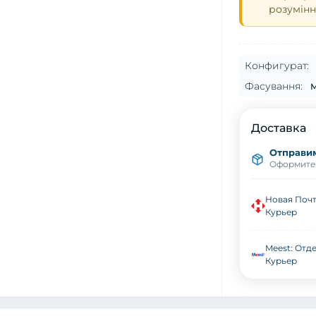
розумінн
Конфигурат:
Фасування:
М
Доставка
Отправим 
Оформите д
Новая Почт
Курьер
Meest: Отде
Курьер