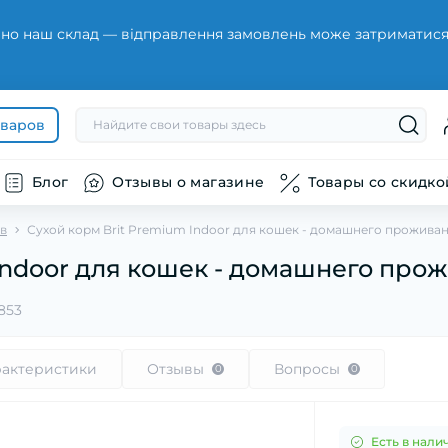
но наш склад — відправлення замовлень може затриматися н
оваров
Блог
Отзывы о магазине
Товары со скидко
ов
Сухой корм Brit Premium Indoor для кошек - домашнего проживани
Indoor для кошек - домашнего прожи
1853
рактеристики
Отзывы
Вопросы
0
0
Есть в нали