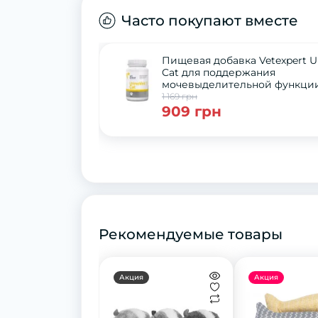
Часто покупают вместе
Пищевая добавка Vetexpert U
Cat для поддержания
мочевыделительной функции
кошек, 45 капс.
1 169 грн
909 грн
Рекомендуемые товары
Акция
Акция