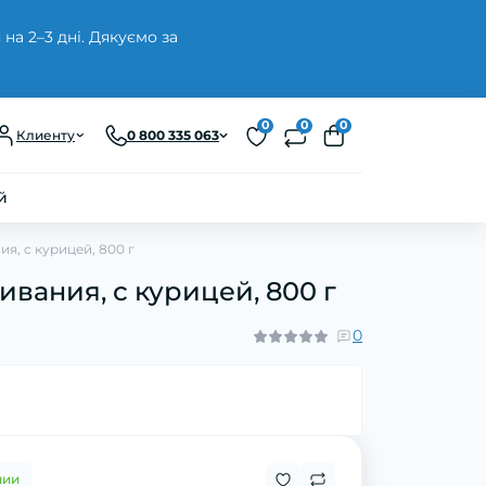
а 2–3 дні. Дякуємо за
Закрыть
0
0
0
Клиенту
0 800 335 063
й
я, с курицей, 800 г
вания, с курицей, 800 г
0
чии