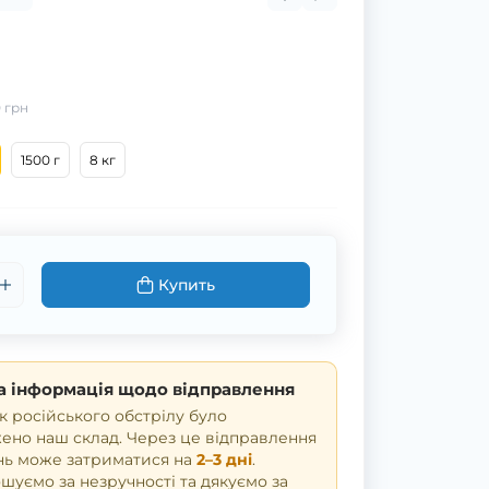
 грн
1500 г
8 кг
Купить
 інформація щодо відправлення
к російського обстрілу було
но наш склад. Через це відправлення
нь може затриматися на
2–3 дні
.
уємо за незручності та дякуємо за