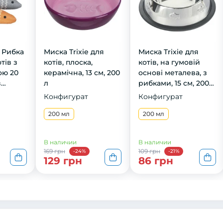
e Рибка
Миска Trixie для
Миска Trixie для
тів з
котів, плоска,
котів, на гумовій
ою 20
керамічна, 13 см, 200
основі металева, з
в
л
рибками, 15 см, 200
мл
Конфигурат
Конфигурат
200 мл
200 мл
В наличии
В наличии
169 грн
109 грн
-24%
-21%
129 грн
86 грн