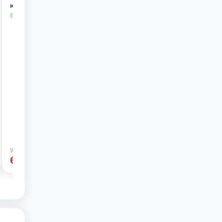
кошенят, 150 мл
В наличии
75 грн
-8%
69 грн