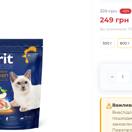
319 грн
-22%
249 грн
Вы экономите:
70
300 г
800 г
Важлива
Внаслідо
пошкодже
замовле
Перепрош