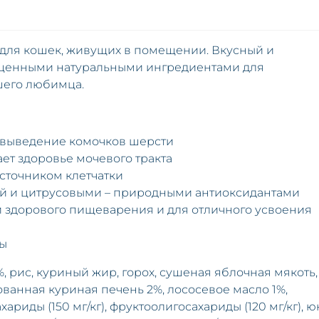
ля кошек, живущих в помещении. Вкусный и
 ценными натуральными ингредиентами для
шего любимца.
 выведение комочков шерсти
т здоровье мочевого тракта
сточником клетчатки
ой и цитрусовыми – природными антиоксидантами
и здорового пищеварения и для отличного усвоения
зы
 рис, куриный жир, горох, сушеная яблочная мякоть,
ванная куриная печень 2%, лососевое масло 1%,
риды (150 мг/кг), фруктоолигосахариды (120 мг/кг), ю