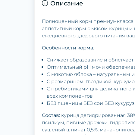
Описание
Полноценный корм премиумкласса д
аппетитный корм с мясом курицы и
ежедневного здорового питания ва
Особенности корма:
Снижает образование и облегчает
Оптимальный pH мочи обеспечивае
С мякотью яблока – натуральным и
С розмарином, гвоздикой, куркум
С пребиотиками для деликатного 
всех компонентов
БЕЗ пшеницы БЕЗ сои БЕЗ кукуру
Состав:
курица дегидрированная 38%,
псилиум, пивные дрожжи, гидролизо
сушеный шпинат 0,5%, мананолигосаха