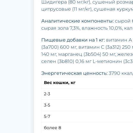
Шидигера (80 мг/кг), сушеный розмарин
цитрусовые (11 мг/кг), сушеная куркума 
Аналитические компоненты:
сырой б
сырая зола 7,3%, влажность 10,0%, кал
Пищевые добавки на 1 кг:
витамин А 
(3a700) 600 мг, витамин C (3a312) 250 
140 мг, марганец (3b504) 50 мг, железо 
селен (3b810) 0,16 мг L-метионин (3c30
Энергетическая ценность:
3790 ккал/
Вес кошки, кг
2-3
3-5
5-7
более 8