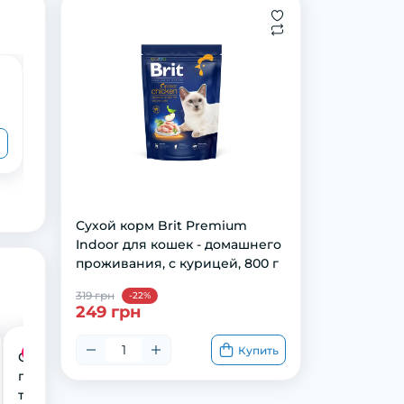
Сухой корм Brit Premium Indoor для
кошек - домашнего проживания, с
курицей, 1,5 кг
529 грн
419 грн
Сухой корм Brit Premium
Indoor для кошек - домашнего
проживания, с курицей, 800 г
319 грн
-22%
249 грн
Купить
Акция
Спрей AnimAll для
привчання до
туалету для