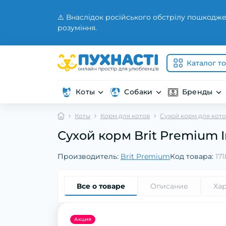
⚠️ Внаслідок російського обстрілу пошкодже
розуміння.
Каталог т
Коты
Собаки
Бренды
Коты
Корм для котов
Сухой корм для кот
Сухой корм Brit Premium 
Производитель:
Brit Premium
Код товара:
17
Все о товаре
Описание
Ха
Акция