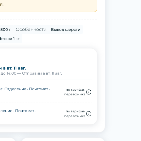
я.
Особенности:
800 г
Вывод шерсти
енше 1 кг
в вт, 11 авг.
о 14:00 — Отправим в вт, 11 авг.
а: Отделение · Почтомат ·
по тарифам
перевозчика
ление · Почтомат ·
по тарифам
перевозчика