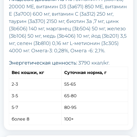
20000 МЕ, витамин D3 (3a671) 850 МЕ, витамин
E (3a700) 600 мг, витамин C (3a312) 250 мг,
таурин (3a370) 2150 мг, биотин 3a ,7 мг, цинк
(3b606) 140 мг, марганец (3b504) 50 мг, железо
(3b106) 50 мг, медь (3b406) 10 мг, йод (3b201) 3,5
мг, селен (3b810) 0,16 мг L-метионин (3c305)
4000 мг. Омега-3: 0,28%, Омега -6: 2,1%.
Энергетическая ценность:
3790 ккал/кг.
Вес кошки, кг
Суточная норма, г
2-3
55-65
3-5
65-80
5-7
80-95
более 8
100+