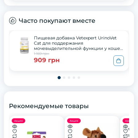
Часто покупают вместе
Пищевая добавка Vetexpert UrinoVet
Cat для поддержания
мочевыделительной функции у кошек,
45 капс.
1 169 грн
909 грн
Рекомендуемые товары
Акция
Акция
Акция
Миска 
котів, 