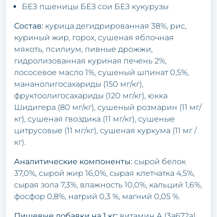
БЕЗ пшеницы БЕЗ сои БЕЗ кукурузы
Состав:
курица дегидрированная 38%, рис,
куриный жир, горох, сушеная яблочная
мякоть, псилиум, пивные дрожжи,
гидролизованная куриная печень 2%,
лососевое масло 1%, сушеный шпинат 0,5%,
мананолигосахариды (150 мг/кг),
фруктоолигосахариды (120 мг/кг), юкка
Шидигера (80 мг/кг), сушеный розмарин (11 мг/
кг), сушеная гвоздика (11 мг/кг), сушеные
цитрусовые (11 мг/кг), сушеная куркума (11 мг /
кг).
Аналитические компоненты:
сырой белок
37,0%, сырой жир 16,0%, сырая клетчатка 4,5%,
сырая зола 7,3%, влажность 10,0%, кальций 1,6%,
фосфор 0,8%, натрий 0,3 %, магний 0,05 %.
Пищевые добавки на 1 кг:
витамин А (3a672a)