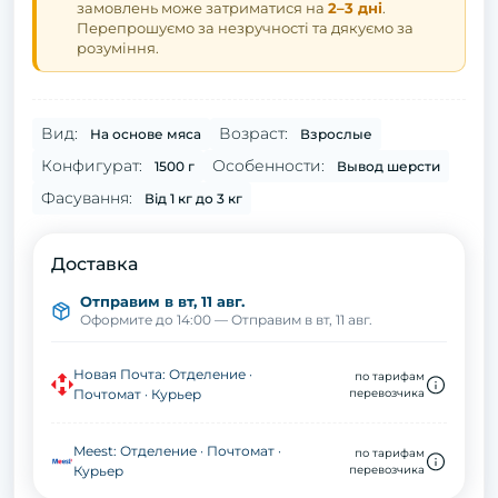
замовлень може затриматися на
2–3 дні
.
Перепрошуємо за незручності та дякуємо за
розуміння.
Вид:
Возраст:
На основе мяса
Взрослые
Конфигурат:
Особенности:
1500 г
Вывод шерсти
Фасування:
Від 1 кг до 3 кг
Доставка
Отправим в вт, 11 авг.
Оформите до 14:00 — Отправим в вт, 11 авг.
Новая Почта: Отделение ·
по тарифам
Почтомат · Курьер
перевозчика
Meest: Отделение · Почтомат ·
по тарифам
Курьер
перевозчика