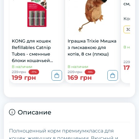
см, 30
Конфи
300 м
KONG для кошек
Іграшка Trixie Мишка
Refillables Catnip
з пискавкою для
В нали
Tubes - сменные
котів, 8 см (плюш)
блоки кошачьей
229 грн
179 
мяты, 9г х3 шт
В наличии
В наличии
239 грн
209 грн
-17%
-19%
199 грн
169 грн
Описание
Полноценный корм премиумкласса для
кошек, живущих в помещении. Вкусный и