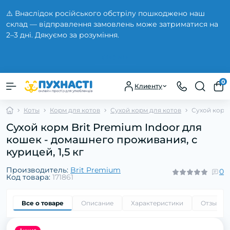
⚠️ Внаслідок російського обстрілу пошкоджено наш
склад — відправлення замовлень може затриматися на
2–3 дні. Дякуємо за розуміння.
Закрыть
0
Клиенту
Коты
Корм для котов
Сухой корм для котов
Сухой корм 
Сухой корм Brit Premium Indoor для
кошек - домашнего проживания, с
курицей, 1,5 кг
Производитель:
Brit Premium
0
Код товара:
171861
Все о товаре
Описание
Характеристики
Отзывы