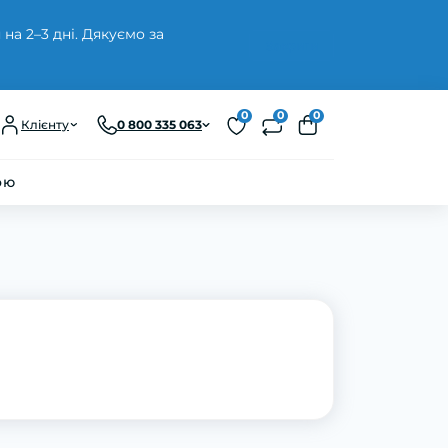
а 2–3 дні. Дякуємо за
Закрити
0
0
0
Клієнту
0 800 335 063
ою