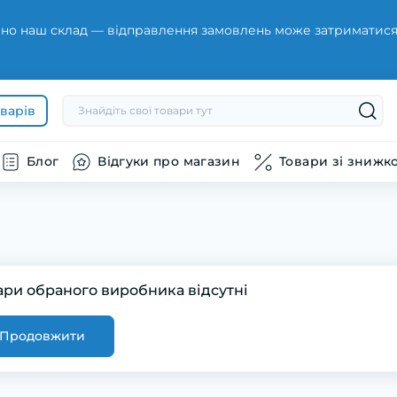
но наш склад — відправлення замовлень може затриматися н
оварів
Блог
Відгуки про магазин
Товари зі знижк
ари обраного виробника відсутні
Продовжити