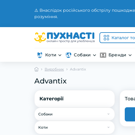
⚠️ Внаслідок російського обстрілу пошкодже
розуміння.
Каталог т
Коти
Собаки
Бренди
Виробник
Advantix
Advantix
Категорії
Тов
Собаки
Корм для собак
Коти
Сухий корм для собак
Ветеринарія для собак