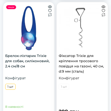
Акція
Брелок-ліхтарик Trixie
Фіксатор Trixie для
для собак, силіконовий,
кріплення тросового
2.4 см/8 см
повідця на газоні, 40 см,
d:9 мм (сталь)
Конфігурат
Конфігурат
1 шт
1 шт
В наявності