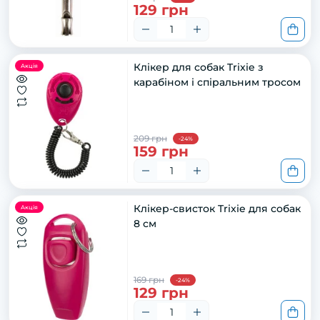
129 грн
Клікер для собак Trixie з
Акція
карабіном і спіральним тросом
209 грн
-24%
159 грн
Клікер-свисток Trixie для собак
Акція
8 см
169 грн
-24%
129 грн