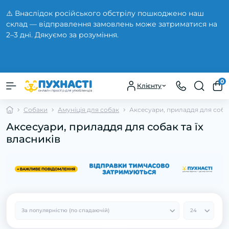
⚠️ Внаслідок російського обстрілу пошкоджено наш
склад — відправлення замовлень може затриматися на
2–3 дні. Дякуємо за розуміння.
Закрити
0
Клієнту
Собаки
Амуніція для собак
Аксесуари, приладдя для собак
Аксесуари, приладдя для собак та їх
власників