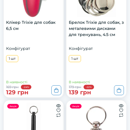
Клікер Trixie для собак
Брелок Trixie для собак, з
6,5 см
металевими дисками
для тренувань, 4.5 см
Конфігурат
Конфігурат
1 шт
1 шт
В наявності
В наявності
169 грн
179 грн
-24%
-22%
129 грн
139 грн
Акція
Акція