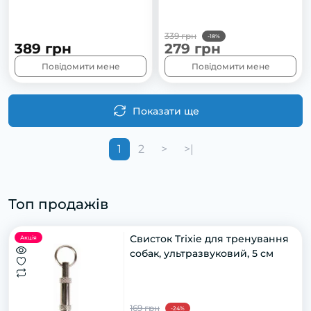
339 грн
-18%
389 грн
279 грн
Повідомити мене
Повідомити мене
Показати ще
1
2
>
>|
Топ продажів
Свисток Trixie для тренування
Акція
собак, ультразвуковий, 5 см
169 грн
-24%