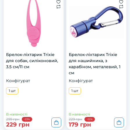
Брелок-ліхтарик Trixie
Брелок-ліхтарик Trixie
для собак, силіконовий,
для нашийника, з
3.5 см/11 см
карабіном, металевий, 1
см
Конфігурат
Конфігурат
1 шт
1 шт
В наявності
В наявності
299 грн
229 грн
-23%
-22%
229 грн
179 грн