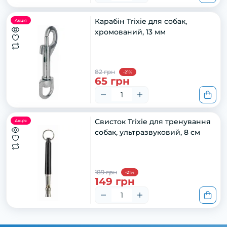
Карабін Trixie для собак,
Акція
хромований, 13 мм
82 грн
-21%
65 грн
Свисток Trixie для тренування
Акція
собак, ультразвуковий, 8 см
189 грн
-21%
149 грн