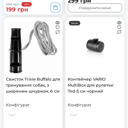
299 грн
259 грн
-23%
Повідомити мене
199 грн
Акція
Свисток Trixie Buffalo для
Контейнер VARIO
тренування собак, з
MultiBox для рулетки
шкіряним шнурком, 6 см
7хd-5 см чорний
Конфігурат
Конфігурат
1 шт
1 шт