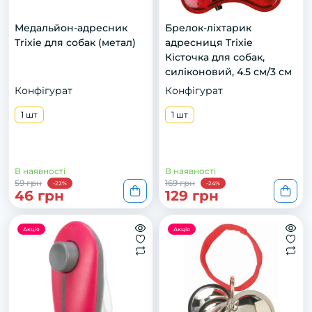
Медальйон-адресник
Брелок-ліхтарик
Trixie для собак (метал)
адресниця Trixie
Кісточка для собак,
силіконовий, 4.5 см/3 см
Конфігурат
Конфігурат
1 шт
1 шт
В наявності
В наявності
59 грн
169 грн
-22%
-24%
46 грн
129 грн
Акція
Акція