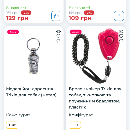
В наявності
В наявності
169 грн
149 грн
-24%
-27%
129 грн
109 грн
Акція
Акція
Медальйон-адресник
Брелок-клікер Trixie для
Trixie для собак (метал)
собак, з кнопкою та
пружинним браслетом,
пластик
Конфігурат
Конфігурат
1 шт
1 шт