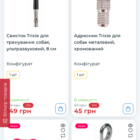
Свисток Trixie для
Адресник Trixie для
тренування собак,
собак металевий,
ультразвуковий, 8 см
хромований
Конфігурат
Конфігурат
1 шт
1 шт
Фільтр товарів
В наявності
В наявності
189 грн
57 грн
-21%
-21%
149 грн
45 грн
Акція
Акція