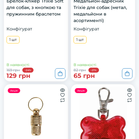
Брелок-клікер Trixie Soft
Медальйон-адресник
для собак, з кнопкою та
Trixie для собак (метал,
пружинним браслетом
медальйони в
асортименті)
Конфігурат
Конфігурат
1 шт
1 шт
В наявності
В наявності
169 грн
82 грн
-24%
-21%
129 грн
65 грн
Акція
Акція