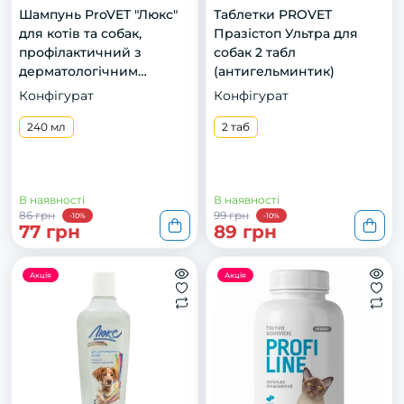
Шампунь ProVET "Люкс"
Таблетки PROVET
для котів та собак,
Празістоп Ультра для
профілактичний з
собак 2 табл
дерматологічним
(антигельминтик)
ефектом, 240 мл
Конфігурат
Конфігурат
240 мл
2 таб
В наявності
В наявності
86 грн
99 грн
-10%
-10%
77 грн
89 грн
Акція
Акція