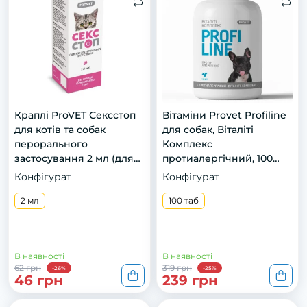
Краплі ProVET Сексcтоп
Вітаміни Provet Profiline
для котів та собак
для собак, Віталіті
перорального
Комплекс
застосування 2 мл (для
протиалергічний, 100
регуляції статевої
таб.
Конфігурат
Конфігурат
активності)
2 мл
100 таб
В наявності
В наявності
62 грн
319 грн
-26%
-25%
46 грн
239 грн