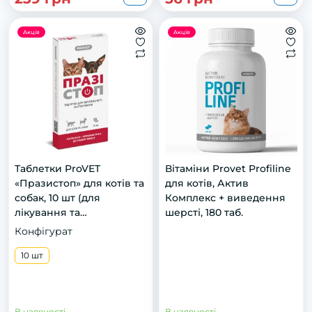
Акція
Акція
Таблетки ProVET
Вітаміни Provet Profiline
«Празистоп» для котів та
для котів, Актив
собак, 10 шт (для
Комплекс + виведення
лікування та
шерсті, 180 таб.
профілактики
Конфігурат
гельмінтозів)
10 шт
В наявності
В наявності