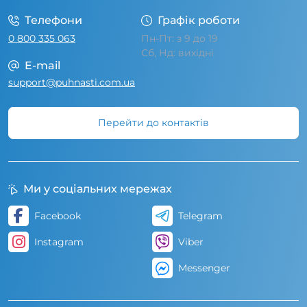
Телефони
Графік роботи
0 800 335 063
Пн-Пт: з 9 до 19
Сб, Нд: вихідні
E-mail
support@puhnasti.com.ua
Перейти до контактів
Ми у соціальних мережах
Facebook
Telegram
Instagram
Viber
Messenger