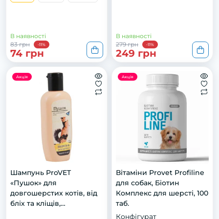
В наявності
В наявності
83 грн
279 грн
-11%
-11%
74 грн
249 грн
Акція
Акція
Шампунь ProVET
Вітаміни Provet Profiline
«Пушок» для
для собак, Біотин
довгошерстих котів, від
Комплекс для шерсті, 100
бліх та кліщів,
таб.
репелентний, 250 мл
Конфігурат