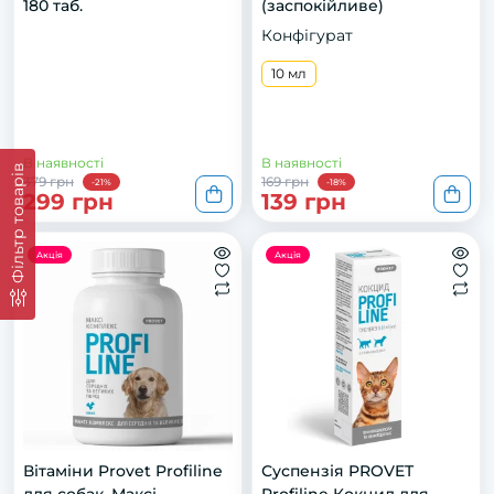
180 таб.
(заспокійливе)
Конфігурат
10 мл
В наявності
В наявності
Фільтр товарів
379 грн
169 грн
-21%
-18%
299 грн
139 грн
Акція
Акція
Вітаміни Provet Profiline
Суспензія PROVET