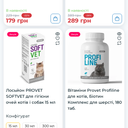
В наявності
В наявності
229 грн
389 грн
-22%
-26%
179 грн
289 грн
Акція
Акція
Лосьйон PROVET
Вітаміни Provet Profiline
SOFTVET для гігієни
для котів, Біотин
очей котів і собак 15 мл
Комплекс для шерсті, 180
таб.
Конфігурат
15 мл
30 мл
300 мл