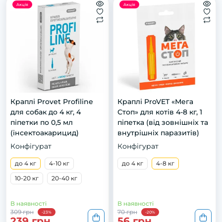
Акція
Акція
Краплі Provet Profiline
Краплі ProVET «Мега
для собак до 4 кг, 4
Стоп» для котів 4-8 кг, 1
піпетки по 0,5 мл
піпетка (від зовнішніх та
(інсектоакарицид)
внутрішніх паразитів)
Конфігурат
Конфігурат
до 4 кг
4-10 кг
до 4 кг
4-8 кг
10-20 кг
20-40 кг
В наявності
В наявності
309 грн
70 грн
-23%
-20%
239 грн
56 грн