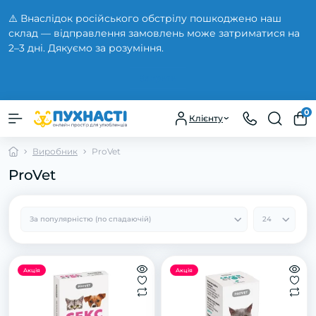
⚠️ Внаслідок російського обстрілу пошкоджено наш
склад — відправлення замовлень може затриматися на
2–3 дні. Дякуємо за розуміння.
Закрити
0
Клієнту
Виробник
ProVet
ProVet
Акція
Акція