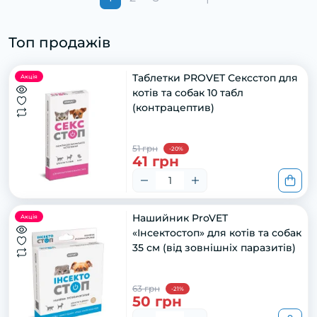
Топ продажів
Таблетки PROVET Сексстоп для
Акція
котів та собак 10 табл
(контрацептив)
51 грн
-20%
41 грн
Нашийник ProVET
Акція
«Інсектостоп» для котів та собак
35 см (від зовнішніх паразитів)
63 грн
-21%
50 грн