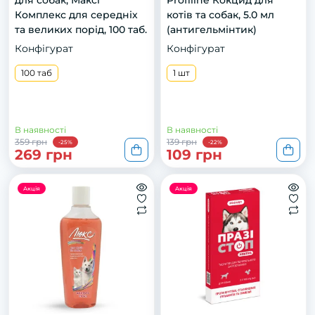
для собак, Максі
Profiline Кокцид для
Комплекс для середніх
котів та собак, 5.0 мл
та великих порід, 100 таб.
(антигельмінтик)
Конфігурат
Конфігурат
100 таб
1 шт
В наявності
В наявності
359 грн
139 грн
-25%
-22%
269 грн
109 грн
Акція
Акція