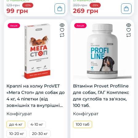
129 грн
359 грн
-23%
-25%
99 грн
269 грн
Акція
Акція
Краплі на холку ProVET
Вітаміни Provet Profiline
«Мега Стоп» для собак до
для собак, ГАГ Комплекс
4 кг, 4 піпетки (від
для суглобів та зв'язок,
зовнішніх та внутрішніх
100 таб.
паразитів)
Конфігурат
Конфігурат
до 4 кг
4-10 кг
100 таб
10-20 кг
20-30 кг