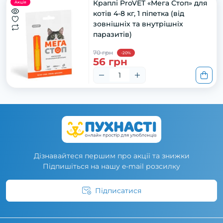
Краплі ProVET «Мега Стоп» для
Акція
котів 4-8 кг, 1 піпетка (від
зовнішніх та внутрішніх
паразитів)
70 грн
-20%
56 грн
Дізнавайтеся першим про акції та знижки
Підпишіться на нашу e-mail розсилку
Підписатися
Умови угоди