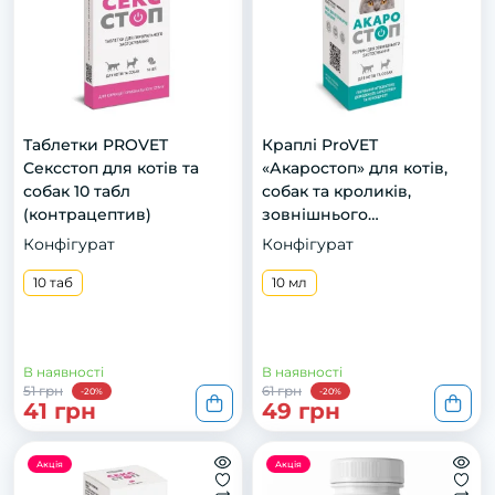
Таблетки PROVET
Краплі ProVET
Сексстоп для котів та
«Акаростоп» для котів,
собак 10 табл
собак та кроликів,
(контрацептив)
зовнішнього
застосування, 10 мл
Конфігурат
Конфігурат
(акарицидний препарат)
10 таб
10 мл
В наявності
В наявності
51 грн
61 грн
-20%
-20%
41 грн
49 грн
Акція
Акція