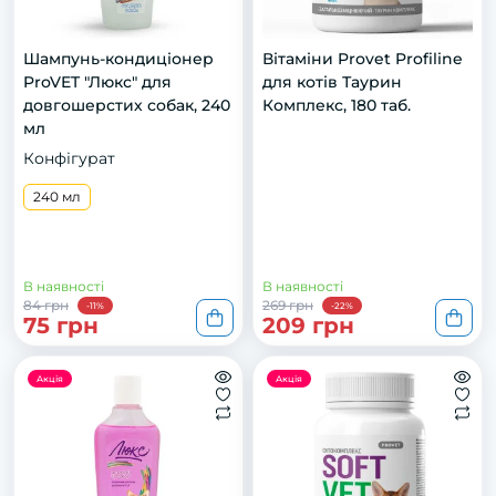
Шампунь-кондиціонер
Вітаміни Provet Profiline
ProVET "Люкс" для
для котів Таурин
довгошерстих собак, 240
Комплекс, 180 таб.
мл
Конфігурат
240 мл
В наявності
В наявності
84 грн
269 грн
-11%
-22%
75 грн
209 грн
Акція
Акція