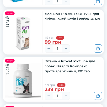
Лосьйон PROVET SOFTVET для
Акція
гігієни очей котів і собак 30 мл
119 грн
-17%
99 грн
Вітаміни Provet Profiline для
Акція
собак, Віталіті Комплекс
протиалергічний, 100 таб.
319 грн
-25%
239 грн