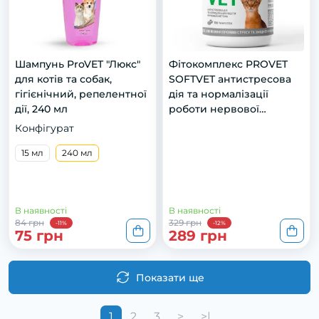
Шампунь ProVET "Люкс"
Фітокомплекс PROVET
для котів та собак,
SOFTVET антистресова
гігієнічний, репелентної
дія та нормалізації
дії, 240 мл
роботи нервової
системи для котів 100 таб
Конфігурат
15 мл
240 мл
В наявності
В наявності
84 грн
329 грн
-11%
-12%
75 грн
289 грн
Показати ще
1
2
3
>
>|