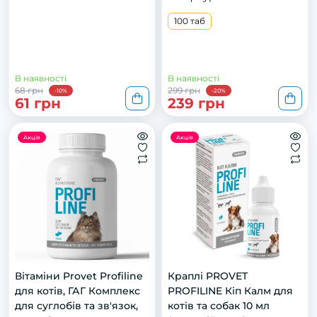
100 таб
В наявності
В наявності
68 грн
299 грн
-10%
-20%
61 грн
239 грн
Акція
Акція
Вітаміни Provet Profiline
Краплі PROVET
для котів, ГАГ Комплекс
PROFILINE Кіп Калм для
для суглобів та зв'язок,
котів та собак 10 мл