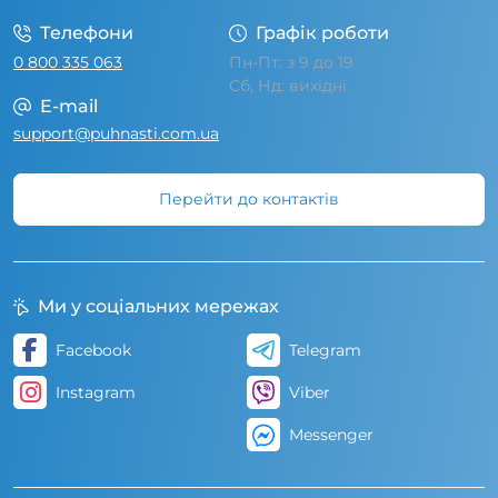
Телефони
Графік роботи
0 800 335 063
Пн-Пт: з 9 до 19
Сб, Нд: вихідні
E-mail
support@puhnasti.com.ua
Перейти до контактів
Ми у соціальних мережах
Facebook
Telegram
Instagram
Viber
Messenger