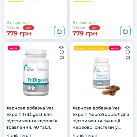
порід, 60 капс.
В наявності
В наявності
969 грн
999 грн
-20%
-22%
779 грн
779 грн
Акція
Безкоштовна доставка
Акція
Харчова добавка Vet
Харчова добавка Vet
Expert TriDigest для
Expert NeuroSupport для
підтримання здоров'я
підтримання функції
травлення, 40 табл.
нервової системи у
собак та котів, 45 капс.
Конфігурат
Конфігурат