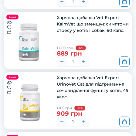
Харчова добавка Vet Expert
Акція
KalmVet що зменшує симптоми
стресу у котів і собак, 60 капс.
1 069 грн
-17%
889 грн
Харчова добавка Vet Expert
Акція
UrinoVet Cat для підтримання
сечовидільної фунції у котів, 45
капс.
1 169 грн
-22%
909 грн