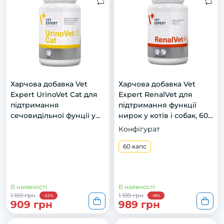
Харчова добавка Vet
Харчова добавка Vet
Expert UrinoVet Cat для
Expert RenalVet для
підтримання
підтримання функції
сечовидільної фунції у
нирок у котів і собак, 60
котів, 45 капс.
капс.
Конфігурат
60 капс
В наявності
В наявності
1 169 грн
1 199 грн
-22%
-18%
909 грн
989 грн