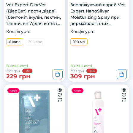
Vet Expert DiarVet
Зволожуючий спрей Vet
(ДіарВет) проти діареї
Expert NanoSilver
(бентоніт, інулін, пектин,
Moisturizing Spray при
таніни, віт А)для котів і
дерматологічних
собак малих порід , 6
захворюваннях у собак
Конфігурат
Конфігурат
капс.
та котів, 100 мл
6 капс
30 капс
100 мл
В наявності
В наявності
279 грн
399 грн
-18%
-23%
229 грн
309 грн
Акція
Акція