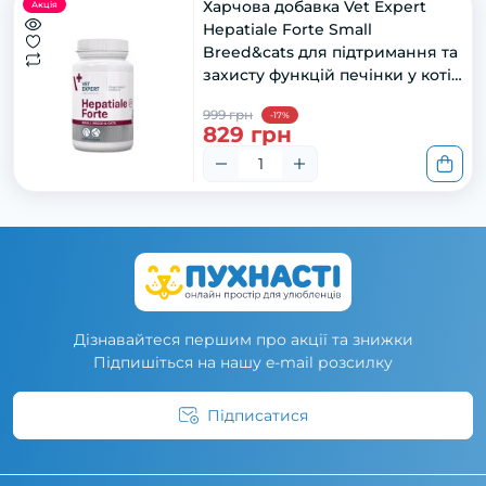
Харчова добавка Vet Expert
Акція
Hepatiale Forte Small
Breed&cats для підтримання та
захисту функцій печінки у котів
і собак малих порід, 40 капс.
999 грн
-17%
829 грн
Дізнавайтеся першим про акції та знижки
Підпишіться на нашу e-mail розсилку
Підписатися
Умови угоди