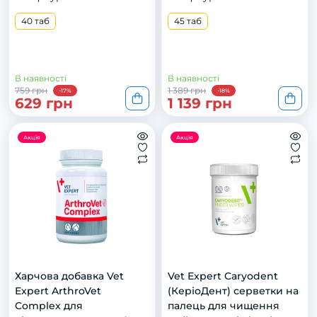
40 таб
45 таб
В наявності
В наявності
759 грн
1 389 грн
-17%
-18%
629 грн
1 139 грн
Акція
Акція
Харчова добавка Vet
Vet Expert Caryodent
Expert ArthroVet
(КеріоДент) серветки на
Complex для
палець для чищення