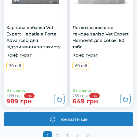
Харчова добавка Vet
Легкозасвоюване
Expert Hepatiale Forte
гемове залізо Vet Expert
Advanced для
HemoVet для собак, 60
підтримання та захисту
табл.
функцій печінки у котів і
Конфігурат
Конфігурат
собак, 30 таб.
30 таб
60 таб
В наявності
В наявності
1 199 грн
789 грн
-18%
-18%
989 грн
649 грн
Показати ще
1
2
3
>
>|