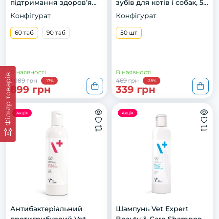
підтримання здоров’я
зубів для котів і собак, 50
фукції хрящів і суглобів у
шт
Конфігурат
Конфігурат
котів і собак, 60 таб.
60 таб
90 таб
50 шт
В наявності
В наявності
Фільтр товарів
1 089 грн
469 грн
-17%
-28%
899 грн
339 грн
Акція
Акція
Антибактеріальний
Шампунь Vet Expert