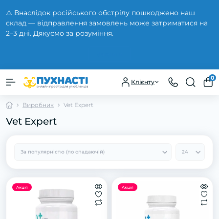
⚠️ Внаслідок російського обстрілу пошкоджено наш
склад — відправлення замовлень може затриматися на
2–3 дні. Дякуємо за розуміння.
Закрити
0
Клієнту
Виробник
Vet Expert
Vet Expert
Акція
Акція