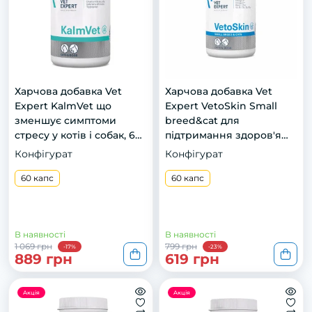
Харчова добавка Vet
Харчова добавка Vet
Expert KalmVet що
Expert VetoSkin Small
зменшує симптоми
breed&cat для
стресу у котів і собак, 60
підтримання здоров'я
капс.
шкіри та шерсті у котів і
Конфігурат
Конфігурат
собак малих порід, 60
60 капс
капс
60 капс
В наявності
В наявності
1 069 грн
799 грн
-17%
-23%
889 грн
619 грн
Акція
Акція