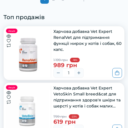
Топ продажів
Харчова добавка Vet Expert
Акція
RenalVet для підтримання
функції нирок у котів і собак, 60
капс.
1 199 грн
-18%
989 грн
Харчова добавка Vet Expert
Акція
VetoSkin Small breed&cat для
підтримання здоров'я шкіри та
шерсті у котів і собак малих
порід, 60 капс
799 грн
-23%
619 грн