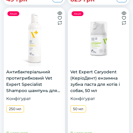
Акція
Акція
Антибактеріальний
Vet Expert Caryodent
протигрибковий Vet
(КеріоДент) ензимна
Expert Specialist
зубна паста для котів і
Shampoo шампунь для
собак, 50 мл
котів і собак, 250 мл
Конфігурат
Конфігурат
250 мл
50 мл
В наявності
В наявності