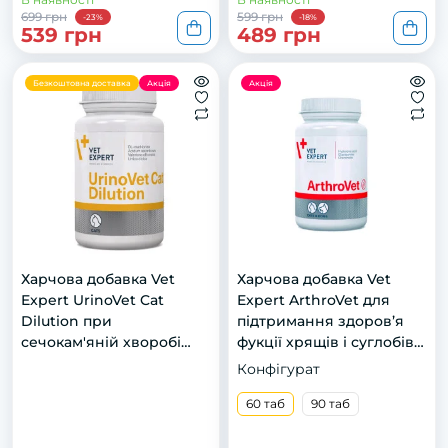
699 грн
599 грн
-23%
-18%
539 грн
489 грн
Безкоштовна доставка
Акція
Акція
Харчова добавка Vet
Харчова добавка Vet
Expert UrinoVet Cat
Expert ArthroVet для
Dilution при
підтримання здоров’я
сечокам'яній хворобі
фукції хрящів і суглобів у
струвітного типу у котів,
котів і собак, 60 таб
Конфігурат
45 капс.
60 таб
90 таб