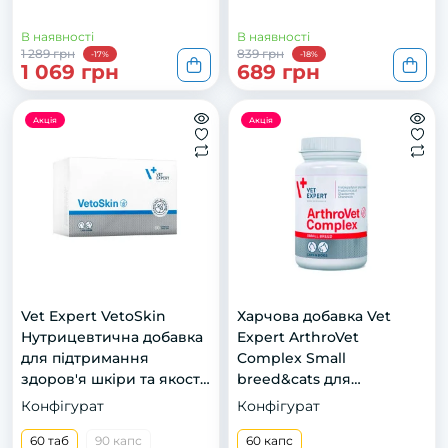
В наявності
В наявності
1 289 грн
839 грн
-17%
-18%
1 069 грн
689 грн
Акція
Акція
Vet Expert VetoSkin
Харчова добавка Vet
Нутрицевтична добавка
Expert ArthroVet
для підтримання
Complex Small
здоров'я шкіри та якості
breed&cats для
шерсті у котів і собак, 60
підтримання здоров’я
Конфігурат
Конфігурат
капс. в блістерах
функції хрящів і суглобів
60 таб
90 капс
у котів і собак малих
60 капс