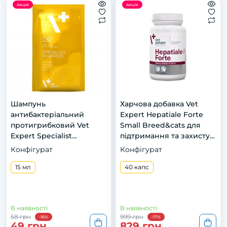
Акція
Акція
Шампунь
Харчова добавка Vet
антибактеріальний
Expert Hepatiale Forte
протигрибковий Vet
Small Breed&cats для
Expert Specialist
підтримання та захисту
Shampoo для котів і
функцій печінки у котів і
Конфігурат
Конфігурат
собак, саше15мл
собак малих порід, 40
15 мл
капс.
40 капс
В наявності
В наявності
58 грн
999 грн
-16%
-17%
49 грн
829 грн