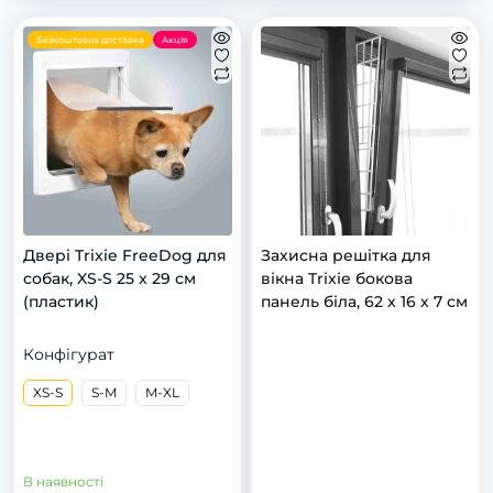
Безкоштовна доставка
Акція
Двері Trixie FreeDog для
Захисна решітка для
собак, XS-S 25 x 29 см
вікна Trixie бокова
(пластик)
панель біла, 62 х 16 х 7 см
Конфігурат
XS-S
S-M
M-XL
В наявності