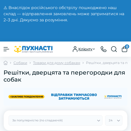
⚠️ Внаслідок російського обстрілу пошкоджено наш
склад — відправлення замовлень може затриматися на
2–3 дні. Дякуємо за розуміння.
Закрити
0
Клієнту
Собаки
Товари для дому собакам
Решітки, дверцята та п
Решітки, дверцята та перегородки для
собак