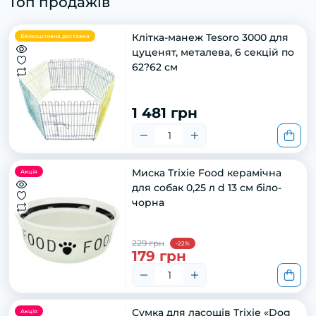
Топ продажів
Клітка-манеж Tesoro 3000 для
Безкоштовна доставка
цуценят, металева, 6 секцій по
62?62 см
1 481 грн
Миска Trixie Food керамічна
Акція
для собак 0,25 л d 13 см біло-
чорна
229 грн
-22%
179 грн
Сумка для ласощів Trixie «Dog
Акція