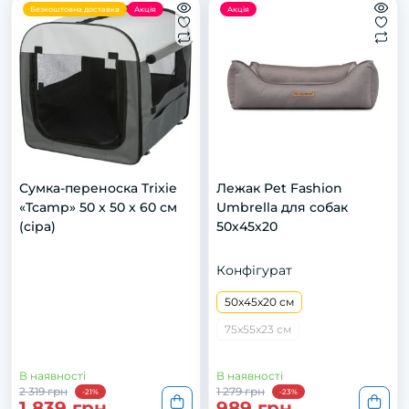
Безкоштовна доставка
Акція
Акція
Сумка-переноска Trixie
Лежак Pet Fashion
«Tcamp» 50 x 50 x 60 см
Umbrella для собак
(сіра)
50х45х20
Конфігурат
50x45x20 см
75x55x23 см
В наявності
В наявності
2 319 грн
1 279 грн
-21%
-23%
1 839 грн
989 грн