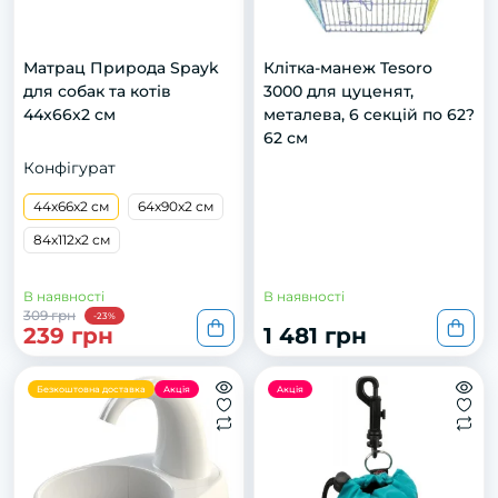
Матрац Природа Spayk
Клітка-манеж Tesoro
для собак та котів
3000 для цуценят,
44x66x2 см
металева, 6 секцій по 62?
62 см
Конфігурат
44x66x2 см
64x90x2 см
84x112x2 см
В наявності
В наявності
309 грн
-23%
239 грн
1 481 грн
Безкоштовна доставка
Акція
Акція