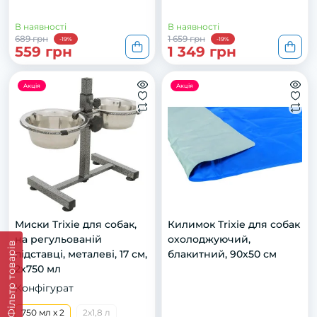
В наявності
В наявності
689 грн
1 659 грн
-19%
-19%
559 грн
1 349 грн
Акція
Акція
Миски Trixie для собак,
Килимок Trixie для собак
на регульованій
охолоджуючий,
Фільтр товарів
підставці, металеві, 17 см,
блакитний, 90х50 см
2х750 мл
Конфігурат
750 мл х 2
2х1,8 л