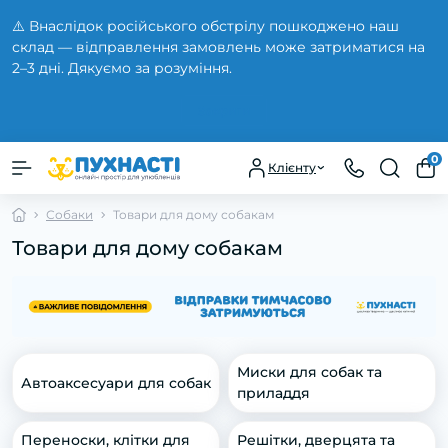
⚠️ Внаслідок російського обстрілу пошкоджено наш
склад — відправлення замовлень може затриматися на
2–3 дні. Дякуємо за розуміння.
Закрити
0
Клієнту
Собаки
Товари для дому собакам
Товари для дому собакам
Миски для собак та
Автоаксесуари для собак
приладдя
Переноски, клітки для
Решітки, дверцята та