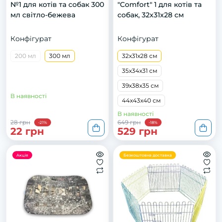
№1 для котів та собак 300
"Comfort" 1 для котів та
мл світло-бежева
собак, 32х31х28 см
Конфігурат
Конфігурат
200 мл
300 мл
32x31x28 см
35x34x31 см
39x38x35 см
В наявності
44x43x40 см
В наявності
28 грн
649 грн
-21%
-18%
22 грн
529 грн
Акція
Безкоштовна доставка