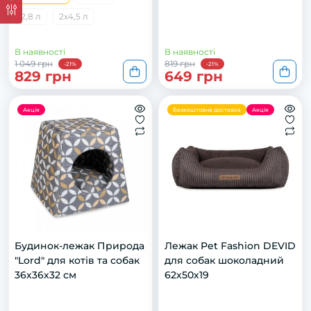
2,8 л
2х4,5 л
В наявності
В наявності
1 049 грн
819 грн
-21%
-21%
829 грн
649 грн
Акція
Безкоштовна доставка
Акція
Будинок-лежак Природа
Лежак Pet Fashion DEVID
"Lord" для котів та собак
для собак шоколадний
36х36х32 см
62х50х19