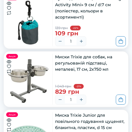
Activity Mini» 9 см / d:7 см
(поліестер, кольори в
асортименті)
139 грн
-22%
109 грн
Миски Trixie для собак, на
Акція
регульованій підставці,
металеві, 17 см, 2х750 мл
1 049 грн
-21%
829 грн
Миска Trixie Junior для
Акція
повільного годування цуценят,
блакитна, пластик, d 15 см