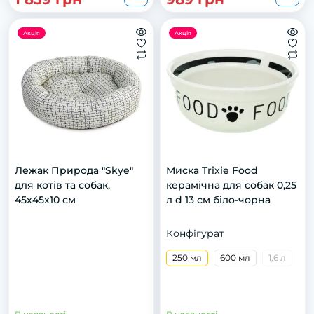
Акція
Акція
Лежак Природа "Skye"
Миска Trixie Food
для котів та собак,
керамічна для собак 0,25
45х45х10 см
л d 13 см біло-чорна
Конфігурат
250 мл
600 мл
1,6 л