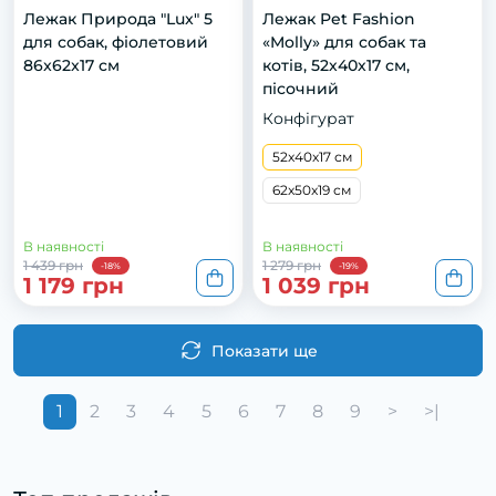
Лежак Природа "Lux" 5
Лежак Pet Fashion
для собак, фіолетовий
«Molly» для собак та
86x62x17 см
котів, 52х40х17 см,
пісочний
Конфігурат
52x40x17 см
62x50x19 см
В наявності
В наявності
1 439 грн
1 279 грн
-18%
-19%
1 179 грн
1 039 грн
Показати ще
1
2
3
4
5
6
7
8
9
>
>|