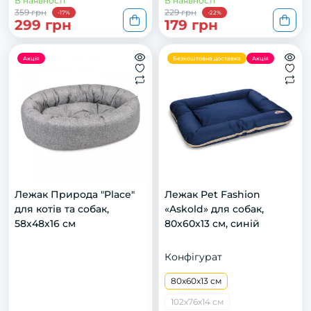
В наявності
В наявності
359 грн
229 грн
-17%
-22%
299 грн
179 грн
Акція
Безкоштовна доставка
Акція
Лежак Природа "Place"
Лежак Pet Fashion
для котів та собак,
«Askold» для собак,
58х48х16 см
80x60x13 см, синій
Конфігурат
80x60x13 см
102x76x14 см