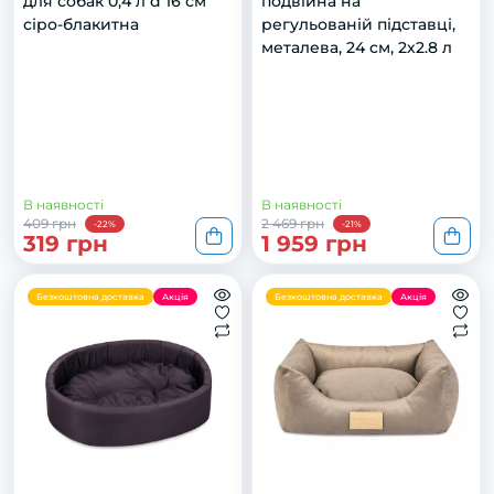
для собак 0,4 л d 16 см
подвійна на
сіро-блакитна
регульованій підставці,
металева, 24 см, 2х2.8 л
В наявності
В наявності
409 грн
2 469 грн
-22%
-21%
319 грн
1 959 грн
Безкоштовна доставка
Акція
Безкоштовна доставка
Акція