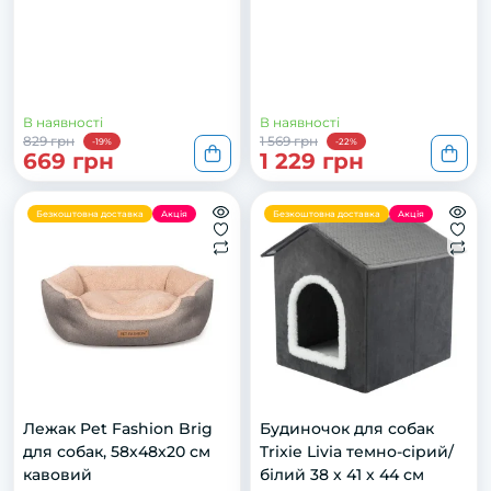
В наявності
В наявності
829 грн
1 569 грн
-19%
-22%
669 грн
1 229 грн
Безкоштовна доставка
Акція
Безкоштовна доставка
Акція
Лежак Pet Fashion Brig
Будиночок для собак
для собак, 58х48х20 см
Trixie Livia темно-сірий/
кавовий
білий 38 х 41 х 44 см