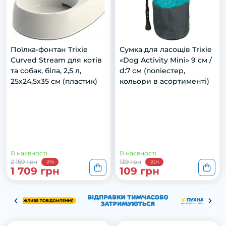
Поїлка-фонтан Trixie
Сумка для ласощів Trixie
Curved Stream для котів
«Dog Activity Mini» 9 см /
та собак, біла, 2,5 л,
d:7 см (поліестер,
25х24,5х35 см (пластик)
кольори в асортименті)
В наявності
В наявності
2 159 грн
139 грн
-21%
-22%
1 709 грн
109 грн