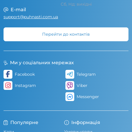
Сб, Нд: вихідні
E-mail
support@puhnasti.com.ua
Перейти до контактів
Ми у соціальних мережах
Facebook
Telegram
Instagram
Viber
Messenger
Популярне
Інформація
Коти
Умови угоди